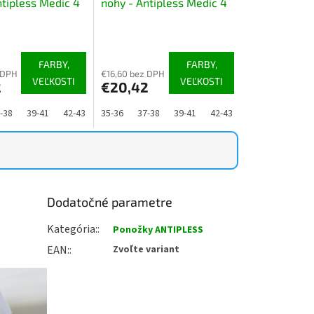
ntipless Medic 4
nohy - Antipless Medic 4
 farieb
páry, MIX 2
Priemerné
e
hodnotenie
produktu
FARBY,
FARBY,
je
 DPH
€16,60 bez DPH
VEĽKOSTI
VEĽKOSTI
2
€20,42
4,8
z
5
-48
-38
39-41
42-43
44-46
35-36
47-48
37-38
39-41
42-43
44-46
47-48
.
hviezdičiek.
Dodatočné parametre
Kategória
:
Ponožky ANTIPLESS
EAN
:
Zvoľte variant