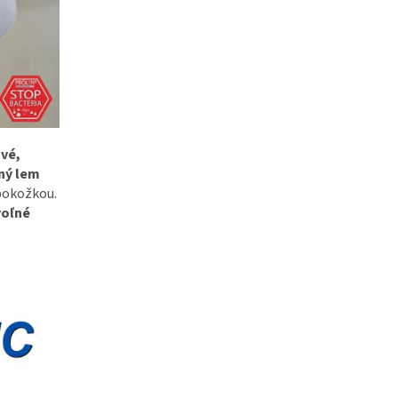
vé,
ný lem
 pokožkou.
voľné