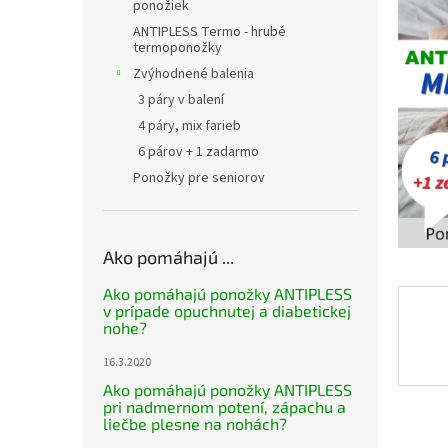
ponožiek
ANTIPLESS Termo - hrubé
termoponožky
Zvýhodnené balenia
3 páry v balení
4 páry, mix farieb
6 párov + 1 zadarmo
Ponožky pre seniorov
Ako pomáhajú ...
Ako pomáhajú ponožky ANTIPLESS
v prípade opuchnutej a diabetickej
nohe?
16.3.2020
Ako pomáhajú ponožky ANTIPLESS
pri nadmernom potení, zápachu a
liečbe plesne na nohách?