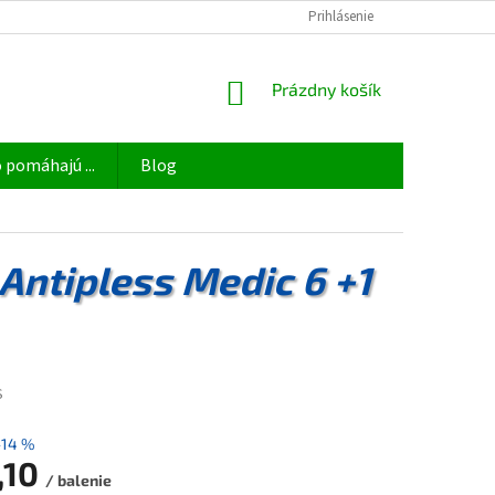
OBCHODNÉ PODMIENKY
ODSTÚPIŤ OD ZMLUVY TU
Prihlásenie
PODMIENKY 
NÁKUPNÝ
Prázdny košík
KOŠÍK
 pomáhajú ...
Blog
Antipless Medic 6 +1
S
–14 %
,10
/ balenie