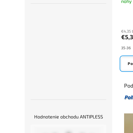
nohy 
pár
Priem
hodno
produ
je
€4,35 
€5,
5,0
z
5
35-36
hviezd
Po
Pod
Poh
Hodnotenie obchodu ANTIPLESS