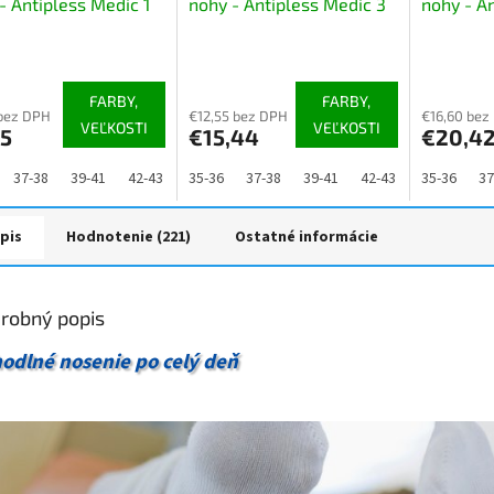
- Antipless Medic 1
nohy - Antipless Medic 3
nohy - A
páry
páry, mix
erné
Priemerné
Priemerné
tenie
hodnotenie
hodnoteni
ktu
produktu
produktu
FARBY,
FARBY,
je
je
bez DPH
€12,55 bez DPH
€16,60 bez
VEĽKOSTI
VEĽKOSTI
35
€15,44
€20,4
4,8
4,9
z
z
5
5
37-38
39-41
42-43
44-46
35-36
47-48
37-38
39-41
42-43
44-46
35-36
47
37
ičiek.
hviezdičiek.
hviezdičiek
pis
Hodnotenie (221)
Ostatné informácie
robný popis
odlné nosenie po celý deň