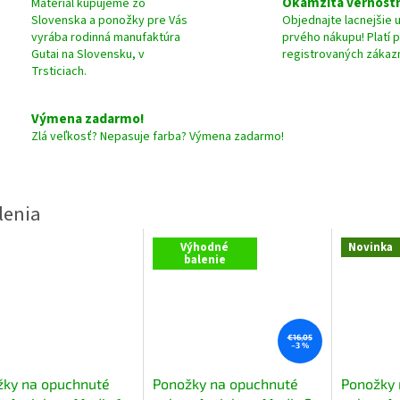
Okamžitá vernostn
Materiál kupujeme zo
Slovenska a ponožky pre Vás
Objednajte lacnejšie 
vyrába rodinná manufaktúra
prvého nákupu! Platí 
Gutai na Slovensku, v
registrovaných zákaz
Trsticiach.
Výmena zadarmo!
Zlá veľkosť? Nepasuje farba? Výmena zadarmo!
Výhodné
Novinka
balenie
€16,05
–3 %
žky na opuchnuté
Ponožky na opuchnuté
Ponožky 