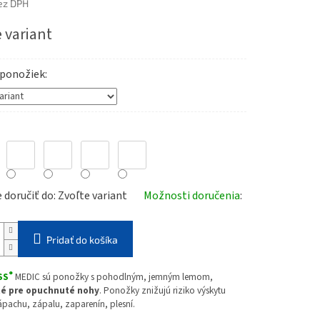
ez DPH
ová
 variant
 ponožiek
doručiť do:
Zvoľte variant
Možnosti doručenia
Pridať do košíka
®
SS
MEDIC sú ponožky s pohodlným, jemným lemom,
é pre opuchnuté nohy
. Ponožky znižujú riziko výskytu
zápachu, zápalu, zaparenín, plesní.