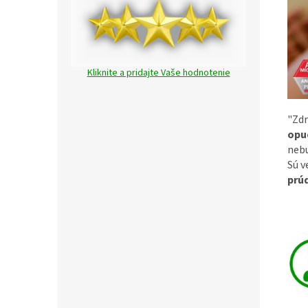
Kliknite a pridajte Vaše hodnotenie
"Zd
opu
nebu
Sú v
prúd