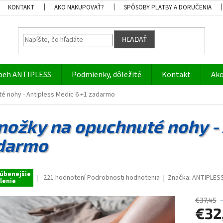
KONTAKT
AKO NAKUPOVAŤ?
SPÔSOBY PLATBY A DORUČENIA
HĽADAŤ
beh ANTIPLESS
Podmienky, dôležité
Kontakt
Ako
é nohy - Antipless Medic 6 +1 zadarmo
nožky na opuchnuté nohy - 
darmo
úbenejšie
Priemerné
221 hodnotení
Podrobnosti hodnotenia
Značka:
ANTIPLES
lenie
hodnotenie
produktu
€37,45
je
€32
4,8