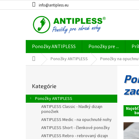
Prejsť
info@antipless.eu
na
obsah
Ponožky ANTIPLESS
Ponožky pre ...
Prí
Domov
Ponožky ANTIPLESS
Ponožky na opuchnut
B
o
Po
Preskočiť
č
Kategórie
kategórie
za
n
ý
Ponožky ANTIPLESS
p
ANTIPLESS Classic - hladký dizajn
a
Najobľ
ponožiek
ba
n
ANTIPLESS Medic - na opuchnuté nohy
e
ANTIPLESS Short - členkové ponožky
l
ANTIPLESS Rebro - rebrovaný dizajn