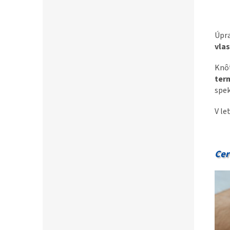
Úpr
vla
Knô
ter
spek
V le
Cer