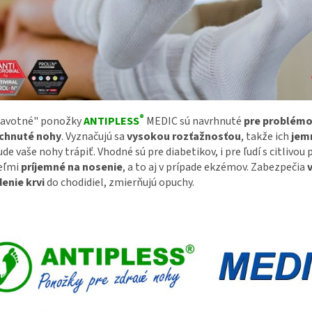
®
ravotné" ponožky
ANTIPLESS
MEDIC sú navrhnuté
pre problémo
chnuté nohy
. Vyznačujú sa
vysokou rozťažnosťou
, takže ich
jem
de vaše nohy trápiť. Vhodné sú pre diabetikov, i pre ľudí s citlivou
eľmi
príjemné na nosenie
, a to aj v prípade ekzémov. Zabezpečia
enie krvi
do chodidiel, zmierňujú opuchy.