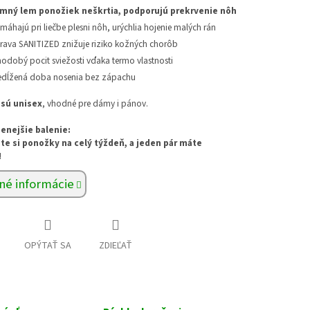
mný lem ponožiek neškrtia, podporujú prekrvenie nôh
máhajú pri liečbe plesni nôh, urýchlia hojenie malých rán
rava SANITIZED znižuje riziko kožných chorôb
hodobý pocit sviežosti vďaka termo vlastnosti
edĺžená doba nosenia bez zápachu
sú unisex
, vhodné pre dámy i pánov.
enejšie balenie:
te si ponožky na celý týždeň, a jeden pár máte
!
né informácie
OPÝTAŤ SA
ZDIEĽAŤ