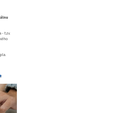
iálnu
 - tzv.
okého
pla.
m