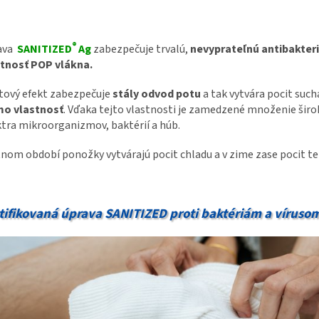
®
ava
SANITIZED
Ag
zabezpečuje trvalú,
nevyprateľnú antibakter
stnosť POP vlákna.
tový efekt zabezpečuje
stály odvod potu
a tak vytvára pocit sucha
mo vlastnosť
. Vďaka tejto vlastnosti je zamedzené množenie šir
tra mikroorganizmov, baktérií a húb.
tnom období ponožky vytvárajú pocit chladu a v zime zase pocit te
tifikovaná úprava SANITIZED proti baktériám a víruso