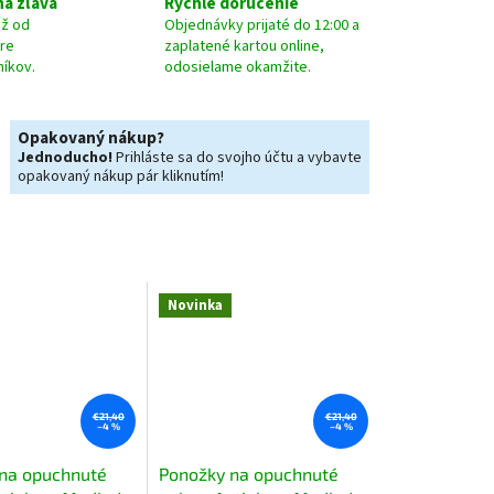
á zľava
Rýchle doručenie
už od
Objednávky prijaté do 12:00 a
pre
zaplatené kartou online,
níkov.
odosielame okamžite.
Opakovaný nákup?
Jednoducho!
Prihláste sa do svojho účtu a vybavte
opakovaný nákup pár kliknutím!
Novinka
€21,40
€21,40
–4 %
–4 %
na opuchnuté
Ponožky na opuchnuté