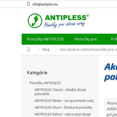
Prejsť
info@antipless.eu
na
obsah
Ponožky ANTIPLESS
Ponožky pre ...
Prí
Domov
Blog
Ako správne vyberať ponožky pre ci
B
o
Ak
Preskočiť
č
Kategórie
kategórie
po
n
ý
Ponožky ANTIPLESS
p
ANTIPLESS Classic - hladký dizajn
a
ponožiek
n
ANTIPLESS Medic - na opuchnuté nohy
Pozná
e
ANTIPLESS Short - členkové ponožky
môžu 
l
pri p
ANTIPLESS Rebro - rebrovaný dizajn