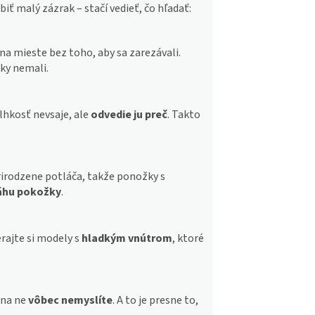
iť malý zázrak – stačí vedieť, čo hľadať:
na mieste bez toho, aby sa zarezávali.
žky nemali.
lhkosť nevsaje, ale
odvedie ju preč
. Takto
prirodzene potláča, takže ponožky s
váhu pokožky
.
erajte si modely s
hladkým vnútrom
, ktoré
 na ne
vôbec nemyslíte
. A to je presne to,