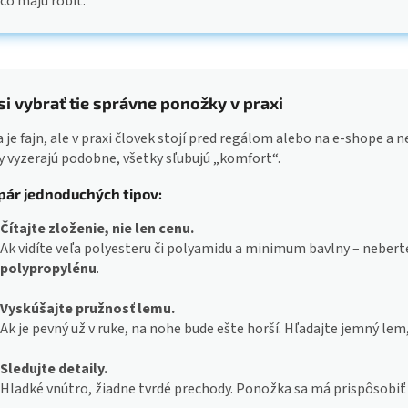
čo majú robiť.
si vybrať tie správne ponožky v praxi
a je fajn, ale v praxi človek stojí pred regálom alebo na e-shope a
y vyzerajú podobne, všetky sľubujú „komfort“.
 pár jednoduchých tipov:
Čítajte zloženie, nie len cenu.
Ak vidíte veľa polyesteru či polyamidu a minimum bavlny – nebert
polypropylénu
.
Vyskúšajte pružnosť lemu.
Ak je pevný už v ruke, na nohe bude ešte horší. Hľadajte jemný lem, 
Sledujte detaily.
Hladké vnútro, žiadne tvrdé prechody. Ponožka sa má prispôsobiť