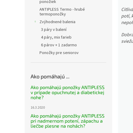
ponožiek
Citli
ANTIPLESS Termo - hrubé
termoponožky
potí,
Zvýhodnené balenia
nepoh
3 páry v balení
Dobrá
4 páry, mix farieb
sviežu
6 párov + 1 zadarmo
Ponožky pre seniorov
Ako pomáhajú ...
Ako pomáhajú ponožky ANTIPLESS
v prípade opuchnutej a diabetickej
nohe?
16.3.2020
Ako pomáhajú ponožky ANTIPLESS
pri nadmernom potení, zápachu a
liečbe plesne na nohách?