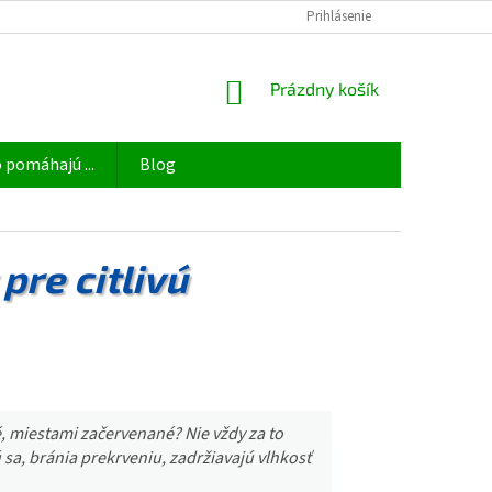
OBCHODNÉ PODMIENKY
ODSTÚPIŤ OD ZMLUVY TU
Prihlásenie
PODMIENKY 
NÁKUPNÝ
Prázdny košík
KOŠÍK
 pomáhajú ...
Blog
re citlivú
é, miestami začervenané? Nie vždy za to
sa, bránia prekrveniu, zadržiavajú vlhkosť