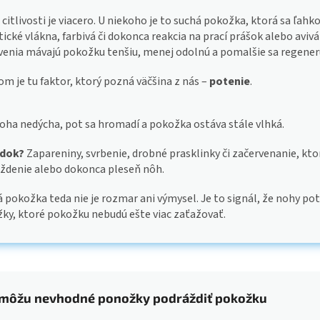
 citlivosti je viacero. U niekoho je to suchá pokožka, ktorá sa ľahk
tické vlákna, farbivá či dokonca reakcia na prací prášok alebo aviv
venia mávajú pokožku tenšiu, menej odolnú a pomalšie sa regener
om je tu faktor, ktorý pozná väčšina z nás –
potenie
.
oha nedýcha, pot sa hromadí a pokožka ostáva stále vlhká.
edok?
Zapareniny, svrbenie, drobné prasklinky či začervenanie, k
ždenie alebo dokonca pleseň nôh.
á pokožka teda nie je rozmar ani výmysel. Je to signál, že nohy pot
ky, ktoré pokožku nebudú ešte viac zaťažovať.
môžu nevhodné ponožky podráždiť pokožku