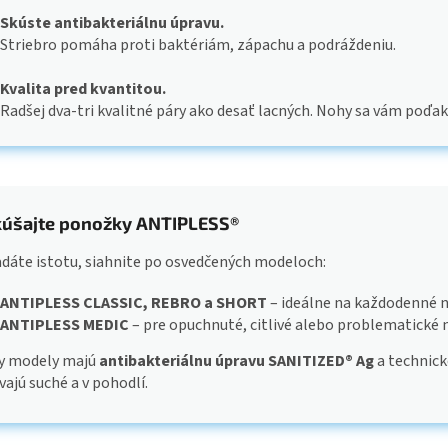
Skúste antibakteriálnu úpravu.
Striebro pomáha proti baktériám, zápachu a podráždeniu.
Kvalita pred kvantitou.
Radšej dva-tri kvalitné páry ako desať lacných. Nohy sa vám poďak
úšajte ponožky ANTIPLESS®
adáte istotu, siahnite po osvedčených modeloch:
ANTIPLESS CLASSIC, REBRO a SHORT
– ideálne na každodenné 
ANTIPLESS MEDIC
– pre opuchnuté, citlivé alebo problematické 
y modely majú
antibakteriálnu úpravu SANITIZED® Ag
a technick
vajú suché a v pohodlí.