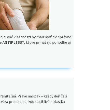
ia, aké vlastnosti by mali mať tie správne
ie
ANTIPLESS®
, ktoré prinášajú pohodlie aj
raniteľná. Práve naopak – každý deň čelí
ytvára prostredie, kde sa citlivá pokožka