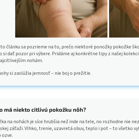
to článku sa pozrieme na to, prečo niektoré ponožky pokožke škod
o si dať pozor pri výbere. Pridáme aj konkrétne tipy z našej kolekc
ajcitlivejším nohám.
ohy si zaslúžia jemnosť – nie boj o prežitie.
o má niekto citlivú pokožku nôh?
ka na nohách je síce hrubšia než inde na tele, no rozhodne nie nez
kej záťaži. Vlhko, trenie, uzavretá obuv, teplo i pot – to všetko v
o ozve.