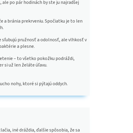
 ale po pár hodinách by ste ju najradšej
že a bránia prekrveniu. Spočiatku je to len
h.
ce sľubujú pružnosť a odolnosť, ale vlhkosť v
baktérie a plesne.
pletenie – to všetko pokožku podráždi,
er si už len želáte úľavu.
cho nohy, ktoré si pýtajú oddych.
ačia, iné dráždia, ďalšie spôsobia, že sa