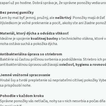
zaparí už po hodine. Dobrá správa je, že správne ponožky vedia urob
Bez pevnej gumičky
Lem by mal byť jemný, pružný, ale
neškrtivý
. Ponožky majú držať 
Výsledkom je voľné prekrvenie a pocit, akoby ste ani žiadne pono
Materiál, ktorý dýcha a odvádza vlhkosť
Ideálne je spojenie
kvalitnej bavlny
a technického vlákna, ktoré v
noha ostáva suchá a pokožka dýcha.
Antibakteriálna úprava so striebrom
Baktérie sú častou príčinou svrbenia a podráždenia. Striebro ich 
antibakteriálnou úpravou udržiavajú
sviežosť, hygienu a rovno
Jemné vnútorné spracovanie
Hrubé švy a tvrdé prepletenie sú nepriateľmi citlivej pokožky. Vyb
sa prispôsobí nohe.
Pohodlie v každom kroku
Správne ponožky vás netlačia, nohy sa v nich nesvrbia a počas dňa