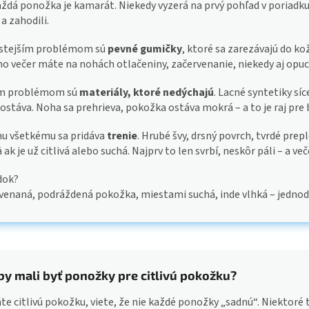
aždá ponožka je kamarát. Niekedy vyzerá na prvý pohľad v poriadku,
 a zahodili.
stejším problémom sú
pevné gumičky
, ktoré sa zarezávajú do ko
 no večer máte na nohách otlačeniny, začervenanie, niekedy aj opuc
ím problémom sú
materiály, ktoré nedýchajú
. Lacné syntetiky sí
zostáva. Noha sa prehrieva, pokožka ostáva mokrá – a to je raj pre 
u všetkému sa pridáva
trenie
. Hrubé švy, drsný povrch, tvrdé pre
ak je už citlivá alebo suchá. Najprv to len svrbí, neskôr páli – a več
dok?
venaná, podráždená pokožka, miestami suchá, inde vlhká – jednodu
by mali byť ponožky pre citlivú pokožku?
e citlivú pokožku, viete, že nie každé ponožky „sadnú“. Niektoré tl