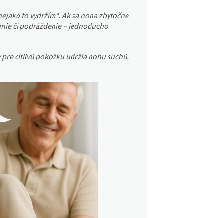
ejako to vydržím“. Ak sa noha zbytočne
atenie či podráždenie – jednoducho
y pre citlivú pokožku udržia nohu suchú,