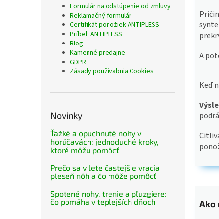
Formulár na odstúpenie od zmluvy
Príčin
Reklamačný formulár
synte
Certifikát ponožiek ANTIPLESS
Príbeh ANTIPLESS
prekr
Blog
Kamenné predajne
A pot
GDPR
Zásady používabnia Cookies
Keď n
Výsl
Novinky
podrá
Ťažké a opuchnuté nohy v
Citliv
horúčavách: jednoduché kroky,
ponož
ktoré môžu pomôcť
Prečo sa v lete častejšie vracia
pleseň nôh a čo môže pomôcť
Spotené nohy, trenie a pľuzgiere:
čo pomáha v teplejších dňoch
Ako 