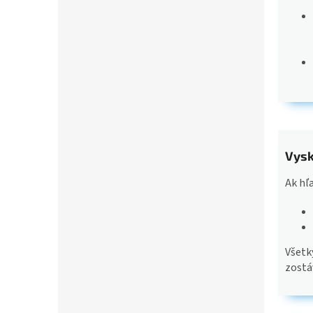
Vysk
Ak hľ
Všetk
zostá