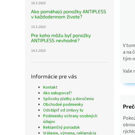
16.3.2020
Ako pomáhajú ponožky ANTIPLESS
v každodennom živote?
15.3.2020
Pre koho môžu byť ponožky
ANTIPLESS nevhodné?
V tom
14.3.2020
a na č
tým n
Vaše n
Informácie pre vás
Kontakt
Ako nakupovať?
Spôsoby platby a doručenia
Obchodné podmienky
Preč
Odstúpiť od zmluvy tu
Podmienky ochrany osobných
Pokož
údajov
obrovs
Reklamčný poriadok
rýchl
Vrátenie, výmena, reklamácia