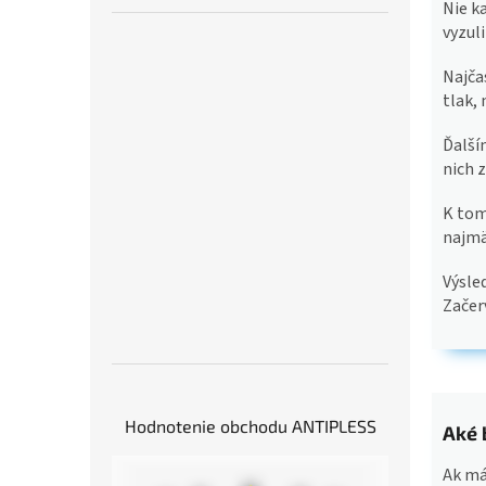
Nie k
vyzuli
Najča
tlak,
Ďalš
nich 
K tom
najmä 
Výsle
Začer
Hodnotenie obchodu ANTIPLESS
Aké 
Ak mát