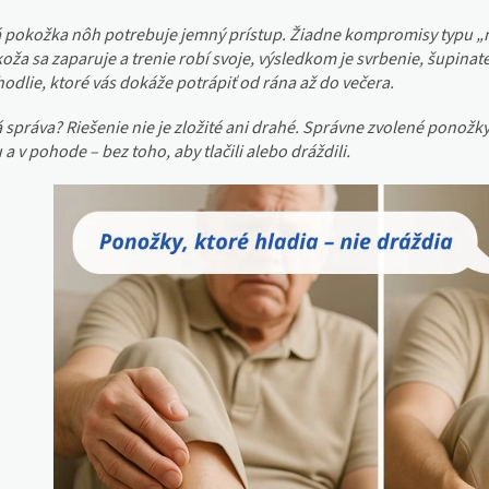
vá pokožka nôh potrebuje jemný prístup. Žiadne kompromisy typu „n
 koža sa zaparuje a trenie robí svoje, výsledkom je svrbenie, šupin
odlie, ktoré vás dokáže potrápiť od rána až do večera.
 správa? Riešenie nie je zložité ani drahé. Správne zvolené ponožk
 a v pohode – bez toho, aby tlačili alebo dráždili.