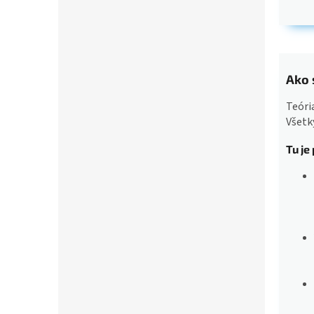
Ako 
Teóri
Všetk
Tu je