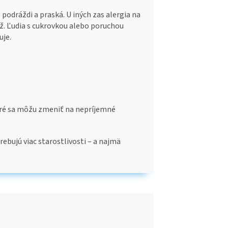
o podráždi a praská. U iných zas alergia na
áž. Ľudia s cukrovkou alebo poruchou
uje.
toré sa môžu zmeniť na nepríjemné
rebujú viac starostlivosti – a najmä