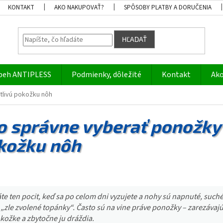
KONTAKT
AKO NAKUPOVAŤ?
SPÔSOBY PLATBY A DORUČENIA
HĽADAŤ
beh ANTIPLESS
Podmienky, dôležité
Kontakt
Ako
tlivú pokožku nôh
o správne vyberať ponožky p
kožku nôh
te ten pocit, keď sa po celom dni vyzujete a nohy sú napnuté, such
„zle zvolené topánky“. Často sú na vine práve ponožky – zarezávajú 
okožke a zbytočne ju dráždia.