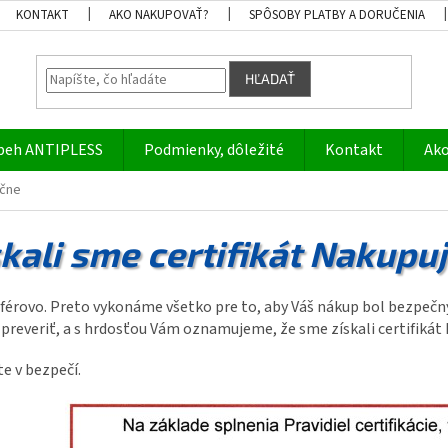
KONTAKT
AKO NAKUPOVAŤ?
SPÔSOBY PLATBY A DORUČENIA
HĽADAŤ
beh ANTIPLESS
Podmienky, dôležité
Kontakt
Ako
ečne
skali sme certifikát Nakupu
érovo. Preto vykonáme všetko pre to, aby Váš nákup bol bezpečný 
preveriť, a s hrdosťou Vám oznamujeme, že sme získali certifikát
te v bezpečí.