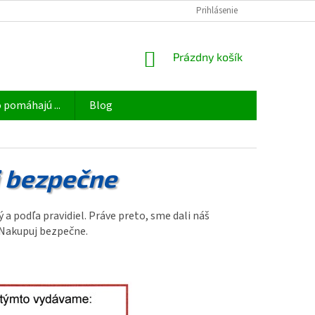
OBCHODNÉ PODMIENKY
ODSTÚPIŤ OD ZMLUVY TU
Prihlásenie
PODMIENKY 
NÁKUPNÝ
Prázdny košík
KOŠÍK
 pomáhajú ...
Blog
j bezpečne
a podľa pravidiel. Práve preto, sme dali náš
 Nakupuj bezpečne.