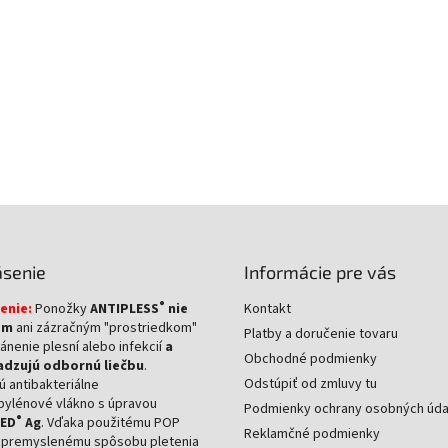
ásenie
Informácie pre vás
®
enie:
Ponožky
ANTIPLESS
nie
Kontakt
om
ani zázračným "prostriedkom"
Platby a doručenie tovaru
ánenie plesní alebo infekcií
a
Obchodné podmienky
dzujú odbornú liečbu
.
Odstúpiť od zmluvy tu
 antibakteriálne
pylénové vlákno s úpravou
Podmienky ochrany osobných úda
®
ZED
Ag
. Vďaka použitému POP
Reklamčné podmienky
a premyslenému spôsobu pletenia