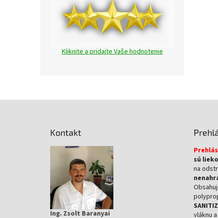
Kliknite a pridajte Vaše hodnotenie
Z
á
p
Kontakt
Prehl
ä
t
Prehlás
i
sú liek
e
na odstr
nenahra
Obsahujú
polypro
SANITI
Ing. Zsolt Baranyai
vláknu 