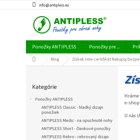
Prejsť
info@antipless.eu
na
obsah
Ponožky ANTIPLESS
Ponožky pre ...
Prí
Domov
Blog
Získali sme certifikát Nakupuj bezp
B
o
Zí
Preskočiť
č
Kategórie
kategórie
n
Hráme f
ý
Ponožky ANTIPLESS
e-shop 
p
ANTIPLESS Classic - hladký dizajn
a
ponožiek
U nás s
n
ANTIPLESS Medic - na opuchnuté nohy
e
ANTIPLESS Short - členkové ponožky
l
ANTIPLESS Rebro - rebrovaný dizajn