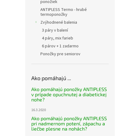
ponožiek
ANTIPLESS Termo - hrubé
termoponožky
Zvýhodnené balenia
3 páry v balení
4 páry, mix farieb
6 párov + 1 zadarmo
Ponožky pre seniorov
Ako pomáhajú ...
Ako pomáhajú ponožky ANTIPLESS
v prípade opuchnutej a diabetickej
nohe?
16.3.2020
Ako pomáhajú ponožky ANTIPLESS
pri nadmernom potení, zápachu a
liečbe plesne na nohách?