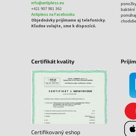
info
@
antipless.eu
ponožky
+421 907 981 362
baktérií
Antipless na Facebooku
pomáhaj
Objednávky prijímame aj telefonicky.
chodidie
Kľudne volajte, sme k dispozícii.
Certifikát kvality
Prijí
Certifikovaný eshop