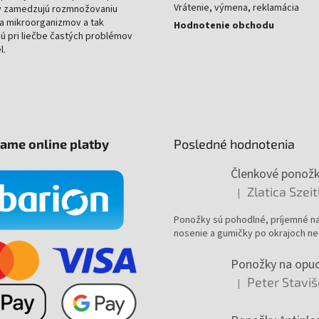
Vrátenie, výmena, reklamácia
 zamedzujú rozmnožovaniu
 a mikroorganizmov a tak
Hodnotenie obchodu
ú pri liečbe častých problémov
l.
mame online platby
Posledné hodnotenia
Zlatica Szei
|
Hodnotenie produktu 
Ponožky sú pohodlné, príjemné n
nosenie a gumičky po okrajoch net
Peter Stavi
|
Hodnotenie produktu 