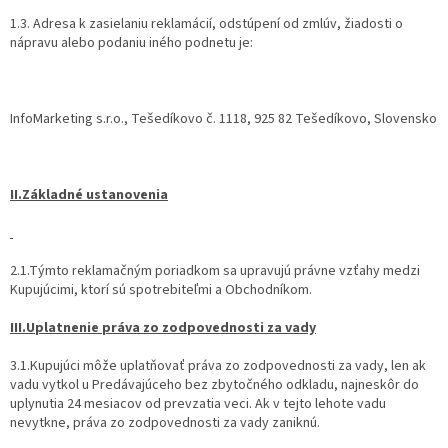
1.3. Adresa k zasielaniu reklamácií, odstúpení od zmlúv, žiadosti o
nápravu alebo podaniu iného podnetu je:
InfoMarketing s.r.o., Tešedíkovo č. 1118, 925 82 Tešedíkovo, Slovensko
II.Základné ustanovenia
2.1.Týmto reklamačným poriadkom sa upravujú právne vzťahy medzi
Kupujúcimi, ktorí sú spotrebiteľmi a Obchodníkom.
III.Uplatnenie práva zo zodpovednosti za vady
3.1.Kupujúci môže uplatňovať práva zo zodpovednosti za vady, len ak
vadu vytkol u Predávajúceho bez zbytočného odkladu, najneskôr do
uplynutia 24 mesiacov od prevzatia veci. Ak v tejto lehote vadu
nevytkne, práva zo zodpovednosti za vady zaniknú.