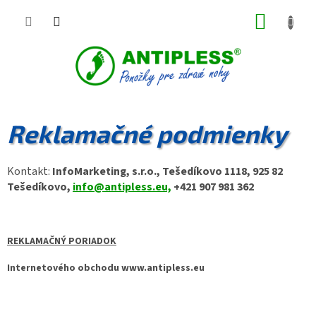
Prejsť
NÁKUP
na
obsah
KOŠÍK
Reklamačné podmienky
Kontakt:
InfoMarketing, s.r.o., Tešedíkovo 1118, 925 82
Tešedíkovo,
info@antipless.eu,
+421 907 981 362
REKLAMAČNÝ PORIADOK
Internetového obchodu www.antipless.eu