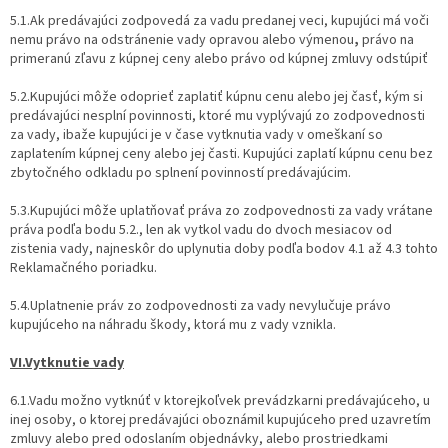
5.1.Ak predávajúci zodpovedá za vadu predanej veci, kupujúci má voči
nemu právo na odstránenie vady opravou alebo výmenou
,
právo na
primeranú zľavu z kúpnej ceny alebo právo od kúpnej zmluvy odstúpiť
5.2.Kupujúci môže odoprieť zaplatiť kúpnu cenu alebo jej časť, kým si
predávajúci nesplní povinnosti, ktoré mu vyplývajú zo zodpovednosti
za vady, ibaže kupujúci je v čase vytknutia vady v omeškaní so
zaplatením kúpnej ceny alebo jej časti. Kupujúci zaplatí kúpnu cenu bez
zbytočného odkladu po splnení povinností predávajúcim.
5.3.Kupujúci môže uplatňovať práva zo zodpovednosti za vady vrátane
práva podľa bodu 5.2., len ak vytkol vadu do dvoch mesiacov od
zistenia vady, najneskôr do uplynutia doby podľa bodov 4.1 až 4.3 tohto
Reklamačného poriadku.
5.4.Uplatnenie práv zo zodpovednosti za vady nevylučuje právo
kupujúceho na náhradu škody, ktorá mu z vady vznikla.
VI.Vytknutie vady
6.1.Vadu možno vytknúť v ktorejkoľvek prevádzkarni predávajúceho, u
inej osoby, o ktorej predávajúci oboznámil kupujúceho pred uzavretím
zmluvy alebo pred odoslaním objednávky, alebo prostriedkami