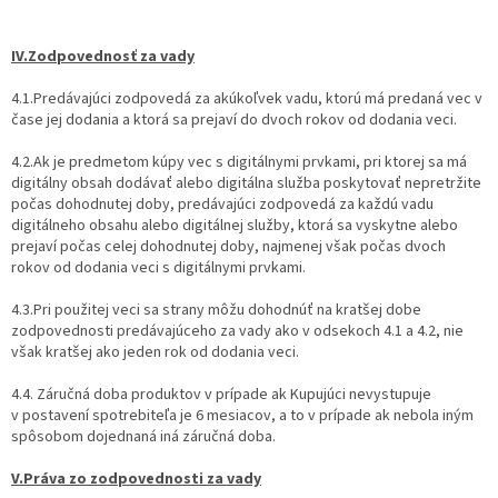
IV.Zodpovednosť za vady
4.1.Predávajúci zodpovedá za akúkoľvek vadu, ktorú má predaná vec v
čase jej dodania a ktorá sa prejaví do dvoch rokov od dodania veci.
4.2.Ak je predmetom kúpy vec s digitálnymi prvkami, pri ktorej sa má
digitálny obsah dodávať alebo digitálna služba poskytovať nepretržite
počas dohodnutej doby, predávajúci zodpovedá za každú vadu
digitálneho obsahu alebo digitálnej služby, ktorá sa vyskytne alebo
prejaví počas celej dohodnutej doby, najmenej však počas dvoch
rokov od dodania veci s digitálnymi prvkami.
4.3.Pri použitej veci sa strany môžu dohodnúť na kratšej dobe
zodpovednosti predávajúceho za vady ako v odsekoch 4.1 a 4.2, nie
však kratšej ako jeden rok od dodania veci.
4.4. Záručná doba produktov v prípade ak Kupujúci nevystupuje
v postavení spotrebiteľa je 6 mesiacov, a to v prípade ak nebola iným
spôsobom dojednaná iná záručná doba.
V.Práva zo zodpovednosti za vady