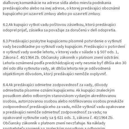
diaľkovej komunikácie na adrese sídla alebo miesta podnikania
predávajúceho alebo na inej adrese, o ktorej predávajúci oboznámil
kupujúceho pri uzavretí zmluvy alebo po uzavretí zmluvy.
6.2.Ak kupujúci vytkol vadu poštovou zásielkou, ktorú predávajúci
odoprel prijať, zásielka sa považuje za doručenú v deň odopretia.
6.3.Predávajúci poskytne kupujúcemu písomné potvrdenie o vytknutí
vady bezodkladne po vytknutí vady kupujúcim. Predávajúci v potvrdení
o vytknutí vady uvedie lehotu, v ktorej vadu v súlade s § 507 ods. 1,
Zákona č. 40/1964 Zb. Občiansky zákonník v platnom znení odstráni.
Lehota oznámená podľa predchádzajúcej vety nesmie byť dlhšia ako 30
dní odo dňa vytknutia vady, ak dlhšia lehota nie je odôvodnená
objektívnym dôvodom, ktorý predávajúci nemôže ovplyvniť.
6.4.Ak predávajúci odmietne zodpovednosť za vady, dôvody
odmietnutia písomne oznámi kupujúcemu. Ak kupujúci znaleckým
posudkom alebo odborným stanoviskom vydaným akreditovanou
osobou, autorizovanou osobou alebo notifikovanou osobou preukáže
zodpovednosť predávajúceho za vadu, môže vytknúť vadu opakovane
a predávajúci nemôže odmietnuť zodpovednosť za vadu; na
opakované vytknutie vady sa § 621 ods. 3, zákona č. 40/1964 Zb.
Občiansky zákonník v platnom znení nevzťahuje. Na náklady
spotrebiteľa spojené so znaleckým posudkom a odborným