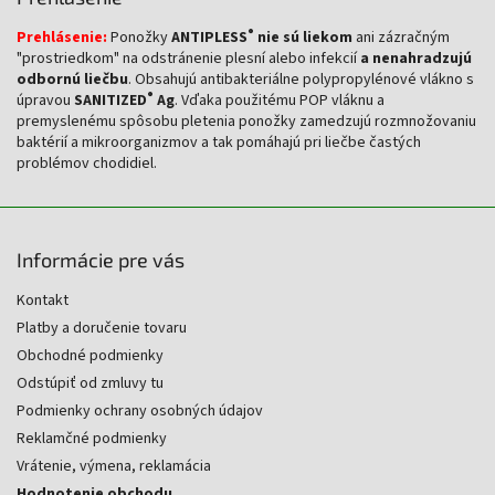
®
Prehlásenie:
Ponožky
ANTIPLESS
nie sú liekom
ani zázračným
"prostriedkom" na odstránenie plesní alebo infekcií
a nenahradzujú
odbornú liečbu
. Obsahujú antibakteriálne polypropylénové vlákno s
®
úpravou
SANITIZED
Ag
. Vďaka použitému POP vláknu a
premyslenému spôsobu pletenia ponožky zamedzujú rozmnožovaniu
baktérií a mikroorganizmov a tak pomáhajú pri liečbe častých
problémov chodidiel.
Informácie pre vás
Kontakt
Platby a doručenie tovaru
Obchodné podmienky
Odstúpiť od zmluvy tu
Podmienky ochrany osobných údajov
Reklamčné podmienky
Vrátenie, výmena, reklamácia
Hodnotenie obchodu