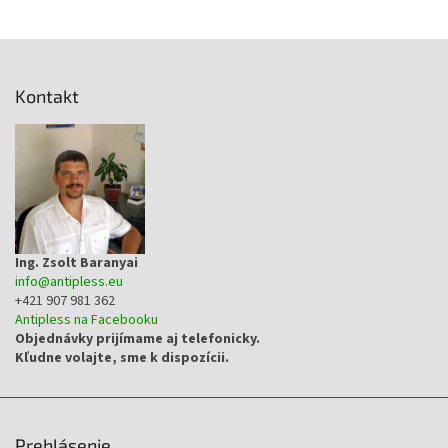
Z
á
p
Kontakt
ä
t
i
e
Ing. Zsolt Baranyai
info
@
antipless.eu
+421 907 981 362
Antipless na Facebooku
Objednávky prijímame aj telefonicky.
Kľudne volajte, sme k dispozícii.
Prehlásenie