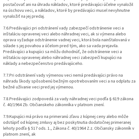
postačovať ani na úhradu nákladov, ktoré predávajúci účelne vynaložil
na úschovu veci, a nákladov, ktoré by predávajúci musel nevyhnutne
vynaložiť na jej predaj.
7.6.Predávajúci pri odstránení vady zabezpečí odstránenie veci a
inštaláciu opravenej veci alebo náhradnej veci, ak si výmena alebo
oprava vyžaduje odstránenie vadnej veci, ktorá bola nainštalovaná v
súlade s jej povahou a účelom pred tým, ako sa vada prejavila.
Predávajúci a kupujúci sa môžu dohodnúť, že odstránenie veci a
inštaláciu opravenej alebo náhradnej veci zabezpečí kupujúci na
náklady a nebezpečenstvo predávajúceho.
7.7.Pri odstránení vady výmenou veci nemá predávajúci právo na
náhradu škody spôsobenú bežným opotrebovaním veci a na odplatu za
bežné užívanie veci pred jej výmenou.
7.8.Predávajúci zodpovedá za vady náhradnej veci podľa § 619 zákona
č. 40/1964 Zb. Občianskeho zákonníka v platnom znení.
7.9.Kupujúci má právo na primeranú zľavu z kúpnej ceny alebo môže
odstúpiť od kúpnej zmluvy aj bez poskytnutia dodatočnej primeranej
lehoty podľa § 517 ods. 1., Zákona č. 40/1964 Z.z. Občiansky zákonník v
platnom znení, ak