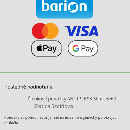
Posledné hodnotenia
Členkové ponožky ANTIPLESS Short 6 + 1 Zadarmo
Zlatica Szeitlova
|
Hodnotenie produktu je 5 z 5 hviezdičiek.
Ponožky sú pohodlné, príjemné na nosenie a gumičky po okrajoch
netlačia.