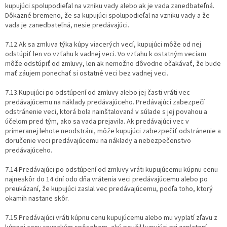
kupujúci spolupodieľal na vzniku vady alebo ak je vada zanedbateľná.
Dôkazné bremeno, že sa kupujúci spolupodieľal na vzniku vady a že
vada je zanedbateľná, nesie predávajúci.
7.12.Ak sa zmluva týka kúpy viacerých vecí, kupujúci môže od nej
odstúpiť len vo vzťahu k vadnej veci. Vo vzťahu k ostatným veciam
môže odstúpiť od zmluvy, len ak nemožno dôvodne očakávať, že bude
mať záujem ponechať si ostatné veci bez vadnej veci.
7.13.Kupujúci po odstúpení od zmluvy alebo jej časti vráti vec
predávajúcemu na náklady predávajúceho. Predávajúci zabezpečí
odstránenie veci, ktorá bola nainštalovaná v súlade s jej povahou a
účelom pred tým, ako sa vada prejavila. Ak predávajúci vec v
primeranej lehote neodstráni, môže kupujúci zabezpečiť odstránenie a
doručenie veci predávajúcemu na náklady a nebezpečenstvo
predávajúceho.
7.14.Predávajúci po odstúpení od zmluvy vráti kupujúcemu kúpnu cenu
najneskôr do 14 dní odo dňa vrátenia veci predávajúcemu alebo po
preukázaní, že kupujúci zaslal vec predávajúcemu, podľa toho, ktorý
okamih nastane skôr.
7.15.Predávajúci vráti kúpnu cenu kupujúcemu alebo mu vyplatí zľavu z