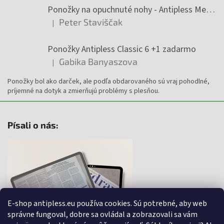
Ponožky na opuchnuté nohy - Antipless Medic 6 +1 zadarmo
Peter Staviščak
|
Hodnotenie produktu je 5 z 5 hviezdičiek.
Ponožky Antipless Classic 6 +1 zadarmo
Gabika Banyaszova
|
Hodnotenie produktu je 5 z 5 hviezdičiek.
Ponožky bol ako darček, ale podľa obdarovaného sú vraj pohodlné,
príjemné na dotyk a zmierňujú problémy s plesňou.
Písali o nás:
E-shop antipless.eu používa cookies. Sú potrebné, aby web
správne fungoval, dobre sa ovládal a zobrazovali sa vám