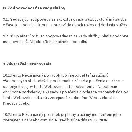
IX.Zodpovednosť za vady služby
9.1.Predávajúci zodpovedá za akúkoľvek vadu služby, ktorú má služba
v čase jej dodania a ktorá sa prejaví do dvoch rokov od dodania služby.
9.2.Pri uplatnení práv zo zodpovednosti za vady služby, platia obdobne
ustanovenia Čl. VI tohto Reklamačného poriadku
X.Záverečné ustanovenia
10.1.Tento Reklamačný poriadok tvorí neoddeliteľnú súčasť
Všeobecných obchodných podmienok a Zásad a poučenia o ochrane
osobných údajov tohto Webového sídla. Dokumenty – Všeobecné
obchodné podmienky a Zásady a poučenia o ochrane osobných údajov
tohto Webového sídla sú zverejnené na doméne Webového sídla
Predávajúceho.
10.2.Tento Reklamačný poriadok je platný a účinný momentom jeho
zverejnenia na Webovom sídle Predávajúce dňa
09.03.2026