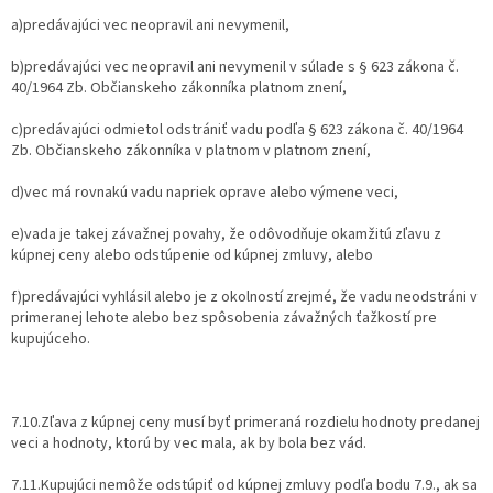
a)predávajúci vec neopravil ani nevymenil,
b)predávajúci vec neopravil ani nevymenil v súlade s § 623 zákona č.
40/1964 Zb. Občianskeho zákonníka platnom znení,
c)predávajúci odmietol odstrániť vadu podľa § 623 zákona č. 40/1964
Zb. Občianskeho zákonníka v platnom v platnom znení,
d)vec má rovnakú vadu napriek oprave alebo výmene veci,
e)vada je takej závažnej povahy, že odôvodňuje okamžitú zľavu z
kúpnej ceny alebo odstúpenie od kúpnej zmluvy, alebo
f)predávajúci vyhlásil alebo je z okolností zrejmé, že vadu neodstráni v
primeranej lehote alebo bez spôsobenia závažných ťažkostí pre
kupujúceho.
7.10.Zľava z kúpnej ceny musí byť primeraná rozdielu hodnoty predanej
veci a hodnoty, ktorú by vec mala, ak by bola bez vád.
7.11.Kupujúci nemôže odstúpiť od kúpnej zmluvy podľa bodu 7.9., ak sa