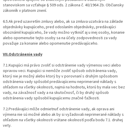
stanoviskom sa vzťahuje § 509 ods. 2 zákona č. 40/1964 Zb. Občiansky
zákonník v platnom znení.
6.5.Ak pred uzavretím zmluvy alebo, ak sa zmluva uzatvára na základe
objednávky kupujúceho, pred odoslaním objednávky, predávajúci
oboznámil kupujúceho, že vady možno vytknúť aj u inej osoby, konanie
alebo opomenutie tejto osoby sa na účely zodpovednosti za vady
považuje za konanie alebo opomenutie predávajúceho.
VII.Odstránenie vady
7.1.Kupujúci má právo zvoliť si odstránenie vady výmenou veci alebo
opravou veci. Kupujúci si nemôže zvoliť spôsob odstránenia vady,
ktorý nie je možný alebo ktorý by v porovnaní s druhým spôsobom
odstránenia vady spôsobil predávajúcemu neprimerané náklady s
ohľadom na všetky okolnosti, najmä na hodnotu, ktorú by mala vec bez
vady, na závažnosť vady a na skutočnosť, či by druhý spôsob
odstránenia vady spôsobil kupujúcemu značné ťažkosti.
7.2.Predávajúci môže odmietnuť odstránenie vady, ak oprava ani
výmena nie sú možné alebo ak by si vyžadovali neprimerané náklady s
ohľadom na všetky okolnosti vrátane okolností podľa bodu 7.1. druhej
vety.