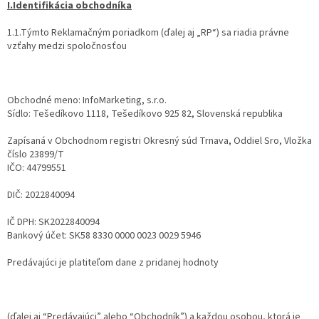
I.Identifikácia obchodníka
1.1.Týmto Reklamačným poriadkom (ďalej aj „RP“) sa riadia právne
vzťahy medzi spoločnosťou
Obchodné meno: InfoMarketing, s.r.o.
Sídlo: Tešedíkovo 1118, Tešedíkovo 925 82, Slovenská republika
Zapísaná v Obchodnom registri Okresný súd Trnava, Oddiel Sro, Vložka
číslo 23899/T
IČO: 44799551
DIČ: 2022840094
IČ DPH: SK2022840094
Bankový účet: SK58 8330 0000 0023 0029 5946
Predávajúci je platiteľom dane z pridanej hodnoty
(ďalej aj “Predávajúci” alebo “Obchodník”) a každou osobou, ktorá je