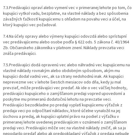
7.3.Predávajúci opraví alebo vymení vec v primeranej lehote po tom, čo
kupujúci vytkol vadu, bezplatne, na vlastné náklady a bez spôsobenia
závažných ťažkostí kupujúcemu s ohľadom na povahu veci a účel, na
ktorý kupujúci vec požadoval.
7.4.Na účely opravy alebo výmeny kupujúci odovzdá alebo sprístupní
vec predávajúcemu alebo osobe podľa § 622 ods. 5 zákona č. 40/1964
Zb. Občianskeho zákonníka v platnom znení. Náklady prevzatia veci
znáša predávajúci.
7.5.Predávajúci dodá opravenú vec alebo náhradnú vec kupujúcemu na
vlastné náklady rovnakým alebo obdobným spôsobom, akým mu
kupujúci dodal vadnú vec, ak sa strany nedohodnú inak. Ak kupujúci
neprevezme vec v lehote šiestich mesiacov odo dňa, kedy ju mal
prevziať, môže predávajúci vec predať. Ak ide o vec väčšej hodnoty,
predávajúci kupujúceho o zamýšľanom predaji vopred upovedomí a
poskytne mu primeranú dodatočnú lehotu na prevzatie veci.
Predávajúci bezodkladne po predaji vyplatí kupujúcemu výťažok z
predaja veci po odpočítaní nákladov, ktoré účelne vynaložil na jej
úschovu a predaj, ak kupujúci uplatní právo na podiel z výťažku v
primeranej lehote uvedenej predávajúcim v oznámení o zamýšľanom
predaji veci. Predávajúci môže vec na vlastné náklady zničiť, ak sa ju
nepodarilo predať alebo ak predpokladaný výťažok z predaja nebude