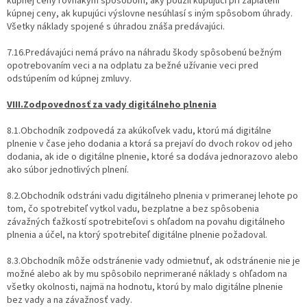
kúpnej ceny rovnakým spôsobom, aký použil kupujúci pri zaplatení
kúpnej ceny, ak kupujúci výslovne nesúhlasí s iným spôsobom úhrady.
Všetky náklady spojené s úhradou znáša predávajúci.
7.16.Predávajúci nemá právo na náhradu škody spôsobenú bežným
opotrebovaním veci a na odplatu za bežné užívanie veci pred
odstúpením od kúpnej zmluvy.
VIII.Zodpovednosť za vady digitálneho plnenia
8.1.Obchodník zodpovedá za akúkoľvek vadu, ktorú má digitálne
plnenie v čase jeho dodania a ktorá sa prejaví do dvoch rokov od jeho
dodania, ak ide o digitálne plnenie, ktoré sa dodáva jednorazovo alebo
ako súbor jednotlivých plnení.
8.2.Obchodník odstráni vadu digitálneho plnenia v primeranej lehote po
tom, čo spotrebiteľ vytkol vadu, bezplatne a bez spôsobenia
závažných ťažkostí spotrebiteľovi s ohľadom na povahu digitálneho
plnenia a účel, na ktorý spotrebiteľ digitálne plnenie požadoval.
8.3.Obchodník môže odstránenie vady odmietnuť, ak odstránenie nie je
možné alebo ak by mu spôsobilo neprimerané náklady s ohľadom na
všetky okolnosti, najmä na hodnotu, ktorú by malo digitálne plnenie
bez vady a na závažnosť vady.