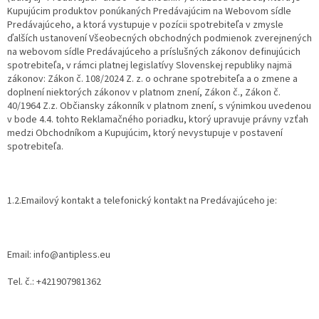
Kupujúcim produktov ponúkaných Predávajúcim na Webovom sídle
Predávajúceho, a ktorá vystupuje v pozícii spotrebiteľa v zmysle
ďalších ustanovení Všeobecných obchodných podmienok zverejnených
na webovom sídle Predávajúceho a príslušných zákonov definujúcich
spotrebiteľa, v rámci platnej legislatívy Slovenskej republiky najmä
zákonov: Zákon č. 108/2024 Z. z. o ochrane spotrebiteľa a o zmene a
doplnení niektorých zákonov v platnom znení, Zákon č., Zákon č.
40/1964 Z.z. Občiansky zákonník v platnom znení, s výnimkou uvedenou
v bode 4.4. tohto Reklamačného poriadku, ktorý upravuje právny vzťah
medzi Obchodníkom a Kupujúcim, ktorý nevystupuje v postavení
spotrebiteľa.
1.2.Emailový kontakt a telefonický kontakt na Predávajúceho je:
Email: info@antipless.eu
Tel. č.: +421907981362