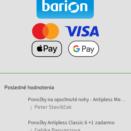
Posledné hodnotenia
Ponožky na opuchnuté nohy - Antipless Medic 6 +1 zadarmo
Peter Staviščak
|
Hodnotenie produktu je 5 z 5 hviezdičiek.
Ponožky Antipless Classic 6 +1 zadarmo
Gabika Banyaszova
|