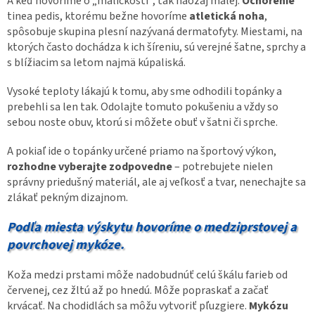
A keď hovoríme o „maličkosti“, tak naozaj malej.
Ochorenie
tinea pedis, ktorému bežne hovoríme
atletická noha
,
spôsobuje skupina plesní nazývaná dermatofyty. Miestami, na
ktorých často dochádza k ich šíreniu, sú verejné šatne, sprchy a
s blížiacim sa letom najmä kúpaliská.
Vysoké teploty lákajú k tomu, aby sme odhodili topánky a
prebehli sa len tak. Odolajte tomuto pokušeniu a vždy so
sebou noste obuv, ktorú si môžete obuť v šatni či sprche.
A pokiaľ ide o topánky určené priamo na športový výkon,
rozhodne vyberajte zodpovedne
– potrebujete nielen
správny priedušný materiál, ale aj veľkosť a tvar, nenechajte sa
zlákať pekným dizajnom.
Podľa miesta výskytu hovoríme o medziprstovej a
povrchovej mykóze.
Koža medzi prstami môže nadobudnúť celú škálu farieb od
červenej, cez žltú až po hnedú. Môže popraskať a začať
krvácať. Na chodidlách sa môžu vytvoriť pľuzgiere.
Mykózu