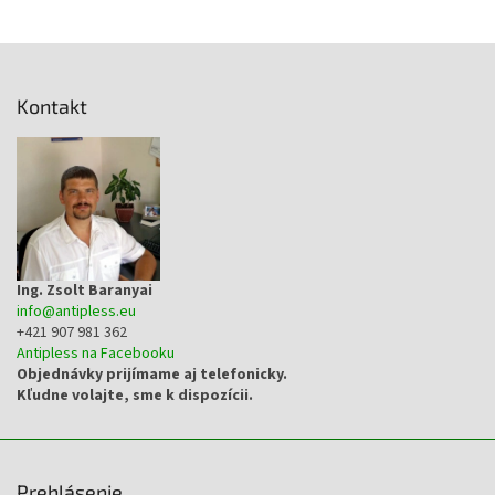
Z
á
p
Kontakt
ä
t
i
e
Ing. Zsolt Baranyai
info
@
antipless.eu
+421 907 981 362
Antipless na Facebooku
Objednávky prijímame aj telefonicky.
Kľudne volajte, sme k dispozícii.
Prehlásenie