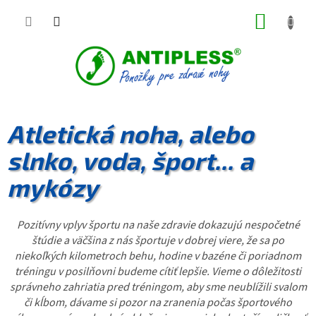
Prejsť
NÁKUP
na
obsah
KOŠÍK
Atletická noha, alebo
slnko, voda, šport... a
mykózy
Pozitívny vplyv športu na naše zdravie dokazujú nespočetné
štúdie a väčšina z nás športuje v dobrej viere, že sa po
niekoľkých kilometroch behu, hodine v bazéne či poriadnom
tréningu v posilňovni budeme cítiť lepšie. Vieme o dôležitosti
správneho zahriatia pred tréningom, aby sme neublížili svalom
či kĺbom, dávame si pozor na zranenia počas športového