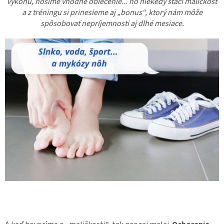
výkonu, nosíme vhodné oblečenie... no niekedy stačí maličkosť
a z tréningu si prinesieme aj „bonus“, ktorý nám môže
spôsobovať nepríjemnosti aj dlhé mesiace.