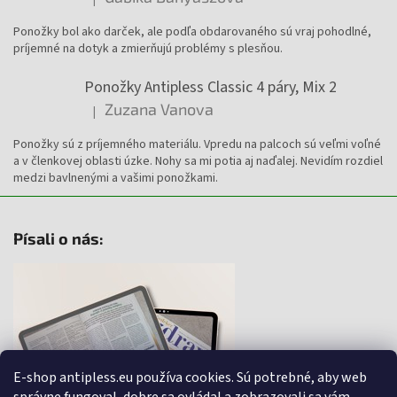
Hodnotenie produktu je 5 z 5 hviezdičiek.
Ponožky bol ako darček, ale podľa obdarovaného sú vraj pohodlné,
príjemné na dotyk a zmierňujú problémy s plesňou.
Ponožky Antipless Classic 4 páry, Mix 2
Zuzana Vanova
|
Hodnotenie produktu je 4 z 5 hviezdičiek.
Ponožky sú z príjemného materiálu. Vpredu na palcoch sú veľmi voľné
a v členkovej oblasti úzke. Nohy sa mi potia aj naďalej. Nevidím rozdiel
medzi bavlnenými a vašimi ponožkami.
Písali o nás:
E-shop antipless.eu používa cookies. Sú potrebné, aby web