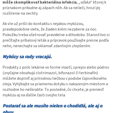
môže skomplikovať bakteriálna infekcia
, „
vďaka
“ ktorej k
príznakom pribudne aj zápach nôh. Ak sa nelieči, hrozí jej
rozšírenie na nechty.
Ak ste už prišli do kontaktu s nejakou mykózou,
pravdepodobne viete, že žiaden krém nezaberie za noc.
Pokožku treba ošetrovať pravidelne a dlhodobo. Starostlivo si
prečítajte príbalový leták a prípravok používajte presne podľa
neho, nenechajte sa oklamať zdanlivým zlepšením.
Mykózy sa rady vracajú.
Produkty z políc lekárne vo forme mastí, sprejov alebo púdrov
(zvyčajne obsahujú clotrimazol, bifonazol či terbinafín)
môžete doplniť aj prírodnou liečbou v podobe čajovníkového
oleja. Vyhýbajte sa priamemu dotyku s nakazeným miestom a
rozhodne ho neškrabte. To posledné, čo chcete, je preniesť
mykózu aj na ďalšie časti svojho tela.
Postarať sa ale musíte nielen o chodidlá, ale aj o
obuv.