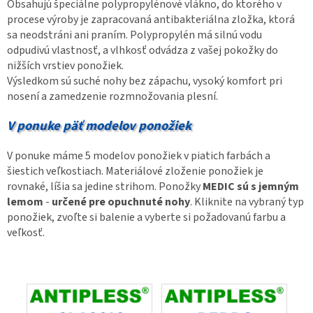
Obsahujú špeciálne polypropylénové vlákno, do ktorého v
procese výroby je zapracovaná antibakteriálna zložka, ktorá
sa neodstráni ani praním. Polypropylén má silnú vodu
odpudivú vlastnosť, a vlhkosť odvádza z vašej pokožky do
nižších vrstiev ponožiek.
Výsledkom sú suché nohy bez zápachu, vysoký komfort pri
nosení a zamedzenie rozmnožovania plesní.
V ponuke päť modelov ponožiek
V ponuke máme 5 modelov ponožiek v piatich farbách a
šiestich veľkostiach. Materiálové zloženie ponožiek je
rovnaké, líšia sa jedine strihom. Ponožky
MEDIC sú s jemným
lemom
-
určené pre opuchnuté nohy
. Kliknite na vybraný typ
ponožiek, zvoľte si balenie a vyberte si požadovanú farbu a
veľkosť.