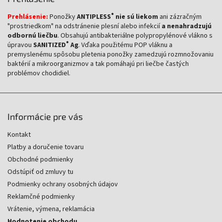
®
Prehlásenie:
Ponožky
ANTIPLESS
nie sú liekom
ani zázračným
"prostriedkom" na odstránenie plesní alebo infekcií
a nenahradzujú
odbornú liečbu
. Obsahujú antibakteriálne polypropylénové vlákno s
®
úpravou
SANITIZED
Ag
. Vďaka použitému POP vláknu a
premyslenému spôsobu pletenia ponožky zamedzujú rozmnožovaniu
baktérií a mikroorganizmov a tak pomáhajú pri liečbe častých
problémov chodidiel.
Informácie pre vás
Kontakt
Platby a doručenie tovaru
Obchodné podmienky
Odstúpiť od zmluvy tu
Podmienky ochrany osobných údajov
Reklamčné podmienky
Vrátenie, výmena, reklamácia
Hodnotenie obchodu