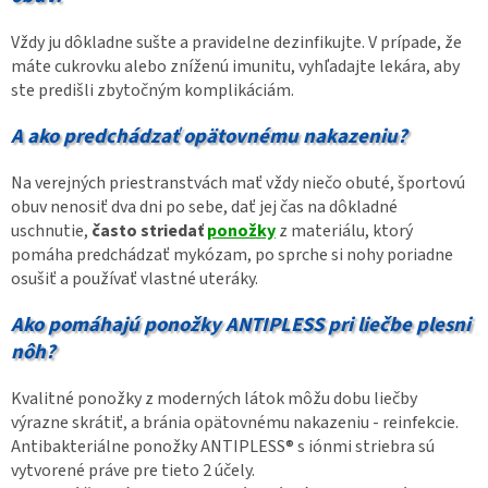
Vždy ju dôkladne sušte a pravidelne dezinfikujte. V prípade, že
máte cukrovku alebo zníženú imunitu, vyhľadajte lekára, aby
ste predišli zbytočným komplikáciám.
A ako predchádzať opätovnému nakazeniu?
Na verejných priestranstvách mať vždy niečo obuté, športovú
obuv nenosiť dva dni po sebe, dať jej čas na dôkladné
uschnutie,
často striedať
ponožky
z materiálu, ktorý
pomáha predchádzať mykózam, po sprche si nohy poriadne
osušiť a používať vlastné uteráky.
Ako pomáhajú ponožky ANTIPLESS pri liečbe plesni
nôh?
Kvalitné ponožky z moderných látok môžu dobu liečby
výrazne skrátiť, a bránia opätovnému nakazeniu - reinfekcie.
Antibakteriálne ponožky ANTIPLESS® s iónmi striebra sú
vytvorené práve pre tieto 2 účely.