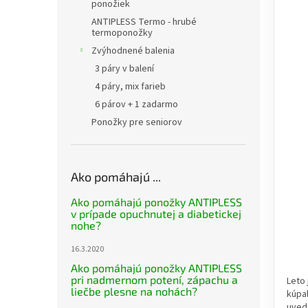
ponožiek
ANTIPLESS Termo - hrubé
termoponožky
Zvýhodnené balenia
3 páry v balení
4 páry, mix farieb
6 párov + 1 zadarmo
Ponožky pre seniorov
Ako pomáhajú ...
Ako pomáhajú ponožky ANTIPLESS
v prípade opuchnutej a diabetickej
nohe?
16.3.2020
Ako pomáhajú ponožky ANTIPLESS
pri nadmernom potení, zápachu a
Leto 
liečbe plesne na nohách?
kúpal
uved