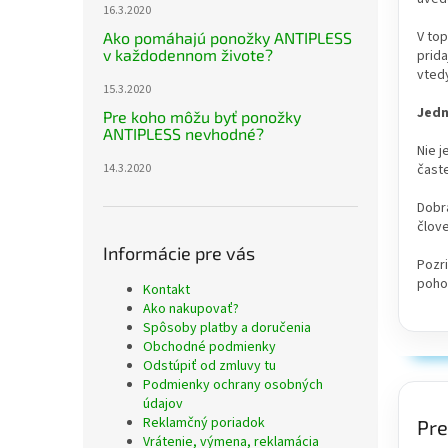
16.3.2020
V top
Ako pomáhajú ponožky ANTIPLESS
v každodennom živote?
prida
vted
15.3.2020
Jedn
Pre koho môžu byť ponožky
ANTIPLESS nevhodné?
Nie j
časte
14.3.2020
Dobrá
člove
Informácie pre vás
Pozri
poho
Kontakt
Ako nakupovať?
Spôsoby platby a doručenia
Obchodné podmienky
Odstúpiť od zmluvy tu
Podmienky ochrany osobných
údajov
Reklamčný poriadok
Pre
Vrátenie, výmena, reklamácia