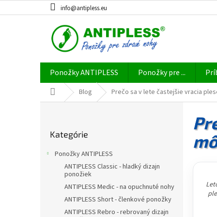
Prejsť
info@antipless.eu
na
obsah
Ponožky ANTIPLESS
Ponožky pre ...
Prí
Domov
Blog
Prečo sa v lete častejšie vracia pl
B
o
Pre
Preskočiť
č
Kategórie
kategórie
mô
n
ý
Ponožky ANTIPLESS
p
ANTIPLESS Classic - hladký dizajn
a
ponožiek
n
Let
ANTIPLESS Medic - na opuchnuté nohy
e
ple
ANTIPLESS Short - členkové ponožky
l
ANTIPLESS Rebro - rebrovaný dizajn