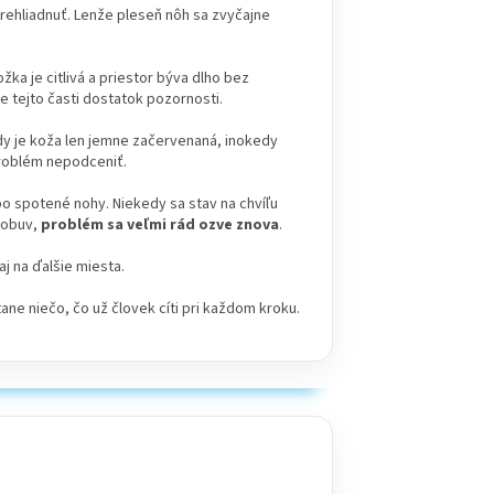
prehliadnuť. Lenže pleseň nôh sa zvyčajne
žka je citlivá a priestor býva dlho bez
 tejto časti dostatok pozornosti.
kedy je koža len jemne začervenaná, inokedy
problém nepodceniť.
ebo spotené nohy. Niekedy sa stav na chvíľu
á obuv,
problém sa veľmi rád ozve znova
.
aj na ďalšie miesta.
tane niečo, čo už človek cíti pri každom kroku.