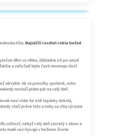
 jednoduchšia.
Najväčší rozdiel robia bežné
ytočne dlho vo vlhku, dôkladne ich po umytí
ahšie a veľa ľudí tejto časti nevenuje dosť
 než obvykle. Ak sú ponožky spotené, noha
 niekedy nestačí jeden pár na celý deň.
lovek nosí stále tie isté topánky dokola,
ekedy stačí práve toto a nohy sa cítia výrazne
ľu voľnosť, nebyť celý deň zavretý v obuvi a
ieto malé veci bývajú v bežnom živote