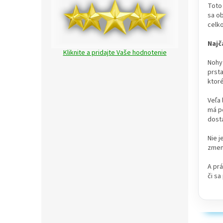
Toto 
sa ob
celk
Najč
Kliknite a pridajte Vaše hodnotenie
Nohy 
prsta
ktoré
Veľa 
má po
dosta
Nie j
zmen
A prá
či sa