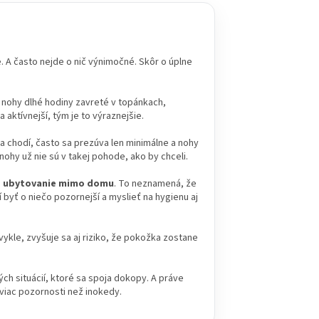
e. A často nejde o nič výnimočné. Skôr o úplne
ú nohy dlhé hodiny zavreté v topánkach,
a aktívnejší, tým je to výraznejšie.
ľa chodí, často sa prezúva len minimálne a nohy
nohy už nie sú v takej pohode, ako by chceli.
bo ubytovanie mimo domu
. To neznamená, že
 byť o niečo pozornejší a myslieť na hygienu aj
bvykle, zvyšuje sa aj riziko, že pokožka zostane
ých situácií, ktoré sa spoja dokopy. A práve
 viac pozornosti než inokedy.