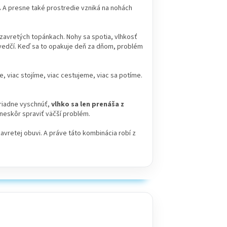
.
A presne také prostredie vzniká na nohách
 uzavretých topánkach. Nohy sa spotia, vlhkosť
svedčí. Keď sa to opakuje deň za dňom, problém
, viac stojíme, viac cestujeme, viac sa potíme.
poriadne vyschnúť,
vlhko sa len prenáša z
e neskôr spraviť väčší problém.
zavretej obuvi. A práve táto kombinácia robí z