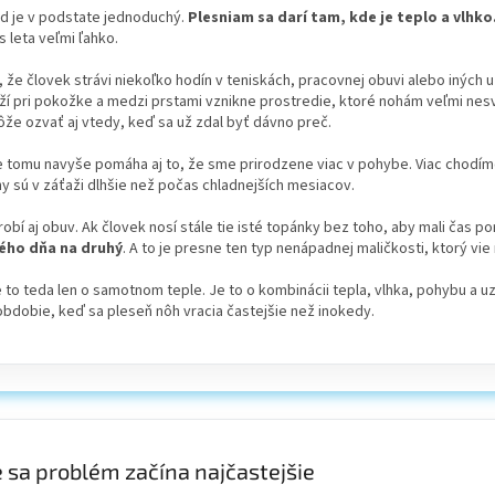
d je v podstate jednoduchý.
Plesniam sa darí tam, kde je teplo a vlhko
 leta veľmi ľahko.
, že človek strávi niekoľko hodín v teniskách, pracovnej obuvi alebo iných
rží pri pokožke a medzi prstami vznikne prostredie, ktoré nohám veľmi ne
že ozvať aj vtedy, keď sa už zdal byť dávno preč.
e tomu navyše pomáha aj to, že sme prirodzene viac v pohybe. Viac chodíme
y sú v záťaži dlhšie než počas chladnejších mesiacov.
robí aj obuv. Ak človek nosí stále tie isté topánky bez toho, aby mali čas 
ého dňa na druhý
. A to je presne ten typ nenápadnej maličkosti, ktorý vi
e to teda len o samotnom teple. Je to o kombinácii tepla, vlhka, pohybu a u
obdobie, keď sa pleseň nôh vracia častejšie než inokedy.
 sa problém začína najčastejšie