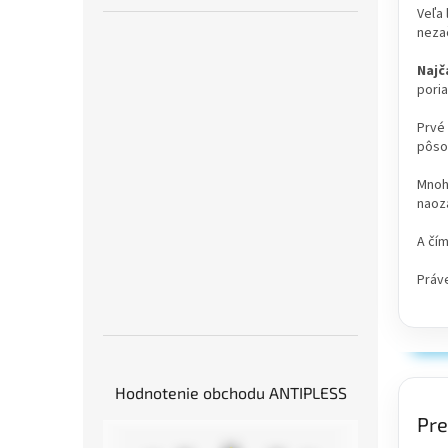
Veľa 
neza
Najč
poria
Prvé 
pôsob
Mnohí
naoza
A čím
Práve
Hodnotenie obchodu ANTIPLESS
Pre