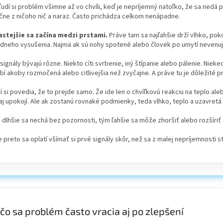
ľudí si problém všimne až vo chvíli, keď je nepríjemný natoľko, že sa nedá 
čne z ničoho nič a naraz. Často prichádza celkom nenápadne.
astejšie sa začína medzi prstami.
Práve tam sa najľahšie drží vlhko, poko
dneho vysušenia. Najmä ak sú nohy spotené alebo človek po umytí nevenuje
signály bývajú rôzne. Niekto cíti svrbenie, iný štípanie alebo pálenie. Nie
í akoby rozmočená alebo citlivejšia než zvyčajne. A práve tu je dôležité 
 si povedia, že to prejde samo. Že ide len o chvíľkovú reakciu na teplo al
j upokojí. Ale ak zostanú rovnaké podmienky, teda vlhko, teplo a uzavret
 dlhšie sa nechá bez pozornosti, tým ľahšie sa môže zhoršiť alebo rozšíriť 
 preto sa oplatí všímať si prvé signály skôr, než sa z malej nepríjemnosti s
čo sa problém často vracia aj po zlepšení