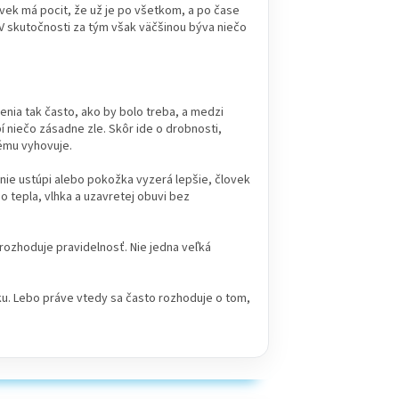
ovek má pocit, že už je po všetkom, a po čase
 V skutočnosti za tým však väčšinou býva niečo
nia tak často, ako by bolo treba, a medzi
í niečo zásadne zle. Skôr ide o drobnosti,
lému vyhovuje.
enie ustúpi alebo pokožka vyzerá lepšie, človek
 tepla, vlhka a uzavretej obuvi bez
e rozhoduje pravidelnosť. Nie jedna veľká
adku. Lebo práve vtedy sa často rozhoduje o tom,