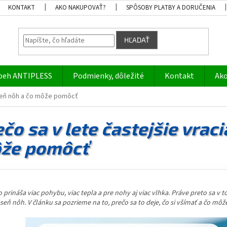
KONTAKT
AKO NAKUPOVAŤ?
SPÔSOBY PLATBY A DORUČENIA
HĽADAŤ
beh ANTIPLESS
Podmienky, dôležité
Kontakt
Ako
eseň nôh a čo môže pomôcť
čo sa v lete častejšie vrac
že pomôcť
o prináša viac pohybu, viac tepla a pre nohy aj viac vlhka. Práve preto sa v 
seň nôh. V článku sa pozrieme na to, prečo sa to deje, čo si všímať a čo mô