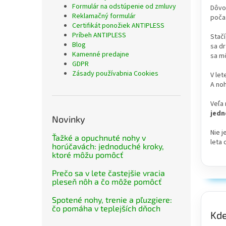
Formulár na odstúpenie od zmluvy
Dôvo
Reklamačný formulár
počas
Certifikát ponožiek ANTIPLESS
Príbeh ANTIPLESS
Stačí
Blog
sa d
Kamenné predajne
sa mô
GDPR
Zásady používabnia Cookies
V let
A noh
Veľa 
jedn
Novinky
Nie j
Ťažké a opuchnuté nohy v
leta 
horúčavách: jednoduché kroky,
ktoré môžu pomôcť
Prečo sa v lete častejšie vracia
pleseň nôh a čo môže pomôcť
Spotené nohy, trenie a pľuzgiere:
čo pomáha v teplejších dňoch
Kde