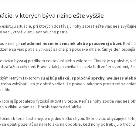
uácie, v ktorých býva riziko ešte vyššie
e existujú situácie, pri ktorých dostávajú nohy zabrať ešte viac než zvyčajn
 veci, ktoré k letu jednoducho patria.
u z nich je
celodenné nosenie tenisiek alebo pracovnej obuvi
. Keď s
dzene sa viac potia a vlhkosť sa drží pri pokožke dlhšie. Čím je deň teplejší 
e riziko býva aj pri dlhom cestovaní alebo výletoch. Človek je v pohybe, ve
d záťažou celý deň. Práve v takých chvíľach si veľa ľudí večer uvedomí, že 
ckým letným faktorom sú aj
kúpaliská, spoločné sprchy, wellness ale
 treba vyhýbať. Len je dobré vedieť, že práve v takomto prostredí sa oplatí
o nôh.
 robí aj šport alebo fyzická aktivita v teple. Keď sa nohy spotia viac než o
e vo vlhku. A tam sa už problémom darí ľahšie.
točnosti teda často nejde o jednu veľkú chybu. Skôr o viac obyčajných letn
 sa oplatí pozerať sa na leto ako na obdobie, keď nohy potrebujú o trochu