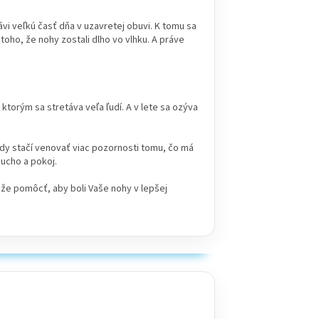
rávi veľkú časť dňa v uzavretej obuvi. K tomu sa
oho, že nohy zostali dlho vo vlhku. A práve
 ktorým sa stretáva veľa ľudí. A v lete sa ozýva
edy stačí venovať viac pozornosti tomu, čo má
sucho a pokoj.
ôže pomôcť, aby boli Vaše nohy v lepšej