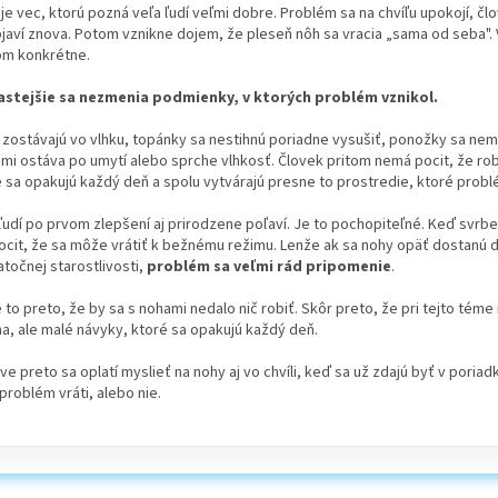
je vec, ktorú pozná veľa ľudí veľmi dobre. Problém sa na chvíľu upokojí, čl
javí znova. Potom vznikne dojem, že pleseň nôh sa vracia „sama od seba".
om konkrétne.
astejšie sa nezmenia podmienky, v ktorých problém vznikol.
zostávajú vo vlhku, topánky sa nestihnú poriadne vysušiť, ponožky sa neme
mi ostáva po umytí alebo sprche vlhkosť. Človek pritom nemá pocit, že rob
 sa opakujú každý deň a spolu vytvárajú presne to prostredie, ktoré prob
ľudí po prvom zlepšení aj prirodzene poľaví. Je to pochopiteľné. Keď svrb
cit, že sa môže vrátiť k bežnému režimu. Lenže ak sa nohy opäť dostanú do
točnej starostlivosti,
problém sa veľmi rád pripomenie
.
e to preto, že by sa s nohami nedalo nič robiť. Skôr preto, že pri tejto tém
a, ale malé návyky, ktoré sa opakujú každý deň.
ve preto sa oplatí myslieť na nohy aj vo chvíli, keď sa už zdajú byť v pori
 problém vráti, alebo nie.