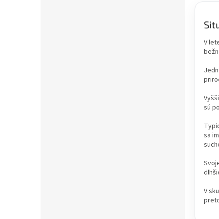
Sit
V let
bežné
Jedno
priro
Vyšši
sú po
Typi
sa im
such
Svoje
dlhši
V sku
preto