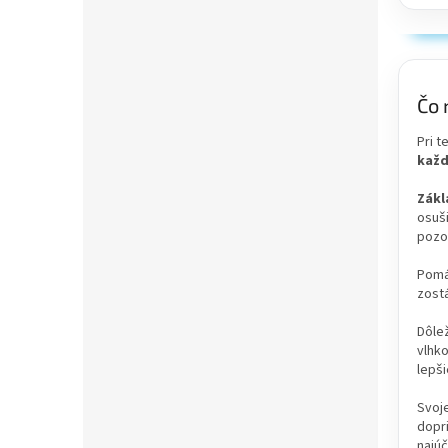
Čo 
Pri t
každ
Zákl
osuši
pozo
Pomá
zostá
Dôlež
vlhko
lepši
Svoj
dopri
najúč