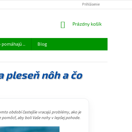
OBCHODNÉ PODMIENKY
ODSTÚPIŤ OD ZMLUVY TU
Prihlásenie
PODMIENKY 
NÁKUPNÝ
Prázdny košík
KOŠÍK
 pomáhajú ...
Blog
ia pleseň nôh a čo
tomto období častejšie vracajú problémy, ako je
že pomôcť, aby boli Vaše nohy v lepšej pohode.