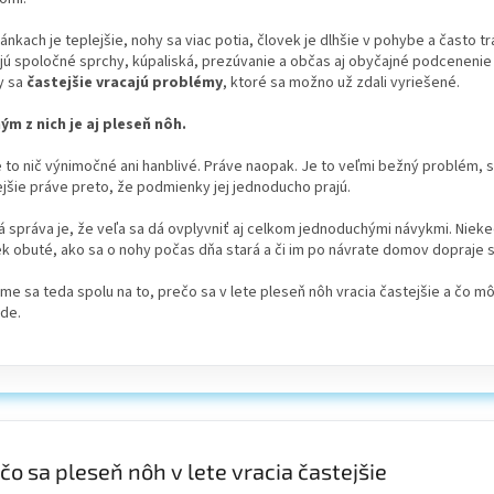
ánkach je teplejšie, nohy sa viac potia, človek je dlhšie v pohybe a často t
jú spoločné sprchy, kúpaliská, prezúvanie a občas aj obyčajné podcenenie t
y sa
častejšie vracajú problémy
, ktoré sa možno už zdali vyriešené.
ým z nich je aj pleseň nôh.
e to nič výnimočné ani hanblivé. Práve naopak. Je to veľmi bežný problém, s
jšie práve preto, že podmienky jej jednoducho prajú.
 správa je, že veľa sa dá ovplyvniť aj celkom jednoduchými návykmi. Niek
k obuté, ako sa o nohy počas dňa stará a či im po návrate domov dopraje 
me sa teda spolu na to, prečo sa v lete pleseň nôh vracia častejšie a čo m
de.
čo sa pleseň nôh v lete vracia častejšie