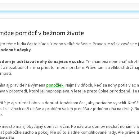
môže pomôcť v bežnom živote
ejto téme ľudia často hľadajú jedno veľké riešenie. Pravda je však zvyčajne
odenné návyky.
adom je udržiavať nohy čo najviac v suchu
. To znamená nenechať ich zb
ť a nezabudnúť ani na priestor medzi prstami. Práve tam sa vlhkosť drží najľ
rnosti.
ha aj pravidelná výmena
ponožiek
. Najmä v dňoch, keď sa nohy potia viac
va v prostredí, ktoré jej neprospieva. V lete je preto úplne prirodzené, že
ité je aj striedať obuv a dopriať topánkam čas, aby poriadne vyschli. Keď č
sť sa v nich drží dlhšie a problém sa len prenáša z jedného dňa na druhý. Ni
e.
e miesto má aj obyčajný domáci režim. Po návrate domov nechať nohám chví
ať pokožke sucho a pokoj. Nie sú to žiadne komplikované rady. Ale práve t
innejšie.