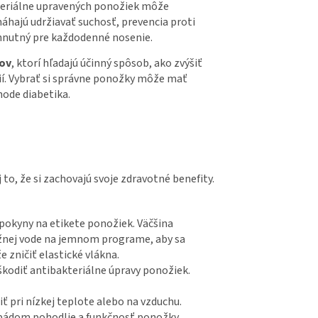
teriálne upravených ponožiek môže
hajú udržiavať suchosť, prevencia proti
yhnutný pre každodenné nosenie.
kov
, ktorí hľadajú účinný spôsob, ako zvýšiť
ií. Vybrať si správne ponožky môže mať
hode diabetika.
to, že si zachovajú svoje zdravotné benefity.
e pokyny na etikete ponožiek. Väčšina
ažnej vode na jemnom programe, aby sa
 zničiť elastické vlákna.
kodiť antibakteriálne úpravy ponožiek.
ť pri nízkej teplote alebo na vzduchu.
m pádom pohodlie a funkčnosť ponožky.