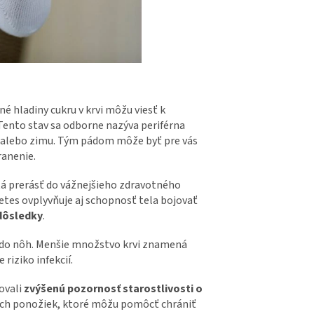
é hladiny cukru v krvi môžu viesť k
 Tento stav sa odborne nazýva periférna
o alebo zimu. Tým pádom môže byť pre vás
ranenie.
tá prerásť do vážnejšieho zdravotného
etes ovplyvňuje aj schopnosť tela bojovať
dôsledky
.
vi do nôh. Menšie množstvo krvi znamená
 riziko infekcií.
ovali
zvýšenú pozornosť starostlivosti o
vnych ponožiek, ktoré môžu pomôcť chrániť