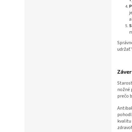
P
j
a
S
m
Správno
udržať
Záver
Starost
nožné p
prečo b
Antibak
pohodli
kvalit
zdravot