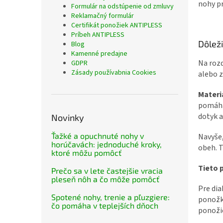
nohy pr
Formulár na odstúpenie od zmluvy
Reklamačný formulár
Certifikát ponožiek ANTIPLESS
Príbeh ANTIPLESS
Dôlež
Blog
Kamenné predajne
Na roz
GDPR
Zásady používabnia Cookies
alebo z
Materi
pomáhaj
dotyk a
Novinky
Ťažké a opuchnuté nohy v
Navyše,
horúčavách: jednoduché kroky,
obeh. T
ktoré môžu pomôcť
Tieto 
Prečo sa v lete častejšie vracia
pleseň nôh a čo môže pomôcť
Pre di
Spotené nohy, trenie a pľuzgiere:
ponožk
čo pomáha v teplejších dňoch
ponožie