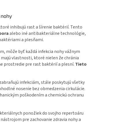
é nohy
ré inhibujú rast a šírenie baktérií. Tento
ebora
alebo iné antibakteriálne technológie,
baktériami a plesňami.
iám, môže byť každá infekcia nohy vážnym
majú vlastnosti, ktoré nielen že chránia
 prostredie pre rast baktérií a plesní.
Tieto
zabraňujú infekciám, stále poskytujú všetky
ohodlné nosenie bez obmedzenia cirkulácie.
mechanickým poškodením a chemickú ochranu
akteriálnych ponožiek do svojho repertoáru
m nástrojom pre zachovanie zdravia nohy a