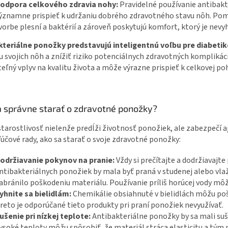
odpora celkového zdravia nohy:
Pravidelné používanie antibak
ýznamne prispieť k udržaniu dobrého zdravotného stavu nôh. Pomá
vorbe plesní a baktérií a zároveň poskytujú komfort, ktorý je nev
kteriálne ponožky predstavujú inteligentnú voľbu pre diabeti
 svojich nôh a znížiť riziko potenciálnych zdravotných komplikác
ľný vplyv na kvalitu života a môže výrazne prispieť k celkovej po
a správne starať o zdravotné ponožky?
tarostlivosť nielenže predĺži životnosť ponožiek, ale zabezpečí aj 
ľúčové rady, ako sa starať o svoje zdravotné ponožky:
održiavanie pokynov na pranie:
Vždy si prečítajte a dodržiavajt
ntibakteriálnych ponožiek by mala byť praná v studenej alebo vl
abránilo poškodeniu materiálu. Používanie príliš horúcej vody môže
yhnite sa bielidlám:
Chemikálie obsiahnuté v bielidlách môžu poš
reto je odporúčané tieto produkty pri praní ponožiek nevyužívať.
ušenie pri nízkej teplote:
Antibakteriálne ponožky by sa mali suši
ysoké teploty môžu spôsobiť, že materiál stráca elasticitu a tý