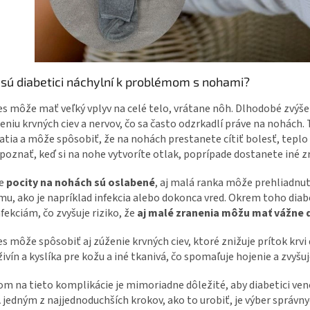
 sú diabetici náchylní k problémom s nohami?
s môže mať veľký vplyv na celé telo, vrátane nôh. Dlhodobé zvýšen
niu krvných ciev a nervov, čo sa často odzrkadlí práve na nohách.
tia a môže spôsobiť, že na nohách prestanete cítiť bolesť, tepl
poznať, keď si na nohe vytvoríte otlak, poprípade dostanete iné z
že
pocity na nohách sú oslabené
, aj malá ranka môže prehliadnu
u, ako je napríklad infekcia alebo dokonca vred. Okrem toho diab
nfekciám, čo zvyšuje riziko, že
aj malé zranenia môžu mať vážne 
s môže spôsobiť aj zúženie krvných ciev, ktoré znižuje prítok kr
ivín a kyslíka pre kožu a iné tkanivá, čo spomaľuje hojenie a zvyšuje
m na tieto komplikácie je mimoriadne dôležité, aby diabetici ven
A jedným z najjednoduchších krokov, ako to urobiť, je výber sprá