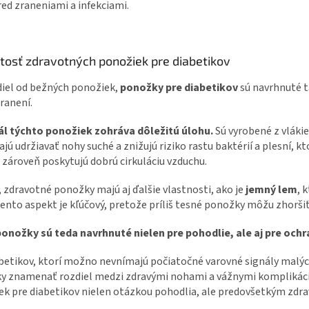
ed zraneniami a infekciami.
itosť zdravotných ponožiek pre diabetikov
diel od bežných ponožiek,
ponožky pre diabetikov
sú navrhnuté t
ranení.
ál týchto ponožiek zohráva dôležitú úlohu.
Sú vyrobené z vlákie
ú udržiavať nohy suché a znižujú riziko rastu baktérií a plesní, k
 zároveň poskytujú dobrú cirkuláciu vzduchu.
 zdravotné ponožky majú aj ďalšie vlastnosti, ako je
jemný lem
, 
ento aspekt je kľúčový, pretože príliš tesné ponožky môžu zhorši
ponožky sú teda
navrhnuté nielen pre pohodlie, ale aj pre och
abetikov, ktorí možno nevnímajú počiatočné varovné signály malý
y znamenať rozdiel medzi zdravými nohami a vážnymi komplikácia
k pre diabetikov nielen otázkou pohodlia, ale predovšetkým zdra