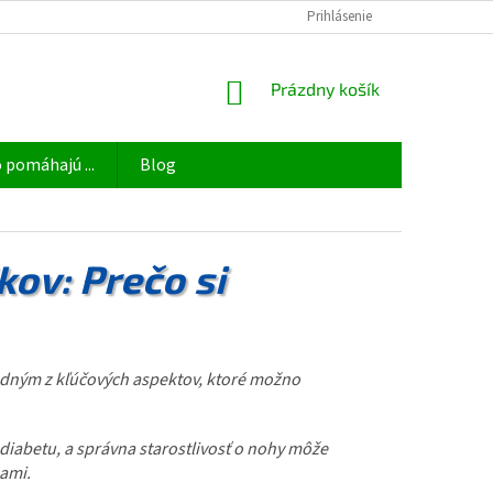
OBCHODNÉ PODMIENKY
ODSTÚPIŤ OD ZMLUVY TU
Prihlásenie
PODMIENKY 
NÁKUPNÝ
Prázdny košík
KOŠÍK
 pomáhajú ...
Blog
kov: Prečo si
 Jedným z kľúčových aspektov, ktoré možno
diabetu, a správna starostlivosť o nohy môže
ami.