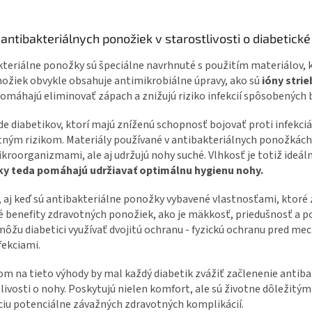
antibakteriálnych ponožiek v starostlivosti o diabetick
teriálne ponožky sú špeciálne navrhnuté s použitím materiálov, kto
ožiek obvykle obsahuje antimikrobiálne úpravy, ako sú
ióny stri
omáhajú eliminovať zápach a znižujú riziko infekcií spôsobených 
de diabetikov, ktorí majú zníženú schopnosť bojovať proti infekc
ným rizikom. Materiály používané v antibakteriálnych ponožkách 
kroorganizmami, ale aj udržujú nohy suché. Vlhkosť je totiž ideálne
y teda pomáhajú udržiavať optimálnu hygienu nohy.
 aj keď sú antibakteriálne ponožky vybavené vlastnosťami, ktoré 
 benefity zdravotných ponožiek, ako je mäkkosť, priedušnosť a p
môžu diabetici využívať dvojitú ochranu - fyzickú ochranu pred 
fekciami.
m na tieto výhody by mal každý diabetik zvážiť začlenenie antib
livosti o nohy. Poskytujú nielen komfort, ale sú životne dôležitý
iu potenciálne závažných zdravotných komplikácií.