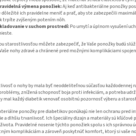
ravidelná výmena ponožiek:
Aj keď antibakteriálne ponožky pos
e dôležité ich pravidelne meniť a prať, aby ste zabezpečili maxim
k trpíte zvýšeným potením nôh.
kladovanie v suchom prostredí:
Po umytí a úplnom vysušení uc
ieste.
u starostlivosťou môžete zabezpečiť, že Vaše ponožky budú slúži
 Vaše nohy zdravé a chránené pred možnými komplikáciami spojen
livosť o nohy by mala byť neoddeliteľnou súčasťou každodennej r
roblémy, znížená schopnosť boja proti infekciám, a potreba udrža
y mal každý diabetik venovať osobitnú pozornosť výberu a starost
teriálne ponožky pre diabetikov ponúkajú nie len ochranu pred in
e a dlhšiu trvanlivosť. Ich špeciálny dizajn a materiály sú kľúčové
u života. Pravidelné nosenie týchto ponožiek spolu s ich správn
ným komplikáciám a zároveň poskytnúť komfort, ktorý si vaše no