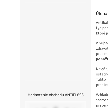
Úloha 
Antibak
typ pon
ktoré p
V prípa
zdravot
pred mi
ponožk
Navyše,
ostatné
Takto 
pred in
Vzhľado
Hodnotenie obchodu ANTIPLESS
starost
prevenc