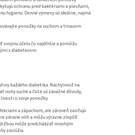
kytujú ochranu pred baktériami a plesňami,
álnu hygienu. Denné výmeny sú ideálne, najmä
hovávajte ponožky na suchom a tmavom
ť svojmu účelu čo najdlhšie a pomôžu
ými s diabetesom.
utiny každého diabetika. Náchylnosť na
ť nohy suché a čisté sú závažné dôvody,
livosti o svoje ponožky.
fekciami a zápachom, ale zároveň zaisťujú
 pre zdravie nôh a môžu výrazne zlepšiť
ou údržbou môže predchádzať mnohým
hy zaslúžia.