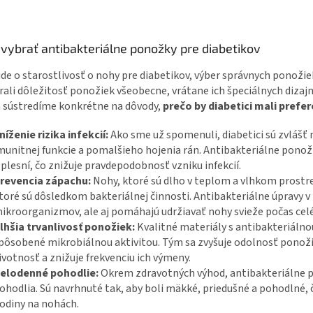
vybrať antibakteriálne ponožky pre diabetikov
ide o starostlivosť o nohy pre diabetikov, výber správnych ponož
ali dôležitosť ponožiek všeobecne, vrátane ich špeciálnych dizajn
a sústredíme konkrétne na dôvody,
prečo by diabetici mali prefe
níženie rizika infekcií:
Ako sme už spomenuli, diabetici sú zvlášť n
munitnej funkcie a pomalšieho hojenia rán. Antibakteriálne ponožk
 plesní, čo znižuje pravdepodobnosť vzniku infekcií.
revencia zápachu:
Nohy, ktoré sú dlho v teplom a vlhkom prostre
toré sú dôsledkom bakteriálnej činnosti. Antibakteriálne úpravy 
ikroorganizmov, ale aj pomáhajú udržiavať nohy svieže počas cel
lhšia trvanlivosť ponožiek:
Kvalitné materiály s antibakteriáln
pôsobené mikrobiálnou aktivitou. Tým sa zvyšuje odolnosť ponožie
ivotnosť a znižuje frekvenciu ich výmeny.
elodenné pohodlie:
Okrem zdravotných výhod, antibakteriálne po
ohodlia. Sú navrhnuté tak, aby boli mäkké, priedušné a pohodlné, čo 
odiny na nohách.