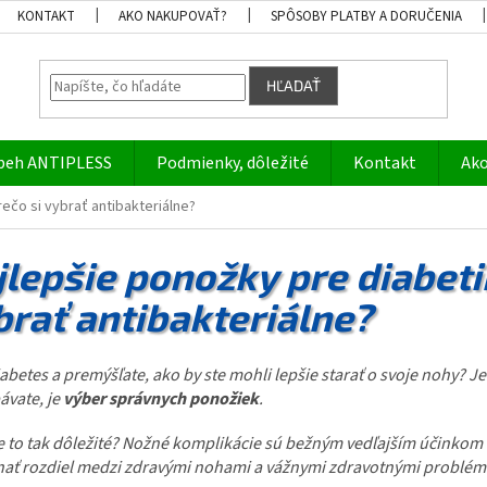
KONTAKT
AKO NAKUPOVAŤ?
SPÔSOBY PLATBY A DORUČENIA
HĽADAŤ
beh ANTIPLESS
Podmienky, dôležité
Kontakt
Ako
ečo si vybrať antibakteriálne?
jlepšie ponožky pre diabeti
brať antibakteriálne?
abetes a premýšľate, ako by ste mohli lepšie starať o svoje nohy?
ávate, je
výber správnych ponožiek
.
e to tak dôležité? Nožné komplikácie sú bežným vedľajším účinkom 
ať rozdiel medzi zdravými nohami a vážnymi zdravotnými problém