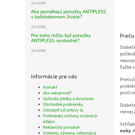
16.3.2020
Ako pomáhajú ponožky ANTIPLESS
v každodennom živote?
15.3.2020
Prečo
Pre koho môžu byť ponožky
ANTIPLESS nevhodné?
Diabete
14.3.2020
poškode
neuropa
ťažké s
Informácie pre vás
Preto
problém
Kontakt
proti i
Ako nakupovať?
Spôsoby platby a doručenia
Obchodné podmienky
Diabete
Odstúpiť od zmluvy tu
menej ž
Podmienky ochrany osobných
údajov
Vzhľado
Reklamčný poriadok
nohy
. 
Vrátenie, výmena, reklamácia