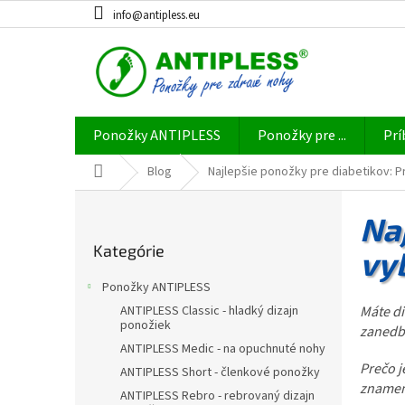
Prejsť
info@antipless.eu
na
obsah
Ponožky ANTIPLESS
Ponožky pre ...
Prí
Domov
Blog
Najlepšie ponožky pre diabetikov: Pr
B
o
Na
Preskočiť
č
Kategórie
kategórie
vy
n
ý
Ponožky ANTIPLESS
p
Máte di
ANTIPLESS Classic - hladký dizajn
a
ponožiek
zanedb
n
ANTIPLESS Medic - na opuchnuté nohy
e
Prečo j
ANTIPLESS Short - členkové ponožky
l
znamen
ANTIPLESS Rebro - rebrovaný dizajn