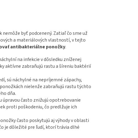
iek nemôže byť podcenený. Zatiaľ čo sme už
ových a materiálových vlastností, v tejto
rovať antibakteriálne ponožky
.
áchylní na infekcie v dôsledku zníženej
y aktívne zabraňujú rastu a šíreniu baktérií
dí, sú náchylné na nepríjemné zápachy,
v ponožkách nielenže zabraňujú rastu týchto
ého dňa.
ou úpravou často znižujú opotrebovanie
k proti poškodeniu, čo predlžuje ich
nožky často poskytujú aj výhody v oblasti
je dôležité pre ľudí, ktorí trávia dlhé