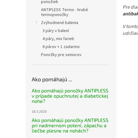
ponožiek
Pre dia
ANTIPLESS Termo - hrubé
antiba
termoponožky
Zvýhodnené balenia
V tomto
3 páry v balení
udržiav
4 páry, mix farieb
6 párov + 1 zadarmo
Ponožky pre seniorov
Ako pomáhajú ...
Ako pomáhajú ponožky ANTIPLESS
v prípade opuchnutej a diabetickej
nohe?
16.3.2020
Ako pomáhajú ponožky ANTIPLESS
pri nadmernom potení, zápachu a
liečbe plesne na nohách?