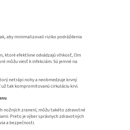
ak, aby minimalizovali riziko podráždenia
n, ktoré efektívne odvádzajú vlhkosť, čím
toré môžu viesť k infekciám. Sú jemné na
ktorý netrápi nohy a neobmedzuje krvný
ť už tak kompromitovanú cirkuláciu krvi.
ranu
.
ch nožných zranení, môžu takéto zdravotné
mi. Preto je výber správnych zdravotných
via a bezpečnosti.