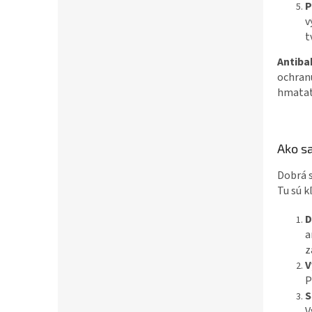
P
v
t
Antiba
ochranu
hmatate
Ako s
Dobrá s
Tu sú k
D
a
z
V
P
S
V