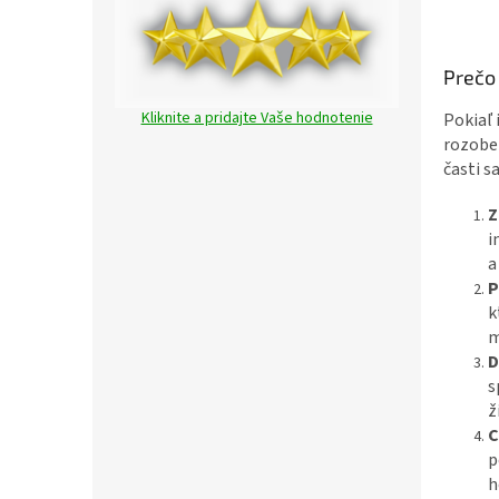
Prečo 
Kliknite a pridajte Vaše hodnotenie
Pokiaľ 
rozober
časti s
Z
i
a
P
k
m
D
s
ž
C
p
h