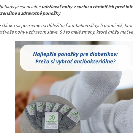
betikov je esenciálne
udržiavať nohy v suchu a chrániť ich pred inf
kteriálne a zdravotné ponožky
.
 článku sa pozrieme na dôležitosť antibakteriálnych ponožiek, kt
ať vaše nohy v zdravom stave. Sú to malé zmeny, ktoré môžu mať veľ