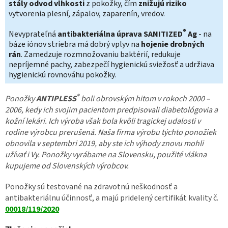
stály odvod vlhkosti
z pokožky, čím
znižujú riziko
vytvorenia plesní, zápalov, zaparenín, vredov.
®
Nevyprateľná
antibakteriálna úprava
SANITIZED
Ag
- na
báze iónov striebra má dobrý vplyv na
hojenie drobných
rán
. Zamedzuje rozmnožovaniu baktérií, redukuje
nepríjemné pachy, zabezpečí hygienickú sviežosť a udržiava
hygienickú rovnováhu pokožky.
®
Ponožky
ANTIPLESS
boli obrovským hitom v rokoch 2000 –
2006, kedy ich svojim pacientom predpisovali diabetológovia a
kožní lekári. Ich výroba však bola kvôli tragickej udalosti v
rodine výrobcu prerušená. Naša firma výrobu týchto ponožiek
obnovila v septembri 2019, aby ste ich výhody znovu mohli
užívať i Vy. Ponožky vyrábame na Slovensku, použité vlákna
kupujeme od Slovenských výrobcov.
Ponožky sú testované na zdravotnú neškodnosť a
antibakteriálnu účinnosť, a majú pridelený certifikát kvality č.
00018/119/2020