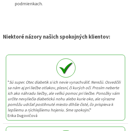
podmienkach.
Niektoré názory našich spokojných klientov:
"
Sú super. Otec diabetik si ich nevie vynachváliť. Nerežú. Osvedčili
sa nám aj pri liečbe otlakov, plesní, či kurých očí. Prosím neberte
ich ako náhradu liečby, ale veľkú pomoc pri liečbe. Ponožky vám
určite nevyliečia diabetickú nohu alebo kurie oko, ale výrazne
pomôžu udržať postihnuté miesto dlhšie čisté, čo prispieva k
lepšiemu a rýchlejšiemu hojeniu. Sme spokojní.
"
Erika Dugovičová