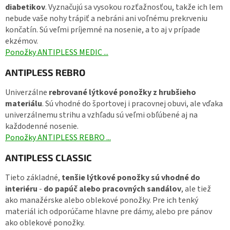
diabetikov
. Vyznačujú sa vysokou rozťažnosťou, takže ich lem
nebude vaše nohy trápiť a nebráni ani voľnému prekrveniu
končatín. Sú veľmi príjemné na nosenie, a to aj v prípade
ekzémov.
Ponožky ANTIPLESS MEDIC ...
ANTIPLESS REBRO
Univerzálne
rebrované lýtkové ponožky z hrubšieho
materiálu
. Sú vhodné do športovej i pracovnej obuvi, ale vďaka
univerzálnemu strihu a vzhľadu sú veľmi obľúbené aj na
každodenné nosenie.
Ponožky ANTIPLESS REBRO ...
ANTIPLESS CLASSIC
Tieto základné,
tenšie lýtkové ponožky sú vhodné do
interiéru
-
do papúč alebo pracovných sandálov
, ale tiež
ako manažérske alebo oblekové ponožky. Pre ich tenký
materiál ich odporúčame hlavne pre dámy, alebo pre pánov
ako oblekové ponožky.