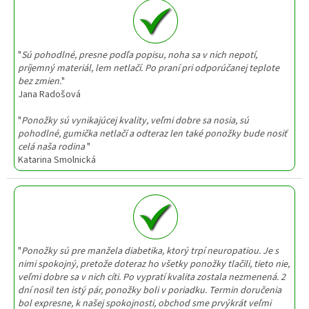
"
Sú pohodlné, presne podľa popisu, noha sa v nich nepotí,
príjemný materiál, lem netlačí. Po praní pri odporúčanej teplote
bez zmien.
"
Jana Radošová
"
Ponožky sú vynikajúcej kvality, veľmi dobre sa nosia, sú
pohodlné, gumička netlačí a odteraz len také ponožky bude nosiť
celá naša rodina
"
Katarina Smolnická
"
Ponožky sú pre manžela diabetika, ktorý trpí neuropatiou. Je s
nimi spokojný, pretože doteraz ho všetky ponožky tlačili, tieto nie,
veľmi dobre sa v nich cíti. Po vypratí kvalita zostala nezmenená. 2
dní nosil ten istý pár, ponožky boli v poriadku. Termin doručenia
bol expresne, k našej spokojnosti, obchod sme prvýkrát veľmi