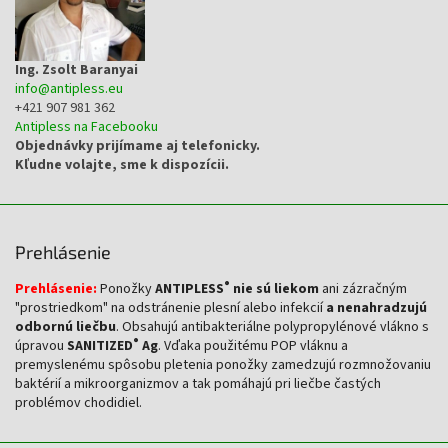
Ing. Zsolt Baranyai
info
@
antipless.eu
+421 907 981 362
Antipless na Facebooku
Objednávky prijímame aj telefonicky.
Kľudne volajte, sme k dispozícii.
Prehlásenie
®
Prehlásenie:
Ponožky
ANTIPLESS
nie sú liekom
ani zázračným
"prostriedkom" na odstránenie plesní alebo infekcií
a nenahradzujú
odbornú liečbu
. Obsahujú antibakteriálne polypropylénové vlákno s
®
úpravou
SANITIZED
Ag
. Vďaka použitému POP vláknu a
premyslenému spôsobu pletenia ponožky zamedzujú rozmnožovaniu
baktérií a mikroorganizmov a tak pomáhajú pri liečbe častých
problémov chodidiel.