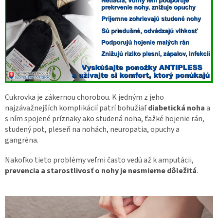
Cukrovka je zákernou chorobou. K jedným z jeho
najzávažnejších komplikácií patrí bohužiaľ
diabetická noha
a
s ním spojené príznaky ako studená noha, ťažké hojenie rán,
studený pot, pleseň na nohách, neuropatia, opuchy a
gangréna.
Nakoľko tieto problémy veľmi často vedú až k amputácii,
prevencia a starostlivosť o nohy je nesmierne dôležitá
.