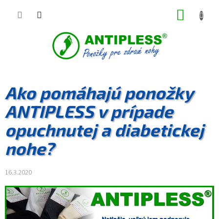
Prejsť
NÁKUP
na
obsah
KOŠÍK
Ako pomáhajú ponožky
ANTIPLESS v prípade
opuchnutej a diabetickej
nohe?
16.3.2020