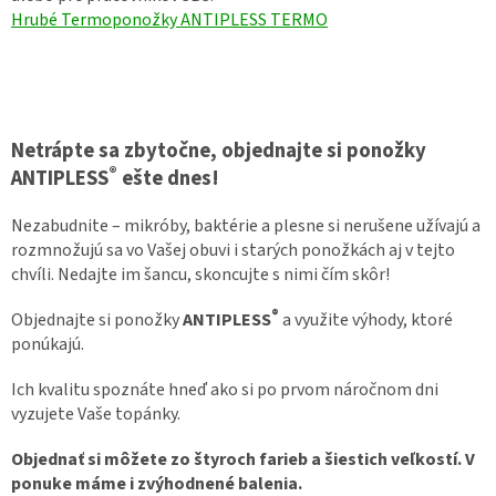
Hrubé Termoponožky ANTIPLESS TERMO
Netrápte sa zbytočne, objednajte si ponožky
®
ANTIPLESS
ešte dnes!
Nezabudnite – mikróby, baktérie a plesne si nerušene užívajú a
rozmnožujú sa vo Vašej obuvi i starých ponožkách aj v tejto
chvíli.
Nedajte im šancu, skoncujte s nimi čím skôr!
®
Objednajte si ponožky
ANTIPLESS
a využite výhody, ktoré
ponúkajú.
Ich kvalitu spoznáte hneď ako si po prvom náročnom dni
vyzujete Vaše topánky.
Objednať si môžete zo štyroch farieb a šiestich veľkostí. V
ponuke máme i zvýhodnené balenia.