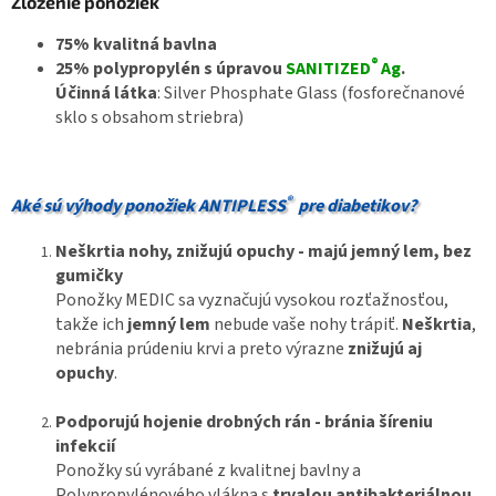
Zloženie ponožiek
75% kvalitná bavlna
®
25% polypropylén s úpravou
SANITIZED
Ag
.
Účinná látka
: Silver Phosphate Glass (fosforečnanové
sklo s obsahom striebra)
®
Aké sú výhody ponožiek ANTIPLESS
pre diabetikov?
Neškrtia nohy, znižujú opuchy - majú jemný lem, bez
gumičky
Ponožky MEDIC sa vyznačujú vysokou rozťažnosťou,
takže ich
jemný lem
nebude vaše nohy trápiť.
Neškrtia
,
nebránia prúdeniu krvi a preto výrazne
znižujú aj
opuchy
.
Podporujú hojenie drobných rán - bránia šíreniu
infekcií
Ponožky sú vyrábané z kvalitnej bavlny a
Polypropylénového vlákna s
trvalou antibakteriálnou