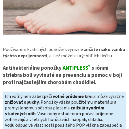
Používaním kvalitných ponožiek výrazne
znížite riziko vzniku
týchto nepríjemností
, a tiež môžete urýchliť ich liečbu.
®
Antibakteriálne ponožky
ANTIPLESS
s iónmi
striebra boli vyvinuté na prevenciu a pomoc v boji
proti najčastejším chorobám chodidiel.
Ich voľný lem zabezpečí
voľné prúdenie krvi
a môže výrazne
znižovať opuchy
. Ponožky vďaka použitému materiálu a
premyslenému spôsobu pletenia
znižujú syndróm
studených nôh
. Vaše nohy v studenom počasí príjemne
zohrievajú a v letných horúčavách naopak, chladia.
Vodu odpudivé vlastnosti použitého POP vlákna zabezpečia