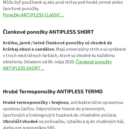
Môžu byť používané aj ako prvá vrstva pod hrubé zimné alebo
športové ponožky.
Ponožky ANTIPLESS CLASSIC ...
Členkové ponožky ANTIPLESS SHORT
Krátke, jarné / letné
členkové ponožky sú vhodné do
krátkej obuvi a
sandálov.
Majú univerzálny strih a sú vyrábané
v troch neutrálnych farbách, ktoré sú vhodné ku každému
oblečeniu. Skladom od 06. mája 2020
.
Členkové ponožky
ANTIPLESS SHORT ...
Hrubé Termoponožky ANTIPLESS TERMO
Hrubé termoponožky
s
hrejivou
, antibakteriálne upravenou
spodnou časťou. Odporúčame hlavne do pracovných,
športových a trekingových topánok do chladného počasia.
Obzvlášť vhodné
na poľovačku, rybačku a aj do studených hál,
alebo pre pracovníkov SBS.