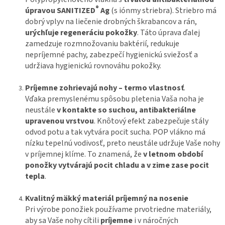
®
úpravou
SANITIZED
Ag
(s iónmy striebra). Striebro má
dobrý vplyv na liečenie drobných škrabancov a rán,
urýchľuje regeneráciu pokožky
. Táto úprava ďalej
zamedzuje rozmnožovaniu baktérií, redukuje
nepríjemné pachy, zabezpečí hygienickú sviežosť a
udržiava hygienickú rovnováhu pokožky.
Príjemne zohrievajú nohy – termo vlastnosť
.
Vďaka premyslenému spôsobu pletenia Vaša noha je
neustále
v kontakte so suchou, antibakteriálne
upravenou vrstvou
. Knôtový efekt zabezpečuje stály
odvod potu a tak vytvára pocit sucha. POP vlákno má
nízku tepelnú vodivosť, preto neustále udržuje Vaše nohy
v príjemnej klíme. To znamená, že
v letnom období
ponožky vytvárajú pocit chladu a v zime zase pocit
tepla
.
Kvalitný mäkký materiál príjemný na nosenie
Pri výrobe ponožiek používame prvotriedne materiály,
aby sa Vaše nohy cítili
príjemne
i v náročných