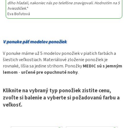
dlho hľadali, nakoniec nás po telefóne znavigovali. Hodnotím na 5
hviezdičiek.
"
Eva Bořutová
V ponuke päť modelov ponožiek
V ponuke máme už 5 modelov ponožiek v piatich farbách a
šiestich veľkostiach. Materiálové zloženie ponožiek je
rovnaké, líšia sa jedine strihom. Ponožky
MEDIC sú s jemným
lemom
-
určené pre opuchnuté nohy
.
Kliknite na vybraný typ ponožiek zistite cenu,
zvoľte si balenie a vyberte si požadovanú farbu a
veľkosť.