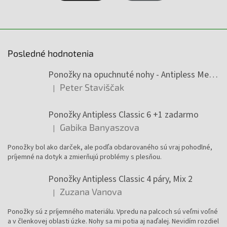
Posledné hodnotenia
Ponožky na opuchnuté nohy - Antipless Medic 6 +1 zadarmo
Peter Staviščak
|
Hodnotenie produktu je 5 z 5 hviezdičiek.
Ponožky Antipless Classic 6 +1 zadarmo
Gabika Banyaszova
|
Hodnotenie produktu je 5 z 5 hviezdičiek.
Ponožky bol ako darček, ale podľa obdarovaného sú vraj pohodlné,
príjemné na dotyk a zmierňujú problémy s plesňou.
Ponožky Antipless Classic 4 páry, Mix 2
Zuzana Vanova
|
Hodnotenie produktu je 4 z 5 hviezdičiek.
Ponožky sú z príjemného materiálu. Vpredu na palcoch sú veľmi voľné
a v členkovej oblasti úzke. Nohy sa mi potia aj naďalej. Nevidím rozdiel