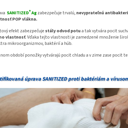
®
ava
SANITIZED
Ag
zabezpečuje trvalú,
nevyprateľnú antibakter
stnosť POP vlákna.
tový efekt zabezpečuje
stály odvod potu
a tak vytvára pocit sucha
mo vlastnosť
. Vďaka tejto vlastnosti je zamedzené množenie šir
tra mikroorganizmov, baktérií a húb.
tnom období ponožky vytvárajú pocit chladu a v zime zase pocit te
tifikovaná úprava SANITIZED proti baktériám a víruso