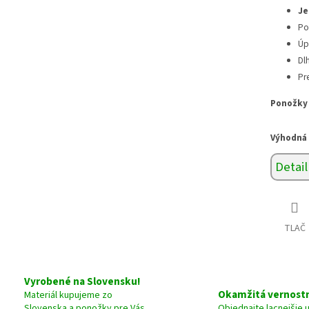
Je
Po
Úp
Dl
Pr
Ponožky 
Výhodná p
Detail
TLAČ
Vyrobené na Slovensku!
Okamžitá vernostn
Materiál kupujeme zo
Slovenska a ponožky pre Vás
Objednajte lacnejšie 