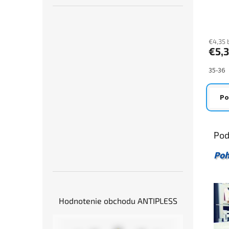
pár
Priem
hodno
produ
je
€4,35 
€5,
5,0
z
5
35-36
hviezd
Po
Pod
Poh
Hodnotenie obchodu ANTIPLESS