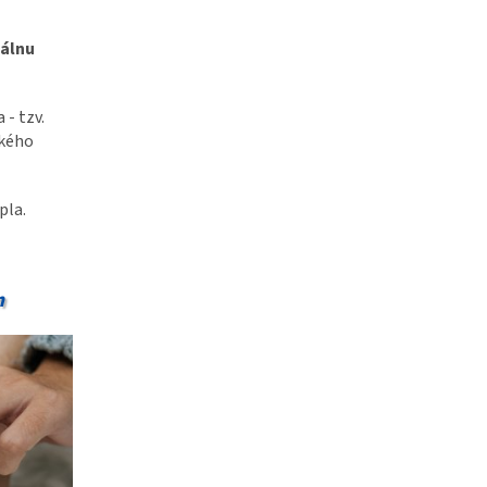
iálnu
 - tzv.
okého
pla.
m