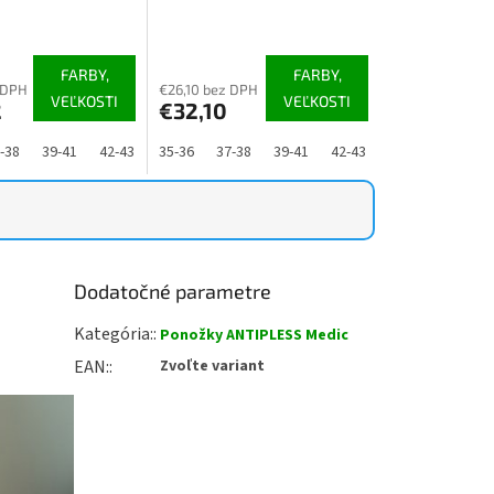
 2
+1 zadarmo
Priemerné
e
hodnotenie
produktu
FARBY,
FARBY,
je
 DPH
€26,10 bez DPH
VEĽKOSTI
VEĽKOSTI
2
€32,10
4,8
z
5
-48
-38
39-41
42-43
44-46
35-36
47-48
37-38
39-41
42-43
44-46
47-48
.
hviezdičiek.
Dodatočné parametre
Kategória
:
Ponožky ANTIPLESS Medic
EAN
:
Zvoľte variant