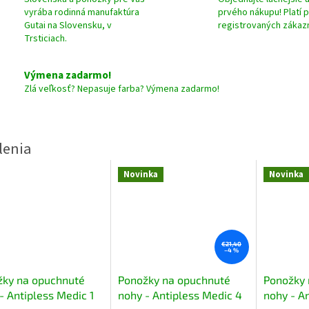
vyrába rodinná manufaktúra
prvého nákupu! Platí 
Gutai na Slovensku, v
registrovaných zákaz
Trsticiach.
Výmena zadarmo!
Zlá veľkosť? Nepasuje farba? Výmena zadarmo!
Novinka
Novinka
€21,40
–4 %
žky na opuchnuté
Ponožky na opuchnuté
Ponožky 
- Antipless Medic 1
nohy - Antipless Medic 4
nohy - A