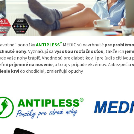
®
ravotné" ponožky
ANTIPLESS
MEDIC sú navrhnuté
pre problémo
chnuté nohy
. Vyznačujú sa
vysokou rozťažnosťou
, takže ich
jem
de vaše nohy trápiť. Vhodné sú pre diabetikov, i pre ľudí s citlivou
eľmi
príjemné na nosenie
, a to aj v prípade ekzémov. Zabezpečia
enie krvi
do chodidiel, zmierňujú opuchy.