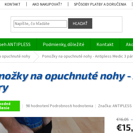
KONTAKT
AKO NAKUPOVAŤ?
SPÔSOBY PLATBY A DORUČENIA
HĽADAŤ
beh ANTIPLESS
Podmienky, dôležité
Kontakt
Ako
a opuchnuté nohy
Ponožky na opuchnuté nohy - Antipless Medic 3 pá
nožky na opuchnuté nohy - 
ry
hodné
Priemerné
98 hodnotení
Podrobnosti hodnotenia
Značka:
ANTIPLESS
lenie
hodnotenie
produktu
€16,05
–
je
€15
4,8