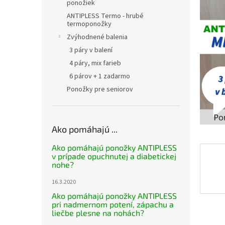
ponožiek
ANTIPLESS Termo - hrubé
termoponožky
Zvýhodnené balenia
3 páry v balení
4 páry, mix farieb
6 párov + 1 zadarmo
Ponožky pre seniorov
Ako pomáhajú ...
Ako pomáhajú ponožky ANTIPLESS
v prípade opuchnutej a diabetickej
nohe?
16.3.2020
Ako pomáhajú ponožky ANTIPLESS
pri nadmernom potení, zápachu a
liečbe plesne na nohách?