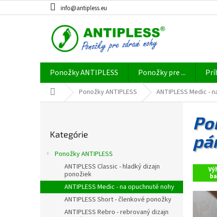
Prejsť
info@antipless.eu
na
obsah
Ponožky ANTIPLESS
Ponožky pre ...
Prí
Domov
Ponožky ANTIPLESS
ANTIPLESS Medic - n
B
o
Po
Preskočiť
č
Kategórie
kategórie
pá
n
ý
Ponožky ANTIPLESS
p
ANTIPLESS Classic - hladký dizajn
a
Vý
ponožiek
ba
n
ANTIPLESS Medic - na opuchnuté nohy
e
ANTIPLESS Short - členkové ponožky
l
ANTIPLESS Rebro - rebrovaný dizajn