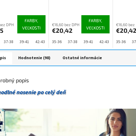
páry, mix farieb
páry, MIX
erné
Priemerné
Priemerné
tenie
hodnotenie
hodnoteni
ktu
produktu
produktu
FARBY,
FARBY,
je
je
bez DPH
€16,60 bez DPH
€16,60 bez
VEĽKOSTI
VEĽKOSTI
35
€20,42
€20,4
4,9
4,8
z
z
5
5
37-38
39-41
42-43
44-46
35-36
47-48
37-38
39-41
42-43
44-46
35-36
47
37
ičiek.
hviezdičiek.
hviezdičiek
pis
Hodnotenie (98)
Ostatné informácie
robný popis
odlné nosenie po celý deň