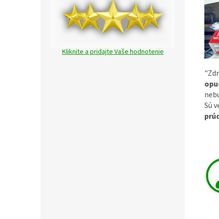
Kliknite a pridajte Vaše hodnotenie
"Zd
opu
nebu
Sú v
prúd