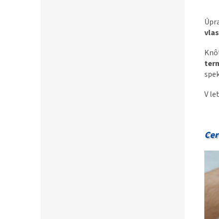
Úpr
vla
Knô
ter
spek
V le
Cer