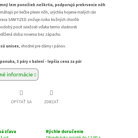
mný lem ponožiek neškrtia, podporujú prekrvenie nôh
máhajú pri liečbe plesni nôh, urýchlia hojenie malých rán
rava SANITIZED znižuje riziko kožných chorôb
hodobý pocit sviežosti vďaka termo vlastnosti
edĺžená doba nosenia bez zápachu
sú unisex
, vhodné pre dámy i pánov.
onuka, 3 páry v balení - lepšia cena za pár
né informácie
OPÝTAŤ SA
ZDIEĽAŤ
á zľava
Rýchle doručenie
už od
Objednávky prijaté do 12:00 a