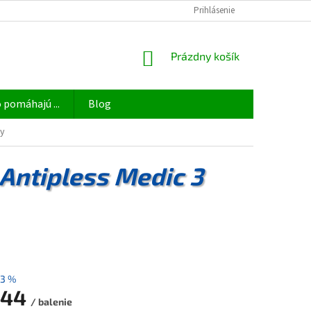
OBCHODNÉ PODMIENKY
ODSTÚPIŤ OD ZMLUVY TU
Prihlásenie
PODMIENKY 
NÁKUPNÝ
Prázdny košík
KOŠÍK
 pomáhajú ...
Blog
ry
Antipless Medic 3
3 %
,44
/ balenie