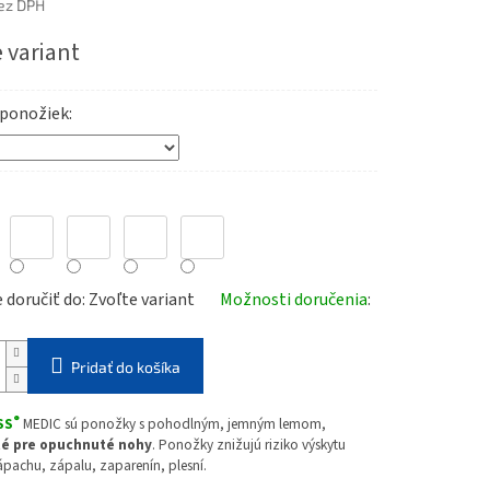
ez DPH
ová
 variant
 ponožiek
doručiť do:
Zvoľte variant
Možnosti doručenia
Pridať do košíka
®
SS
MEDIC
sú ponožky s pohodlným, jemným lemom,
é pre opuchnuté nohy
. Ponožky znižujú riziko výskytu
zápachu, zápalu, zaparenín, plesní.