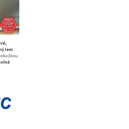
vé,
ný lem
 pokožkou.
voľné