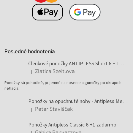
Posledné hodnotenia
Členkové ponožky ANTIPLESS Short 6 + 1 Zadarmo
Zlatica Szeitlova
|
Hodnotenie produktu je 5 z 5 hviezdičiek.
Ponožky sú pohodlné, príjemné na nosenie a gumičky po okrajoch
netlačia.
Ponožky na opuchnuté nohy - Antipless Medic 6 +1 zadarmo
Peter Staviščak
|
Hodnotenie produktu je 5 z 5 hviezdičiek.
Ponožky Antipless Classic 6 +1 zadarmo
Gabika Banyaszova
|