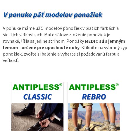
V ponuke päť modelov ponožiek
V ponuke máme už 5 modelov ponožiek v piatich farbách a
šiestich veľkostiach. Materiálové zloženie ponožiek je
rovnaké, líšia sa jedine strihom. Ponožky
MEDIC sú s jemným
lemom
-
určené pre opuchnuté nohy
. Kliknite na vybraný typ
ponožiek, zvoľte si balenie a vyberte si požadovanú farbu a
veľkosť.