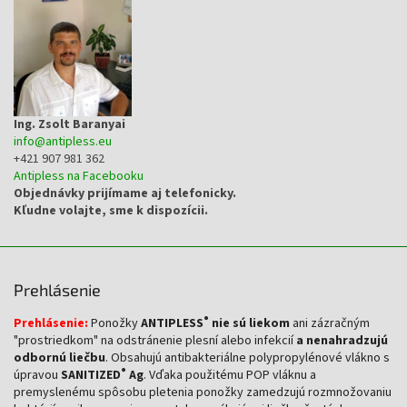
t
i
e
Ing. Zsolt Baranyai
info
@
antipless.eu
+421 907 981 362
Antipless na Facebooku
Objednávky prijímame aj telefonicky.
Kľudne volajte, sme k dispozícii.
Prehlásenie
®
Prehlásenie:
Ponožky
ANTIPLESS
nie sú liekom
ani zázračným
"prostriedkom" na odstránenie plesní alebo infekcií
a nenahradzujú
odbornú liečbu
. Obsahujú antibakteriálne polypropylénové vlákno s
®
úpravou
SANITIZED
Ag
. Vďaka použitému POP vláknu a
premyslenému spôsobu pletenia ponožky zamedzujú rozmnožovaniu