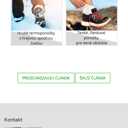
PREDCHÁDZAJÚCI ČLÁNOK
ĎALŠÍ ČLÁNOK
Z
á
p
Kontakt
ä