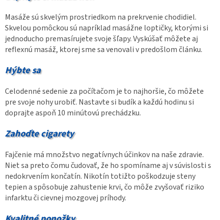
Masáže sú skvelým prostriedkom na prekrvenie chodidiel.
Skvelou pomôckou sú napríklad masážne loptičky, ktorými si
jednoducho premasírujete svoje šľapy. Vyskúšať môžete aj
reflexnú masáž, ktorej sme sa venovali v predošlom článku.
Hýbte sa
Celodenné sedenie za počítačom je to najhoršie, čo môžete
pre svoje nohy urobiť. Nastavte si budík a každú hodinu si
doprajte aspoň 10 minútovú prechádzku.
Zahoďte cigarety
Fajčenie má množstvo negatívnych účinkov na naše zdravie.
Niet sa preto čomu čudovať, že ho spomíname aj v súvislosti s
nedokrvením končatín. Nikotín totižto poškodzuje steny
tepien a spôsobuje zahustenie krvi, čo môže zvyšovať riziko
infarktu či cievnej mozgovej príhody.
Kvalitné ponožky