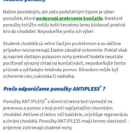
Našim posledným, ale zato podstatným tipom je výber
ponožiek, ktoré
podporujú prekrvenie končatín
. Niektoré
ponožky totižto môžu kvôli tesnému lemu blokovať prietok
krvi do chodidiel. Nepodceňte preto ich výber.
Studené chodidlá sú veľmi častým problémom a vo väčšine
prípadov neznamenajú žiadne závažné ochorenie. Pokiaľ však
aj napriek všetkým pokusom nohy prekrviť budete neustále
pociťovať výrazný chlad na končatinách, nepodceňujte tento
príznak a vyhľadajte lekársku pomoc. Dôvodom môže byť
ochorenie ciev, cukrovka či nadváha.
®
Prečo odporúčame ponožky ANTIPLESS
?
®
Ponožky ANTIPLESS
s iónmi striebra boli vyvinuté na
prevenciu a pomoc v boji proti najčastejším chorobám
chodidiel. Aktívne striebro ničí baktérie, urýchľuje regeneráciu
a chráni chodidlá. Ponožky ANTIPLESS majú termo vlastnosť -
príjemne zohrievajú studené nohy.