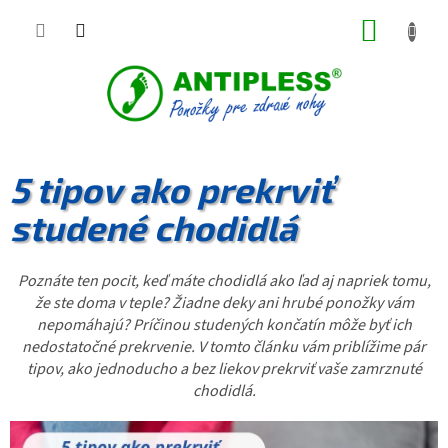
Prejsť
NÁKUP
na
obsah
KOŠÍK
5 tipov ako prekrviť
studené chodidlá
Poznáte ten pocit, keď máte chodidlá ako ľad aj napriek tomu,
že ste doma v teple? Žiadne deky ani hrubé ponožky vám
nepomáhajú? Príčinou studených končatín môže byť ich
nedostatočné prekrvenie. V tomto článku vám priblížime pár
tipov, ako jednoducho a bez liekov prekrviť vaše zamrznuté
chodidlá.