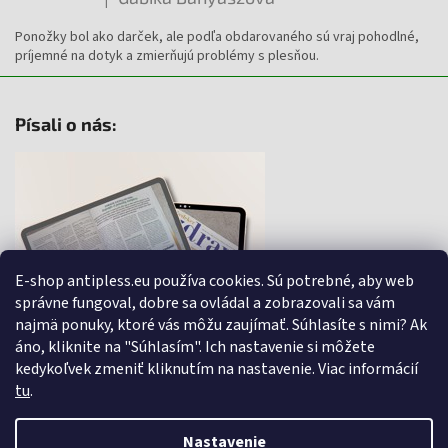
Hodnotenie produktu je 5 z 5 hviezdičiek.
Ponožky bol ako darček, ale podľa obdarovaného sú vraj pohodlné,
príjemné na dotyk a zmierňujú problémy s plesňou.
Písali o nás:
E-shop antipless.eu používa cookies. Sú potrebné, aby web
správne fungoval, dobre sa ovládal a zobrazovali sa vám
najmä ponuky, ktoré vás môžu zaujímať. Súhlasíte s nimi? Ak
áno, kliknite na "Súhlasím". Ich nastavenie si môžete
kedykoľvek zmeniť kliknutím na nastavenie.
Viac informácií
tu
.
Nastavenie