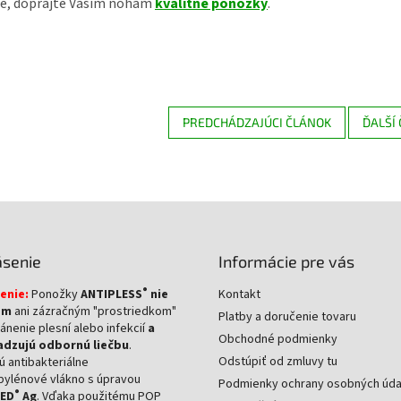
ne, doprajte Vašim nohám
kvalitné ponožky
.
PREDCHÁDZAJÚCI ČLÁNOK
ĎALŠÍ
ásenie
Informácie pre vás
®
enie:
Ponožky
ANTIPLESS
nie
Kontakt
om
ani zázračným "prostriedkom"
Platby a doručenie tovaru
ánenie plesní alebo infekcií
a
Obchodné podmienky
dzujú odbornú liečbu
.
Odstúpiť od zmluvy tu
 antibakteriálne
pylénové vlákno s úpravou
Podmienky ochrany osobných úda
®
ZED
Ag
. Vďaka použitému POP