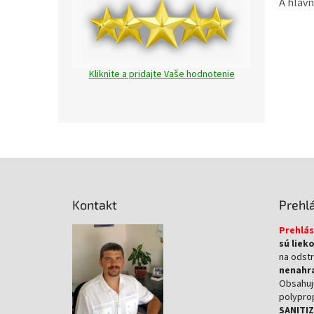
A hlav
Kliknite a pridajte Vaše hodnotenie
Z
á
p
Kontakt
Prehl
ä
t
Prehlás
i
sú liek
e
na odstr
nenahra
Obsahujú
polypro
SANITI