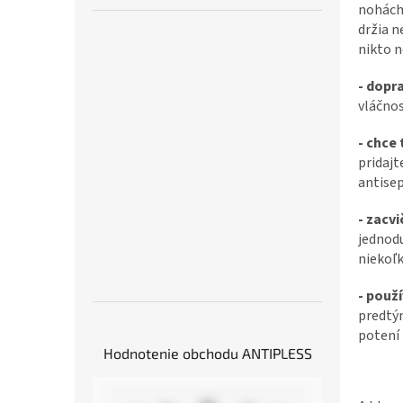
nohách 
držia n
nikto n
- dopr
vláčnos
- chce 
pridajt
antisep
- zacvi
jednodu
niekoľk
- použ
predtým
potení
Hodnotenie obchodu ANTIPLESS