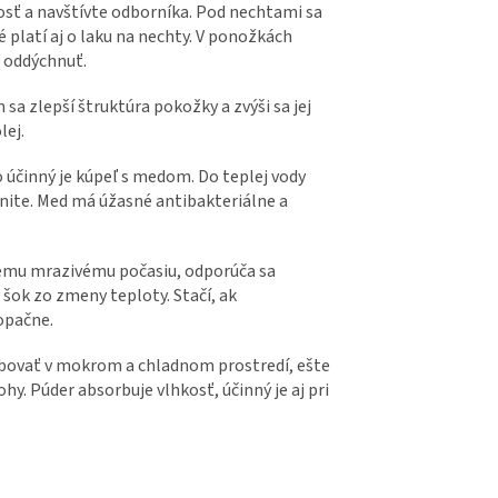
dosť a navštívte odborníka. Pod nechtami sa
 platí aj o laku na nechty. V ponožkách
u oddýchnuť.
sa zlepší štruktúra pokožky a zvýši sa jej
lej.
o účinný je kúpeľ s medom. Do teplej vody
nite. Med má úžasné antibakteriálne a
nému mrazivému počasiu, odporúča sa
šok zo zmeny teploty. Stačí, ak
opačne.
hybovať v mokrom a chladnom prostredí, ešte
y. Púder absorbuje vlhkosť, účinný je aj pri