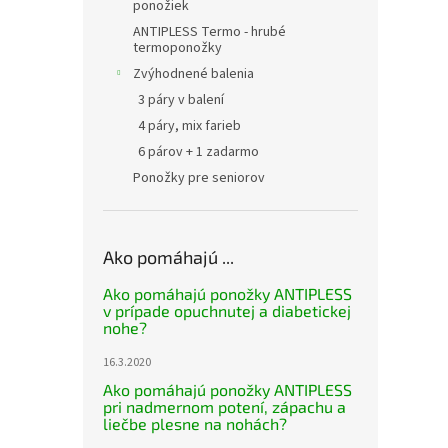
ponožiek
ANTIPLESS Termo - hrubé
termoponožky
Zvýhodnené balenia
3 páry v balení
4 páry, mix farieb
6 párov + 1 zadarmo
Ponožky pre seniorov
Ako pomáhajú ...
Ako pomáhajú ponožky ANTIPLESS
v prípade opuchnutej a diabetickej
nohe?
16.3.2020
Ako pomáhajú ponožky ANTIPLESS
pri nadmernom potení, zápachu a
liečbe plesne na nohách?