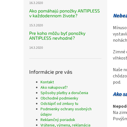
16.3.2020
Ako pomáhajú ponožky ANTIPLESS
Nebez
v každodennom živote?
15.3.2020
Mínusov
Pre koho môžu byť ponožky
vystaví
ANTIPLESS nevhodné?
nohách
14.3.2020
Zimné o
vlhkosť
Naše n
Informácie pre vás
chôdzou
pod.
Kontakt
Ako nakupovať?
Spôsoby platby a doručenia
Ako s
Obchodné podmienky
Odstúpiť od zmluvy tu
Nepodc
Podmienky ochrany osobných
Na zimu
údajov
Povýšm
Reklamčný poriadok
Vrátenie, výmena, reklamácia