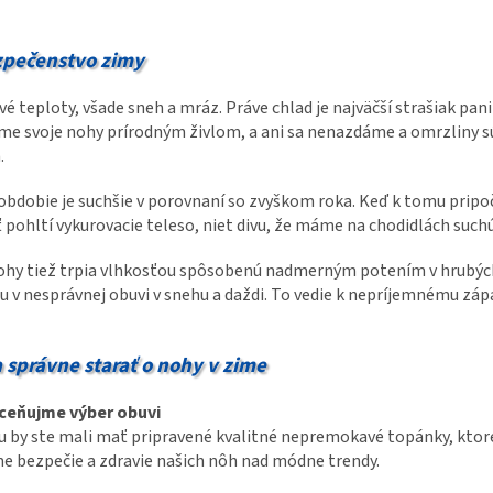
pečenstvo zimy
é teploty, všade sneh a mráz. Práve chlad je najväčší strašiak pan
me svoje nohy prírodným živlom, a ani sa nenazdáme a omrzliny sú
.
bdobie je suchšie v porovnaní so zvyškom roka. Keď k tomu prip
 pohltí vykurovacie teleso, niet divu, že máme na chodidlách suc
ohy tiež trpia vlhkosťou spôsobenú nadmerným potením v hrubých
 v nesprávnej obuvi v snehu a daždi. To vedie k nepríjemnému zá
a správne starať o nohy v zime
eňujme výber obuvi
 by ste mali mať pripravené kvalitné nepremokavé topánky, ktor
e bezpečie a zdravie našich nôh nad módne trendy.