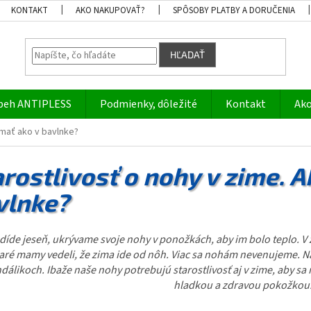
KONTAKT
AKO NAKUPOVAŤ?
SPÔSOBY PLATBY A DORUČENIA
HĽADAŤ
beh ANTIPLESS
Podmienky, dôležité
Kontakt
Ako
 mať ako v bavlnke?
rostlivosť o nohy v zime. A
vlnke?
díde jeseň, ukrývame svoje nohy v ponožkách, aby im bolo teplo. V
taré mamy vedeli, že zima ide od nôh. Viac sa nohám nevenujeme. N
dálikoch. Ibaže naše nohy potrebujú starostlivosť aj v zime, aby 
hladkou a zdravou pokožkou