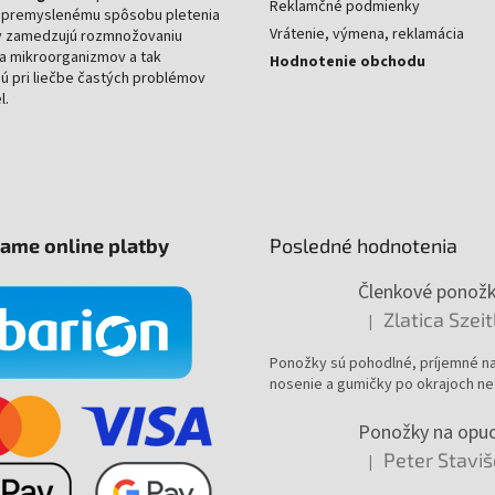
Reklamčné podmienky
a premyslenému spôsobu pletenia
Vrátenie, výmena, reklamácia
 zamedzujú rozmnožovaniu
 a mikroorganizmov a tak
Hodnotenie obchodu
ú pri liečbe častých problémov
l.
mame online platby
Posledné hodnotenia
Zlatica Szei
|
Hodnotenie produktu 
Ponožky sú pohodlné, príjemné n
nosenie a gumičky po okrajoch net
Peter Stavi
|
Hodnotenie produktu 