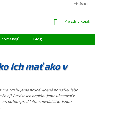
OBCHODNÉ PODMIENKY
ODSTÚPIŤ OD ZMLUVY TU
Prihlásenie
PODMIENKY 
NÁKUPNÝ
Prázdny košík
KOŠÍK
 pomáhajú ...
Blog
ko ich mať ako v
 zime vyťahujeme hrubé vlnené ponožky, lebo
a čo aj? Predsa ich neplánujeme ukazovať v
sa nám potom pred letom odvďačili krásnou
.