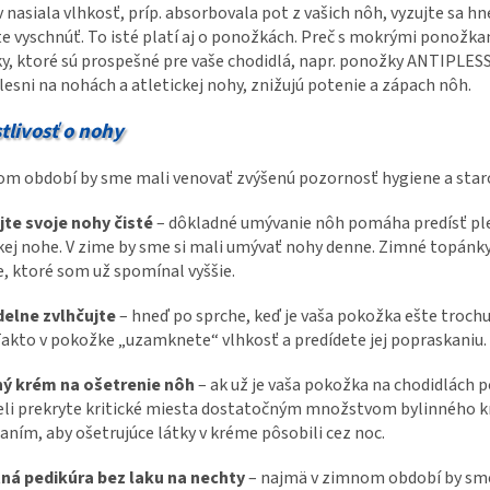
 nasiala vlhkosť, príp. absorbovala pot z vašich nôh, vyzujte sa hn
e vyschnúť. To isté platí aj o ponožkách. Preč s mokrými ponožka
, ktoré sú prospešné pre vaše chodidlá, napr. ponožky ANTIPLESS,
lesni na nohách a atletickej nohy, znižujú potenie a zápach nôh.
tlivosť o nohy
m období by sme mali venovať zvýšenú pozornosť hygiene a starostl
jte svoje nohy čisté
– dôkladné umývanie nôh pomáha predísť ple
ckej nohe. V zime by sme si mali umývať nohy denne. Zimné topán
, ktoré som už spomínal vyššie.
delne zvlhčujte
– hneď po sprche, keď je vaša pokožka ešte trochu
akto v pokožke „uzamknete“ vlhkosť a predídete jej popraskaniu.
nný krém na ošetrenie nôh
– ak už je vaša pokožka na chodidlách po
li prekryte kritické miesta dostatočným množstvom bylinného kr
aním, aby ošetrujúce látky v kréme pôsobili cez noc.
itná pedikúra bez laku na nechty
– najmä v zimnom období by sme 