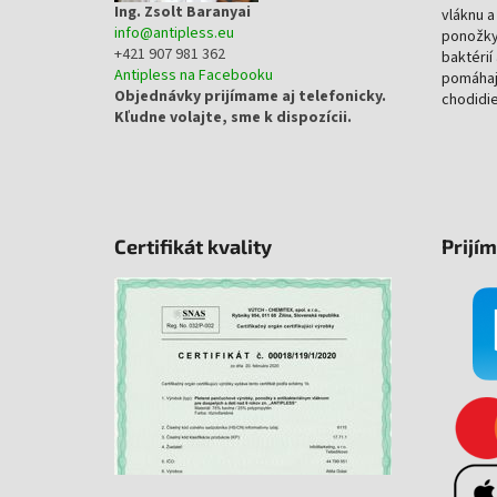
Ing. Zsolt Baranyai
vláknu 
info
@
antipless.eu
ponožky
+421 907 981 362
baktérií
Antipless na Facebooku
pomáhaj
Objednávky prijímame aj telefonicky.
chodidie
Kľudne volajte, sme k dispozícii.
Certifikát kvality
Prijí