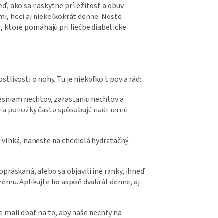
eď, ako sa naskytne príležitosť a obuv
mi, hoci aj niekoľkokrát denne. Noste
 ktoré pomáhajú pri liečbe diabetickej
ivosti o nohy. Tu je niekoľko tipov a rád:
sniam nechtov, zarastaniu nechtov a
ky a ponožky často spôsobujú nadmerné
 vlhká, naneste na chodidlá hydratačný
práskaná, alebo sa objavili iné ranky, ihneď
ému. Aplikujte ho aspoň dvakrát denne, aj
mali dbať na to, aby naše nechty na