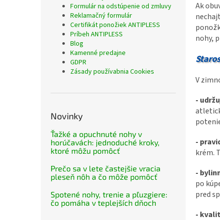
Ak obuv
Formulár na odstúpenie od zmluvy
Reklamačný formulár
nechajt
Certifikát ponožiek ANTIPLESS
ponožky
Príbeh ANTIPLESS
nohy, p
Blog
Kamenné predajne
Staros
GDPR
Zásady používabnia Cookies
V zimno
- udržu
atleti
Novinky
potenie
Ťažké a opuchnuté nohy v
- pravi
horúčavách: jednoduché kroky,
ktoré môžu pomôcť
krém. T
Prečo sa v lete častejšie vracia
- byli
pleseň nôh a čo môže pomôcť
po kúpe
pred sp
Spotené nohy, trenie a pľuzgiere:
čo pomáha v teplejších dňoch
- kval