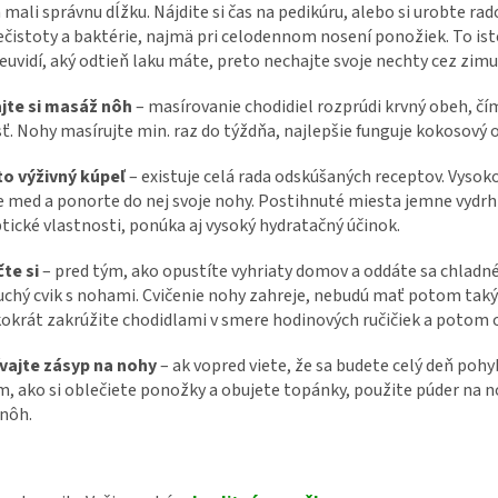
mali správnu dĺžku. Nájdite si čas na pedikúru, alebo si urobte ra
ečistoty a baktérie, najmä pri celodennom nosení ponožiek. To isté
euvidí, aký odtieň laku máte, preto nechajte svoje nechty cez zim
ajte si masáž nôh
– masírovanie chodidiel rozprúdi krvný obeh, čím 
ť. Nohy masírujte min. raz do týždňa, najlepšie funguje kokosový o
to výživný kúpeľ
– existuje celá rada odskúšaných receptov. Vysok
e med a ponorte do nej svoje nohy. Postihnuté miesta jemne vydrh
tické vlastnosti, ponúka aj vysoký hydratačný účinok.
čte si
– pred tým, ako opustíte vyhriaty domov a oddáte sa chlad
chý cvik s nohami. Cvičenie nohy zahreje, nebudú mať potom taký 
okrát zakrúžite chodidlami v smere hodinových ručičiek a potom 
ívajte zásyp na nohy
– ak vopred viete, že sa budete celý deň po
, ako si oblečiete ponožky a obujete topánky, použite púder na noh
 nôh.