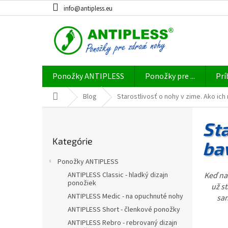
Prejsť
info@antipless.eu
na
obsah
Ponožky ANTIPLESS
Ponožky pre ...
Prí
Domov
Blog
Starostlivosť o nohy v zime. Ako ich
B
o
Sta
Preskočiť
č
Kategórie
kategórie
ba
n
ý
Ponožky ANTIPLESS
p
Keď na
ANTIPLESS Classic - hladký dizajn
a
ponožiek
už s
n
ANTIPLESS Medic - na opuchnuté nohy
san
e
ANTIPLESS Short - členkové ponožky
l
ANTIPLESS Rebro - rebrovaný dizajn