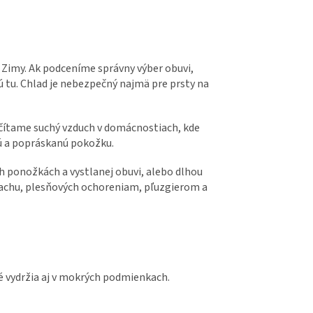
i Zimy. Ak podceníme správny výber obuvi,
 tu. Chlad je nebezpečný najmä pre prsty na
očítame suchý vzduch v domácnostiach, kde
hú a popráskanú pokožku.
 ponožkách a vystlanej obuvi, alebo dlhou
pachu, plesňových ochoreniam, pľuzgierom a
é vydržia aj v mokrých podmienkach.