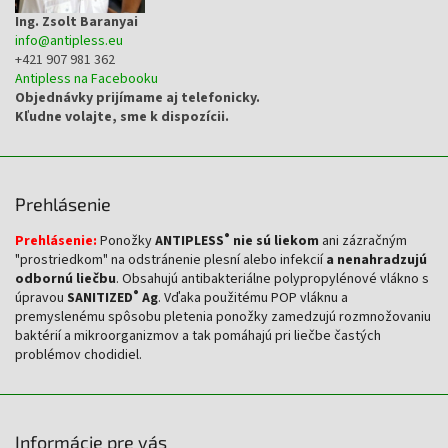
Ing. Zsolt Baranyai
info
@
antipless.eu
+421 907 981 362
Antipless na Facebooku
Objednávky prijímame aj telefonicky.
Kľudne volajte, sme k dispozícii.
Prehlásenie
®
Prehlásenie:
Ponožky
ANTIPLESS
nie sú liekom
ani zázračným
"prostriedkom" na odstránenie plesní alebo infekcií
a nenahradzujú
odbornú liečbu
. Obsahujú antibakteriálne polypropylénové vlákno s
®
úpravou
SANITIZED
Ag
. Vďaka použitému POP vláknu a
premyslenému spôsobu pletenia ponožky zamedzujú rozmnožovaniu
baktérií a mikroorganizmov a tak pomáhajú pri liečbe častých
problémov chodidiel.
Informácie pre vás