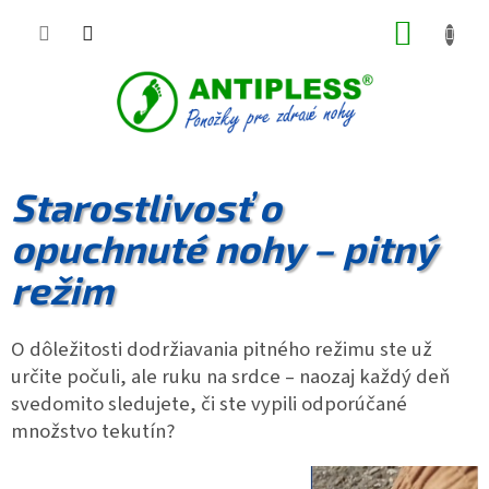
Prejsť
NÁKUP
na
obsah
KOŠÍK
Starostlivosť o
opuchnuté nohy – pitný
režim
O dôležitosti dodržiavania pitného režimu ste už
určite počuli, ale ruku na srdce – naozaj každý deň
svedomito sledujete, či ste vypili odporúčané
množstvo tekutín?