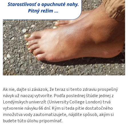
Ak nie, dajte si záväzok, že teraz si tento zdraviu prospešný
návyk už naozaj vytvoríte. Podľa poslednej štúdie jednej z
Londýnskych univerzít (University College London) trvá
vytvorenie návyku 66 dní. Kým si teda pitie dostatočného
množstva vody zautomatizujete, nájdite spôsob, akým si
budete túto úlohu pripomínať.