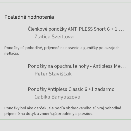
Posledné hodnotenia
Členkové ponožky ANTIPLESS Short 6 + 1 Zadarmo
Zlatica Szeitlova
|
Hodnotenie produktu je 5 z 5 hviezdičiek.
Ponožky sú pohodlné, príjemné na nosenie a gumičky po okrajoch
netlačia.
Ponožky na opuchnuté nohy - Antipless Medic 6 +1 zadarmo
Peter Staviščak
|
Hodnotenie produktu je 5 z 5 hviezdičiek.
Ponožky Antipless Classic 6 +1 zadarmo
Gabika Banyaszova
|
Hodnotenie produktu je 5 z 5 hviezdičiek.
Ponožky bol ako darček, ale podľa obdarovaného sú vraj pohodlné,
príjemné na dotyk a zmierňujú problémy s plesňou.