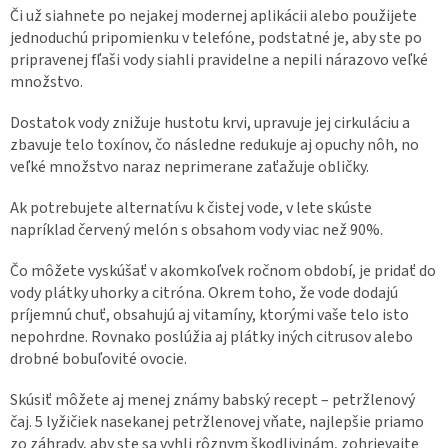
Či už siahnete po nejakej modernej aplikácii alebo použijete
jednoduchú pripomienku v telefóne, podstatné je, aby ste po
pripravenej fľaši vody siahli pravidelne a nepili nárazovo veľké
množstvo.
Dostatok vody znižuje hustotu krvi, upravuje jej cirkuláciu a
zbavuje telo toxínov, čo následne redukuje aj opuchy nôh, no
veľké množstvo naraz neprimerane zaťažuje obličky.
Ak potrebujete alternatívu k čistej vode, v lete skúste
napríklad červený melón s obsahom vody viac než 90%.
Čo môžete vyskúšať v akomkoľvek ročnom období, je pridať do
vody plátky uhorky a citróna. Okrem toho, že vode dodajú
príjemnú chuť, obsahujú aj vitamíny, ktorými vaše telo isto
nepohrdne. Rovnako poslúžia aj plátky iných citrusov alebo
drobné bobuľovité ovocie.
Skúsiť môžete aj menej známy babský recept – petržlenový
čaj. 5 lyžičiek nasekanej petržlenovej vňate, najlepšie priamo
zo záhrady, aby ste sa vyhli rôznym škodlivinám, zohrievajte