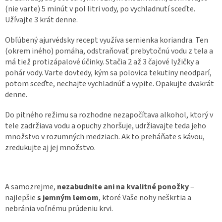
(nie varte) 5 minút v pol litri vody, po vychladnutí sceďte.
Užívajte 3 krát denne.
Obľúbený ajurvédsky recept využíva semienka koriandra. Ten
(okrem iného) pomáha, odstraňovať prebytočnú vodu z tela a
má tiež protizápalové účinky. Stačia 2 až 3 čajové lyžičky a
pohár vody. Varte dovtedy, kým sa polovica tekutiny neodparí,
potom sceďte, nechajte vychladnúť a vypite. Opakujte dvakrát
denne.
Do pitného režimu sa rozhodne nezapočítava alkohol, ktorý v
tele zadržiava vodu a opuchy zhoršuje, udržiavajte teda jeho
množstvo v rozumných medziach. Ak to preháňate s kávou,
zredukujte aj jej množstvo.
A samozrejme,
nezabudnite ani na kvalitné ponožky
–
najlepšie
s jemným lemom
, ktoré Vaše nohy neškrtia a
nebránia voľnému prúdeniu krvi.