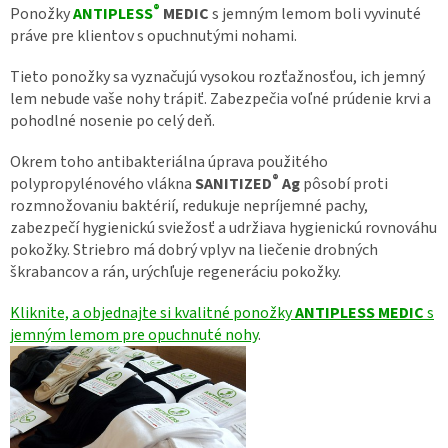
®
Ponožky
ANTIPLESS
MEDIC
s jemným lemom boli vyvinuté
práve pre klientov s opuchnutými nohami.
Tieto ponožky sa vy
značujú vysokou rozťažnosťou, ich jemný
lem nebude vaše nohy trápiť. Zabezpečia voľné prúdenie krvi a
pohodlné nosenie po celý deň.
Okrem toho antibakteriálna úprava použitého
®
polypropylénového vlákna
SANITIZED
Ag
pôsobí proti
rozmnožovaniu baktérií, redukuje nepríjemné pachy,
zabezpečí hygienickú sviežosť a udržiava hygienickú rovnováhu
pokožky. Striebro má dobrý vplyv na liečenie drobných
škrabancov a rán, urýchľuje regeneráciu pokožky.
Kliknite, a objednajte si kvalitné ponožky
ANTIPLESS MEDIC
s
jemným lemom pre opuchnuté nohy
.