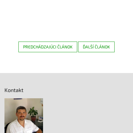
PREDCHÁDZAJÚCI ČLÁNOK
ĎALŠÍ ČLÁNOK
Z
á
p
Kontakt
ä
t
i
e