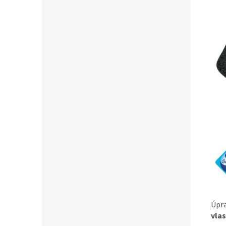
Úpr
vla