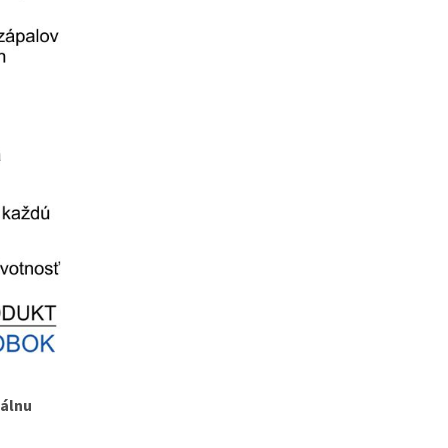
iálnu