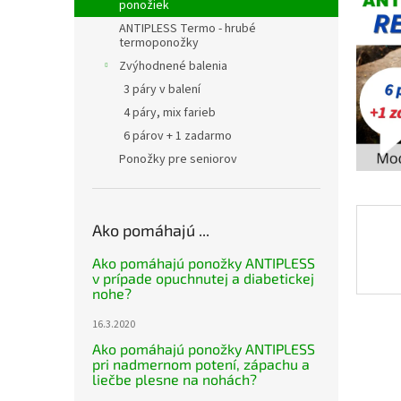
ponožiek
ANTIPLESS Termo - hrubé
termoponožky
Zvýhodnené balenia
3 páry v balení
4 páry, mix farieb
6 párov + 1 zadarmo
Ponožky pre seniorov
Ako pomáhajú ...
Ako pomáhajú ponožky ANTIPLESS
v prípade opuchnutej a diabetickej
nohe?
16.3.2020
Ako pomáhajú ponožky ANTIPLESS
pri nadmernom potení, zápachu a
liečbe plesne na nohách?