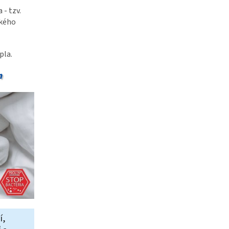
 - tzv.
okého
pla.
m
í,