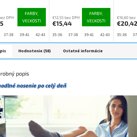
tenie
hodnotenie
hodnoteni
ktu
produktu
produktu
FARBY,
FARBY,
je
je
bez DPH
€12,55 bez DPH
€16,60 bez
VEĽKOSTI
VEĽKOSTI
35
€15,44
€20,4
4,3
4,9
z
z
5
5
37-38
39-41
42-43
44-46
35-36
47-48
37-38
39-41
42-43
44-46
35-36
47
37
ičiek.
hviezdičiek.
hviezdičiek
pis
Hodnotenie (58)
Ostatné informácie
robný popis
odlné nosenie po celý deň