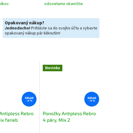
níkov.
odosielame okamžite.
Opakovaný nákup?
Jednoducho!
Prihláste sa do svojho účtu a vybavte
opakovaný nákup pár kliknutím!
Novinka
€21,40
€21,40
–4 %
–4 %
Antipless Rebro
Ponožky Antipless Rebro
ix farieb
4 páry, Mix 2
Priemerné