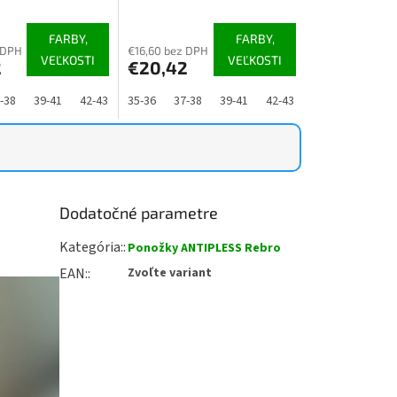
e
hodnotenie
produktu
FARBY,
FARBY,
je
 DPH
€16,60 bez DPH
VEĽKOSTI
VEĽKOSTI
2
€20,42
5,0
z
5
-48
-38
39-41
42-43
44-46
35-36
47-48
37-38
39-41
42-43
44-46
47-48
.
hviezdičiek.
Dodatočné parametre
Kategória
:
Ponožky ANTIPLESS Rebro
EAN
:
Zvoľte variant