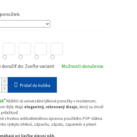
 ponožiek
doručiť do:
Zvoľte variant
Možnosti doručenia
Pridať do košíka
®
SS
REBRO sú univerzálne lýtkové ponožky v modernom,
m štýle. Majú
elegantný, rebrovaný dizajn
, ktorý sa chodí
príležitosť.
né s trvalou antibakteriálnou úpravou použitého POP vlákna.
ziko výskytu infekcií, zápachu, zápalu, zaparenín a plesní.
máhajú pri liečbe plesni nôh.