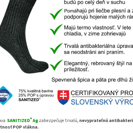
®
ava
SANITIZED
Ag
zabezpečuje trvalú,
nevyprateľnú antibakter
stnosť POP vlákna.