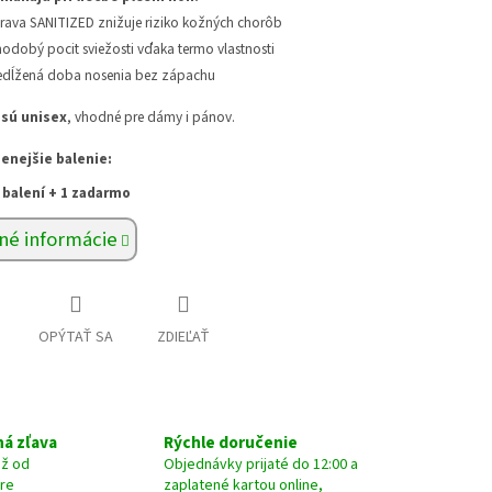
rava SANITIZED znižuje riziko kožných chorôb
hodobý pocit sviežosti vďaka termo vlastnosti
edĺžená doba nosenia bez zápachu
sú unisex
, vhodné pre dámy i pánov.
enejšie balenie:
 balení + 1 zadarmo
né informácie
OPÝTAŤ SA
ZDIEĽAŤ
á zľava
Rýchle doručenie
už od
Objednávky prijaté do 12:00 a
pre
zaplatené kartou online,