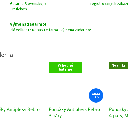
Gutai na Slovensku, v
registrovaných zákaz
Trsticiach.
Výmena zadarmo!
Zlá veľkosť? Nepasuje farba? Výmena zadarmo!
Výhodné
Novinka
balenie
€16,05
–3 %
ky Antipless Rebro 1
Ponožky Antipless Rebro
Ponožky 
3 páry
4 páry, M
erné
Priemerné
Priemerné