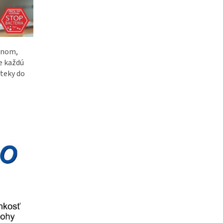
rnom,
e každú
eteky do