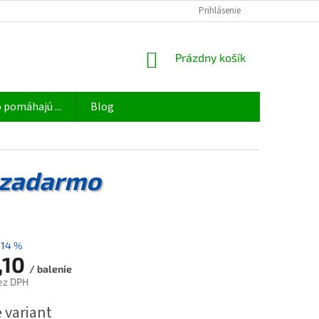
OBCHODNÉ PODMIENKY
ODSTÚPIŤ OD ZMLUVY TU
Prihlásenie
PODMIENKY 
NÁKUPNÝ
Prázdny košík
KOŠÍK
 pomáhajú ...
Blog
 zadarmo
–14 %
,10
/ balenie
ez DPH
ová
 variant