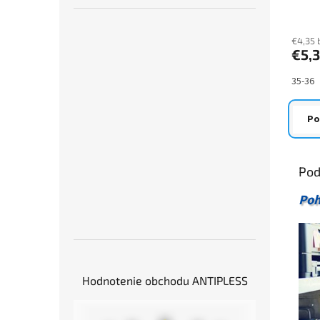
hodno
produ
je
€4,35 
€5,
5,0
z
5
35-36
hviezd
Po
Pod
Poh
Hodnotenie obchodu ANTIPLESS