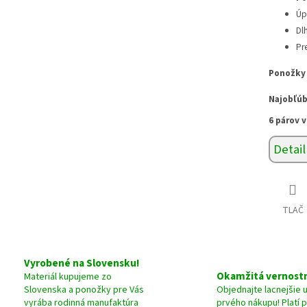
Úp
Dl
Pr
Ponožky 
Najobľúb
6 párov v
Detail
TLAČ
Vyrobené na Slovensku!
Okamžitá vernostn
Materiál kupujeme zo
Slovenska a ponožky pre Vás
Objednajte lacnejšie 
vyrába rodinná manufaktúra
prvého nákupu! Platí 