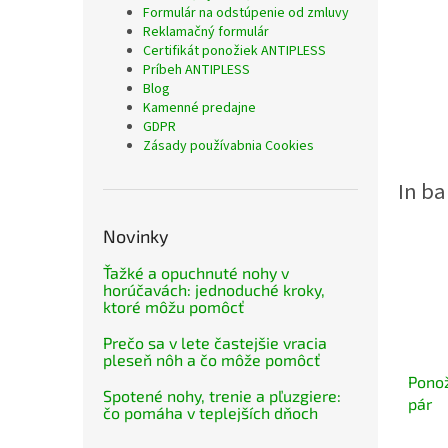
Formulár na odstúpenie od zmluvy
Reklamačný formulár
Certifikát ponožiek ANTIPLESS
Príbeh ANTIPLESS
Blog
Kamenné predajne
GDPR
Zásady používabnia Cookies
Novinky
Ťažké a opuchnuté nohy v
horúčavách: jednoduché kroky,
ktoré môžu pomôcť
Prečo sa v lete častejšie vracia
pleseň nôh a čo môže pomôcť
Ponož
Spotené nohy, trenie a pľuzgiere:
pár
čo pomáha v teplejších dňoch
Priem