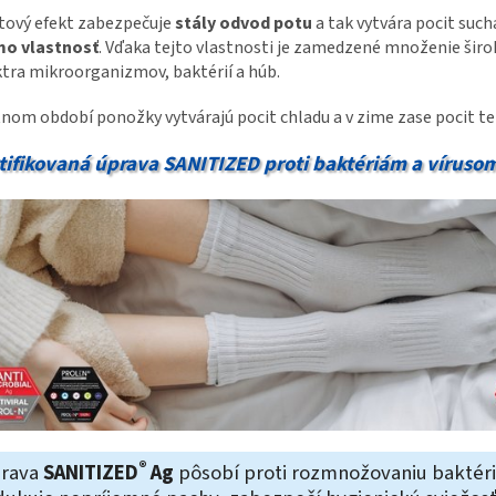
tový efekt zabezpečuje
stály odvod potu
a tak vytvára pocit sucha
mo vlastnosť
. Vďaka tejto vlastnosti je zamedzené množenie šir
tra mikroorganizmov, baktérií a húb.
tnom období ponožky vytvárajú pocit chladu a v zime zase pocit te
tifikovaná úprava SANITIZED proti baktériám a víruso
®
rava
SANITIZED
Ag
pôsobí proti rozmnožovaniu baktéri