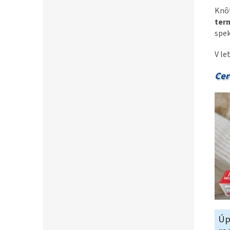
Knô
ter
spek
V le
Cer
Úp