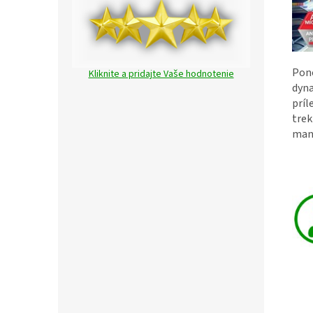
Pon
Kliknite a pridajte Vaše hodnotenie
dyna
príl
trek
man