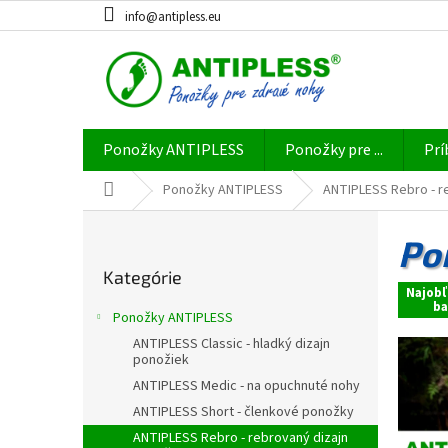
Prejsť
info@antipless.eu
na
obsah
Ponožky ANTIPLESS
Ponožky pre ...
Prí
Domov
Ponožky ANTIPLESS
ANTIPLESS Rebro - r
B
o
Po
Preskočiť
č
Kategórie
kategórie
n
Najobľ
ý
ba
Ponožky ANTIPLESS
p
ANTIPLESS Classic - hladký dizajn
a
ponožiek
n
ANTIPLESS Medic - na opuchnuté nohy
e
ANTIPLESS Short - členkové ponožky
l
ANTIPLESS Rebro - rebrovaný dizajn