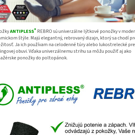
®
ožky
ANTIPLESS
REBRO sú univerzálne lýtkové ponožky v mode
mickom štýle. Majú elegantný, rebrovaný dizajn, ktorý sa chodí pr
ežitosť. Ja ich používam na celodenné túry alebo lukostrelecké pr
ingovej obuvi. Vďaka univerzálnemu strihu sa môžu použiť aj ako
ažérske ponožky do poltopánok.