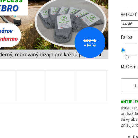
Veľkosť
Farba
€37,45
–14 %
Môžeme 
ANTIPLE
dynamicko
pre každú 
Sú vyrába
Znižujú ri
Po