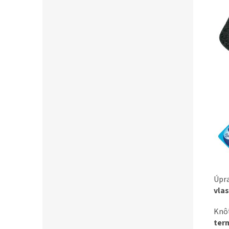
Úpr
vla
Knô
ter