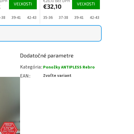
je
 DPH
€26,10 bez DPH
VEĽKOSTI
VEĽKOSTI
2
€32,10
4,9
z
5
-48
-38
39-41
42-43
44-46
35-36
47-48
37-38
39-41
42-43
44-46
47-48
.
hviezdičiek.
Dodatočné parametre
Kategória
:
Ponožky ANTIPLESS Rebro
EAN
:
Zvoľte variant