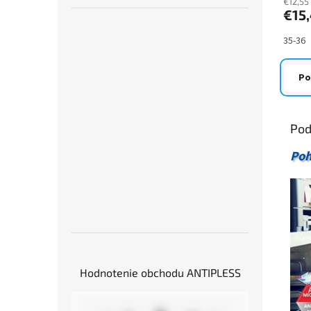
je
€12,55
€15
4,3
z
5
35-36
hviezd
Po
Pod
Poh
Hodnotenie obchodu ANTIPLESS