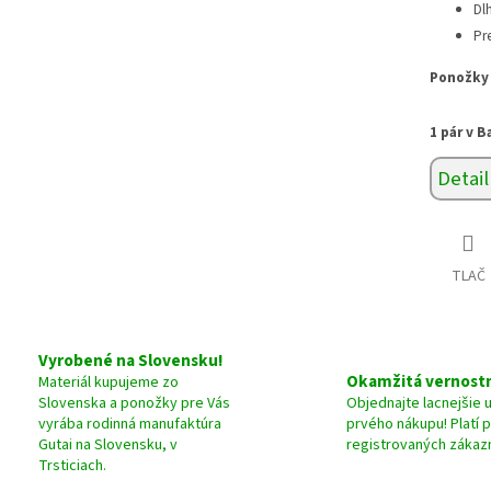
Dl
Pr
Ponožky 
1 pár v B
Detail
TLAČ
Vyrobené na Slovensku!
Okamžitá vernostn
Materiál kupujeme zo
Slovenska a ponožky pre Vás
Objednajte lacnejšie 
vyrába rodinná manufaktúra
prvého nákupu! Platí 
Gutai na Slovensku, v
registrovaných zákaz
Trsticiach.