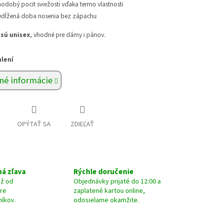
hodobý pocit sviežosti vďaka termo vlastnosti
edĺžená doba nosenia bez zápachu
sú unisex
, vhodné pre dámy i pánov.
alení
né informácie
OPÝTAŤ SA
ZDIEĽAŤ
á zľava
Rýchle doručenie
už od
Objednávky prijaté do 12:00 a
pre
zaplatené kartou online,
níkov.
odosielame okamžite.