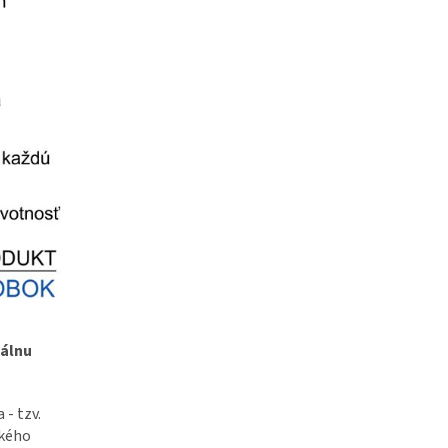
iálnu
 - tzv.
okého