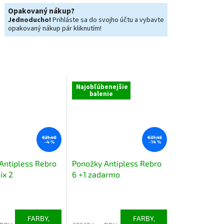
Opakovaný nákup?
Jednoducho!
Prihláste sa do svojho účtu a vybavte
opakovaný nákup pár kliknutím!
Najobľúbenejšie
balenie
€21,40
€37,45
–4 %
–14 %
Antipless Rebro
Ponožky Antipless Rebro
ix 2
6 +1 zadarmo
Priemerné
e
hodnotenie
produktu
FARBY,
FARBY,