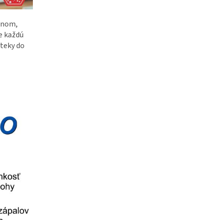
rnom,
e každú
eteky do