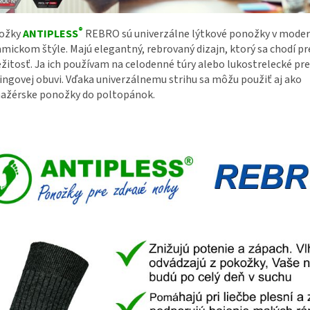
®
ožky
ANTIPLESS
REBRO sú univerzálne lýtkové ponožky v mode
mickom štýle. Majú elegantný, rebrovaný dizajn, ktorý sa chodí pr
ežitosť. Ja ich používam na celodenné túry alebo lukostrelecké pr
ingovej obuvi. Vďaka univerzálnemu strihu sa môžu použiť aj ako
ažérske ponožky do poltopánok.