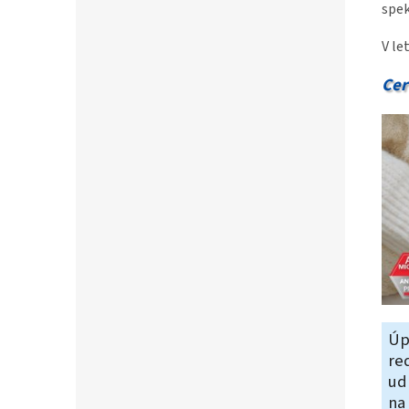
spek
V le
Cer
Úp
re
ud
na