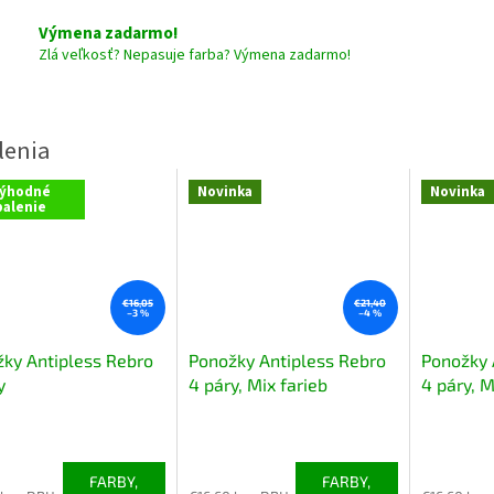
Výmena zadarmo!
Zlá veľkosť? Nepasuje farba? Výmena zadarmo!
ýhodné
Novinka
Novinka
balenie
€16,05
€21,40
–3 %
–4 %
ky Antipless Rebro
Ponožky Antipless Rebro
Ponožky 
y
4 páry, Mix farieb
4 páry, M
erné
Priemerné
Priemerné
tenie
hodnotenie
hodnoteni
ktu
produktu
produktu
FARBY,
FARBY,