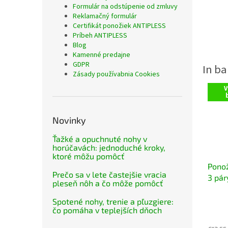
Formulár na odstúpenie od zmluvy
Reklamačný formulár
Certifikát ponožiek ANTIPLESS
Príbeh ANTIPLESS
Blog
Kamenné predajne
GDPR
Zásady používabnia Cookies
V
Novinky
Ťažké a opuchnuté nohy v
horúčavách: jednoduché kroky,
ktoré môžu pomôcť
Ponož
Prečo sa v lete častejšie vracia
3 pár
pleseň nôh a čo môže pomôcť
Priem
Spotené nohy, trenie a pľuzgiere:
hodno
čo pomáha v teplejších dňoch
produ