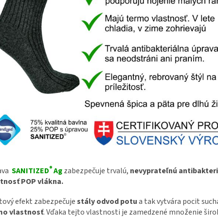
®
ava
SANITIZED
Ag
zabezpečuje trvalú,
nevyprateľnú antibakter
stnosť POP vlákna.
tový efekt zabezpečuje
stály odvod potu
a tak vytvára pocit sucha
mo vlastnosť
. Vďaka tejto vlastnosti je zamedzené množenie šir