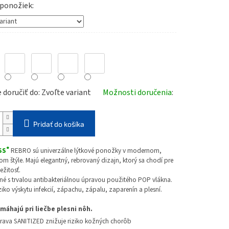
 ponožiek
doručiť do:
Zvoľte variant
Možnosti doručenia
Pridať do košíka
®
SS
REBRO sú univerzálne lýtkové ponožky v modernom,
 štýle. Majú elegantný, rebrovaný dizajn, ktorý sa chodí pre
ežitosť.
né s trvalou antibakteriálnou úpravou použitého POP vlákna.
ziko výskytu infekcií, zápachu, zápalu, zaparenín a plesní.
máhajú pri liečbe plesni nôh.
rava SANITIZED znižuje riziko kožných chorôb