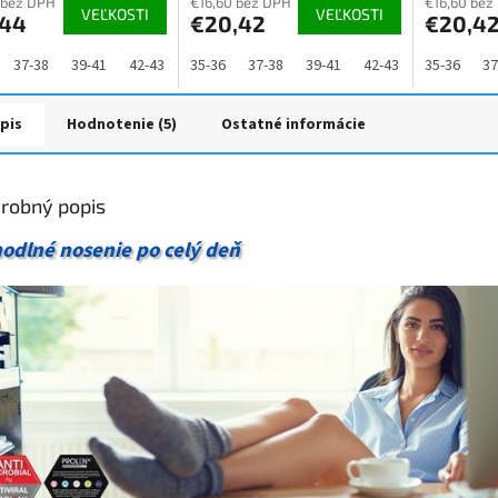
je
je
 bez DPH
€16,60 bez DPH
€16,60 bez
VEĽKOSTI
VEĽKOSTI
,44
€20,42
€20,4
4,9
5,0
z
z
5
5
37-38
39-41
42-43
44-46
35-36
47-48
37-38
39-41
42-43
44-46
35-36
47
37
ičiek.
hviezdičiek.
hviezdičiek
pis
Hodnotenie (5)
Ostatné informácie
robný popis
odlné nosenie po celý deň