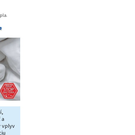
pla.
m
í,
 a
 vplyv
ciu