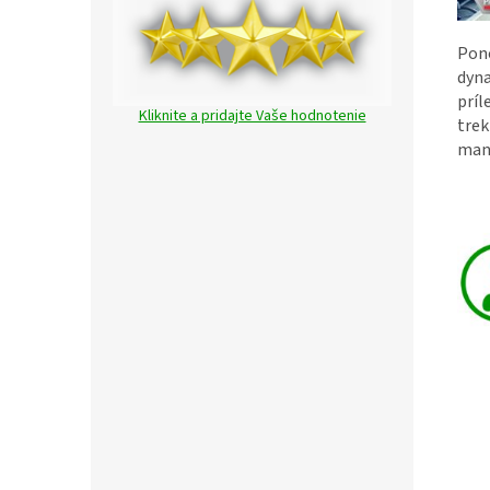
Pon
dyna
príl
Kliknite a pridajte Vaše hodnotenie
trek
man