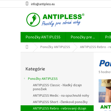
Prejsť
info@antipless.eu
na
obsah
Ponožky ANTIPLESS
Ponožky pre ...
Prí
Domov
Ponožky ANTIPLESS
ANTIPLESS Rebro - r
B
o
Po
Preskočiť
č
Kategórie
kategórie
n
Priemer
5 hodno
ý
hodnote
Ponožky ANTIPLESS
produkt
p
ANTIPLESS Classic - hladký dizajn
je
a
ponožiek
5,0
n
z
ANTIPLESS Medic - na opuchnuté nohy
e
5
ANTIPLESS Short - členkové ponožky
l
hviezdič
ANTIPLESS Rebro - rebrovaný dizajn