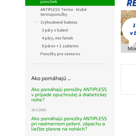
ponožiek
ANTIPLESS Termo - hrubé
termoponožky
Zvýhodnené balenia
3 páry v balení
4 páry, mix farieb
6 párov + 1 zadarmo
Ponožky pre seniorov
Ako pomáhajú ...
Ako pomáhajú ponožky ANTIPLESS
v prípade opuchnutej a diabetickej
nohe?
16.3.2020
Ako pomáhajú ponožky ANTIPLESS
pri nadmernom potení, zápachu a
liečbe plesne na nohách?