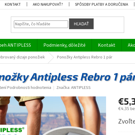
KONTAKT
AKO NAKUPOVAŤ?
SPÔSOBY PLATBY A DORUČENIA
HĽADAŤ
beh ANTIPLESS
Podmienky, dôležité
Kontakt
Ako
ebrovaný dizajn ponožiek
Ponožky Antipless Rebro 1 pár
nožky Antipless Rebro 1 pá
né
tení
Podrobnosti hodnotenia
Značka:
ANTIPLESS
nie
€5,
u
€4,35 b
Jednotk
Zvoľte
cena:
iek.