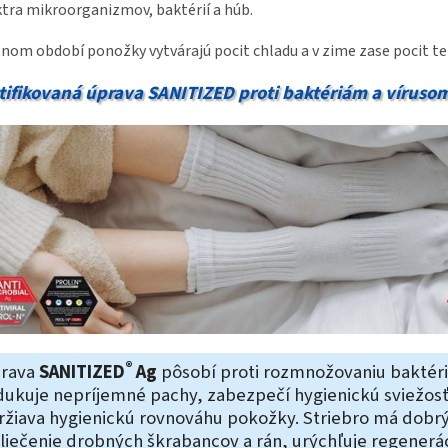
tra mikroorganizmov, baktérií a húb.
tnom období ponožky vytvárajú pocit chladu a v zime zase pocit te
tifikovaná úprava SANITIZED proti baktériám a víruso
®
rava
SANITIZED
Ag
pôsobí proti rozmnožovaniu baktéri
dukuje nepríjemné pachy, zabezpečí hygienickú sviežosť
ržiava hygienickú rovnováhu pokožky. Striebro má dobrý
 liečenie drobných škrabancov a rán, urýchľuje regenerá