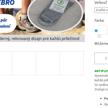
Veľkosť
Farba
Môžeme 
ANTIPLE
dynamickom
každú príl
Sú vyrába
Znižujú ri
Po
Úp