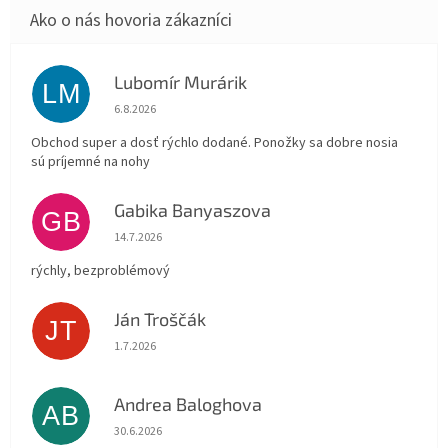
Lubomír Murárik
LM
Hodnotenie obchodu je 5 z 5 hviezdičiek.
6.8.2026
Obchod super a dosť rýchlo dodané. Ponožky sa dobre nosia
sú príjemné na nohy
Gabika Banyaszova
GB
Hodnotenie obchodu je 5 z 5 hviezdičiek.
14.7.2026
rýchly, bezproblémový
Ján Troščák
JT
Hodnotenie obchodu je 5 z 5 hviezdičiek.
1.7.2026
Andrea Baloghova
AB
Hodnotenie obchodu je 5 z 5 hviezdičiek.
30.6.2026