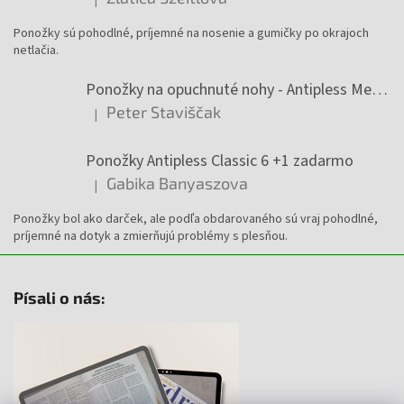
Hodnotenie produktu je 5 z 5 hviezdičiek.
Ponožky sú pohodlné, príjemné na nosenie a gumičky po okrajoch
netlačia.
Ponožky na opuchnuté nohy - Antipless Medic 6 +1 zadarmo
Peter Staviščak
|
Hodnotenie produktu je 5 z 5 hviezdičiek.
Ponožky Antipless Classic 6 +1 zadarmo
Gabika Banyaszova
|
Hodnotenie produktu je 5 z 5 hviezdičiek.
Ponožky bol ako darček, ale podľa obdarovaného sú vraj pohodlné,
príjemné na dotyk a zmierňujú problémy s plesňou.
Písali o nás: