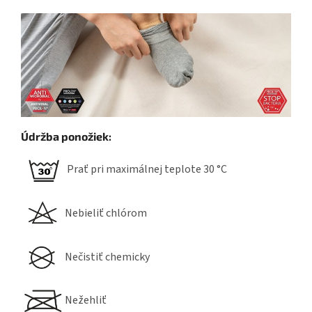
Údržba ponožiek:
Prať pri maximálnej teplote 30 °C
Nebieliť chlórom
Nečistiť chemicky
Nežehliť