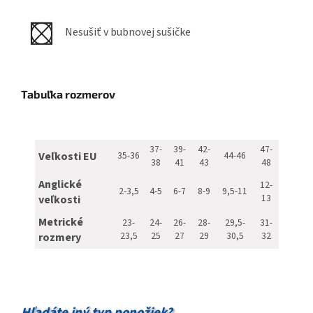
Nesušiť v bubnovej sušičke
Tabuľka rozmerov
37-
39-
42-
47-
Veľkosti EU
35-36
44-46
38
41
43
48
Anglické
12-
2-3,5
4-5
6-7
8-9
9,5-11
13
veľkosti
Metrické
23-
24-
26-
28-
29,5-
31-
23,5
25
27
29
30,5
32
rozmery
Hľadáte iný typ ponožiek?