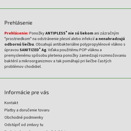
Prehlásenie
®
Prehlásenie:
Ponožky
ANTIPLESS
nie sú liekom
ani zázračným
"prostriedkom" na odstránenie plesní alebo infekcií
a nenahradzujú
odbornú liečbu
. Obsahujú antibakteriálne polypropylénové vlákno s
®
úpravou
SANITIZED
Ag
. Vďaka použitému POP vláknu a
premyslenému spôsobu pletenia ponožky zamedzujú rozmnožovaniu
baktérií a mikroorganizmov a tak pomáhajú pri liečbe častých
problémov chodidiel.
Informácie pre vás
Kontakt
Platby a doručenie tovaru
Obchodné podmienky
Odstúpiť od zmluvy tu