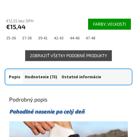
Priemerné
hodnotenie
€12,55 bez DPH
produktu
FARBY, VEĽKOSTI
€15,44
je
5,0
35-36
37-38
39-41
42-43
44-46
47-48
z
5
hviezdičiek.
ZOBRAZIŤ VŠETKY PODOBNÉ PRODUKTY
Popis
Hodnotenie (73)
Ostatné informácie
Podrobný popis
Pohodlné nosenie po celý deň