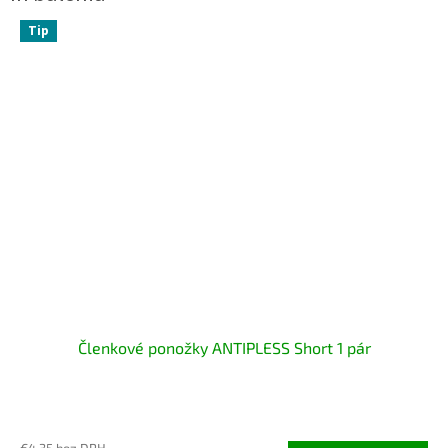
Tip
Členkové ponožky ANTIPLESS Short 1 pár
Priemerné
hodnotenie
€4,35 bez DPH