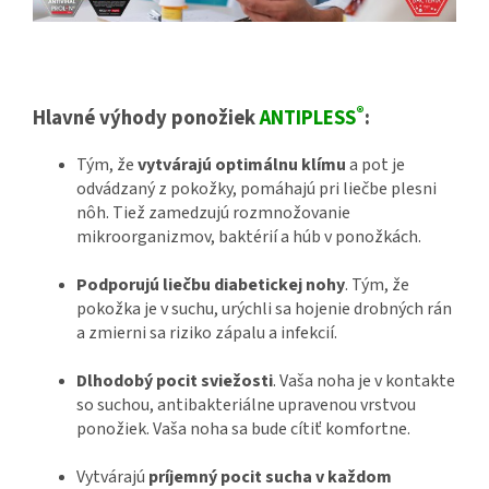
®
Hlavné výhody ponožiek
ANTIPLESS
:
Tým, že
vytvárajú optimálnu klímu
a pot je
odvádzaný z pokožky, pomáhajú pri liečbe plesni
nôh. Tiež zamedzujú rozmnožovanie
mikroorganizmov, baktérií a húb v ponožkách.
Podporujú liečbu diabetickej nohy
. Tým, že
pokožka je v suchu, urýchli sa hojenie drobných rán
a zmierni sa riziko zápalu a infekcií.
Dlhodobý pocit sviežosti
. Vaša noha je v kontakte
so suchou, antibakteriálne upravenou vrstvou
ponožiek. Vaša noha sa bude cítiť komfortne.
Vytvárajú
príjemný pocit sucha v každom