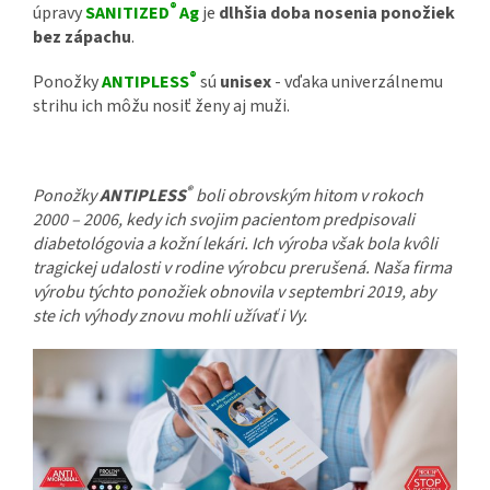
®
úpravy
SANITIZED
Ag
je
dlhšia doba nosenia ponožiek
bez zápachu
.
®
Ponožky
ANTIPLESS
sú
unisex
- vďaka univerzálnemu
strihu ich môžu nosiť ženy aj muži.
®
Ponožky
ANTIPLESS
boli obrovským hitom v rokoch
2000 – 2006, kedy ich svojim pacientom predpisovali
diabetológovia a kožní lekári. Ich výroba však bola kvôli
tragickej udalosti v rodine výrobcu prerušená. Naša firma
výrobu týchto ponožiek obnovila v septembri 2019, aby
ste ich výhody znovu mohli užívať i Vy.