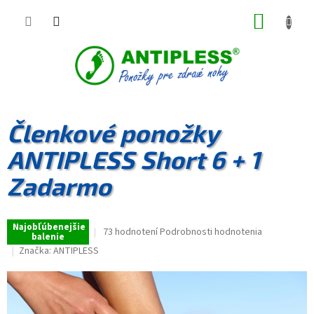
Prejsť
NÁKUP
na
obsah
KOŠÍK
Členkové ponožky
ANTIPLESS Short 6 + 1
Zadarmo
Najobľúbenejšie
Priemerné
73 hodnotení
Podrobnosti hodnotenia
balenie
hodnotenie
Značka:
ANTIPLESS
produktu
je
4,8
z
5