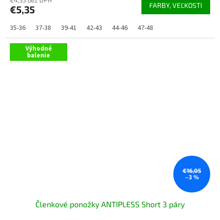
produktu
FARBY, VEĽKOSTI
€5,35
je
5,0
35-36
37-38
39-41
42-43
44-46
47-48
z
5
hviezdičiek.
Výhodné
balenie
€16,05
–3 %
Členkové ponožky ANTIPLESS Short 3 páry