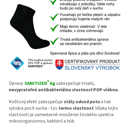
®
Úprava
SANITIZED
Ag
zabezpečuje trvalú,
nevyprateľnú antibakteriálnu vlastnosť POP vlákna.
Knôtový efekt zabezpečuje
stály odvod potu
a tak
vytvára pocit sucha - tzv.
termo vlastnosť
. Vďaka tejto
vlastnosti je zamedzené množenie širokého spektra
mikroorganizmov, baktérií a húb.