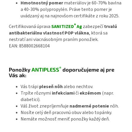
Hmotnostný pomer
materiálov je 60-70% bavlna
a 40-30% polypropylén. Práve tento pomer je
uvádzaný aj na najnovšom certifikáte z roku 2025.
®
Certifikovaná úprava
SANITIZED
Ag
zabezpečí
trvalú
antibakteriálnu vlastnosť POP vlákna
, ktorá sa
nestratí ani viacnásobným praním ponožiek.
EAN: 8588002668104
®
Ponožky
ANTIPLESS
doporučujeme aj pre
Vás ak:
Vás trápi
pleseň nôh
alebo nechtov.
Trpíte rôznymi
infekciami
či
ekzémom
(napr.
diabetici).
Váš život znepríjemňuje
nadmerné potenie
nôh.
Nosíte celý deň pracovnú obuv alebo topánky.
Nemáte možnosť meniť ponožky každý deň.