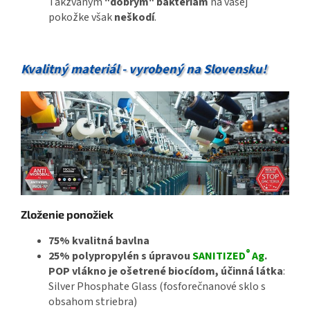
Takzvaným
"dobrým" baktériám
na vašej
pokožke však
neškodí
.
Kvalitný materiál - vyrobený na Slovensku!
Zloženie ponožiek
75% kvalitná bavlna
®
25% polypropylén s úpravou
SANITIZED
Ag
.
POP vlákno je ošetrené biocídom, účinná látka
:
Silver Phosphate Glass (fosforečnanové sklo s
obsahom striebra)