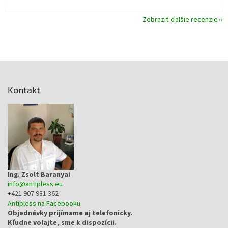
Zobraziť ďalšie recenzie
Z
á
p
Kontakt
ä
t
i
e
Ing. Zsolt Baranyai
info
@
antipless.eu
+421 907 981 362
Antipless na Facebooku
Objednávky prijímame aj telefonicky.
Kľudne volajte, sme k dispozícii.