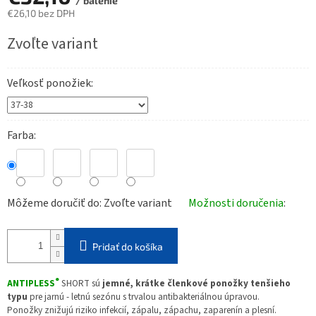
/ balenie
€26,10 bez DPH
Jednotková
Zvoľte variant
cena:
Veľkosť ponožiek
Farba
Môžeme doručiť do:
Zvoľte variant
Možnosti doručenia
Pridať do košíka
®
ANTIPLESS
SHORT sú
jemné, krátke členkové ponožky tenšieho
typu
pre jarnú - letnú sezónu s trvalou antibakteriálnou úpravou.
Ponožky znižujú riziko infekcií, zápalu, zápachu, zaparenín a plesní.