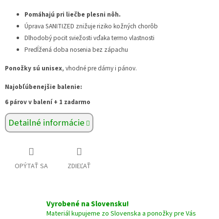
Pomáhajú pri liečbe plesni nôh.
Úprava SANITIZED znižuje riziko kožných chorôb
Dlhodobý pocit sviežosti vďaka termo vlastnosti
Predĺžená doba nosenia bez zápachu
Ponožky sú unisex
, vhodné pre dámy i pánov.
Najobľúbenejšie balenie:
6 párov v balení + 1 zadarmo
Detailné informácie
OPÝTAŤ SA
ZDIEĽAŤ
Vyrobené na Slovensku!
Materiál kupujeme zo Slovenska a ponožky pre Vás