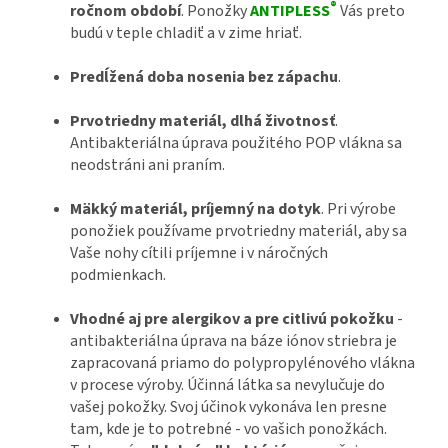
®
ročnom období
. Ponožky
ANTIPLESS
Vás preto
budú v teple chladiť a v zime hriať.
Predĺžená doba nosenia bez zápachu
.
Prvotriedny materiál, dlhá životnosť
.
Antibakteriálna úprava použitého POP vlákna sa
neodstráni ani praním.
Mäkký materiál, príjemný na dotyk
. Pri výrobe
ponožiek používame prvotriedny materiál, aby sa
Vaše nohy cítili príjemne i v náročných
podmienkach.
Vhodné aj pre alergikov a pre citlivú pokožku
-
antibakteriálna úprava na báze iónov striebra je
zapracovaná priamo do polypropylénového vlákna
v procese výroby. Účinná látka sa nevylučuje do
vašej pokožky. Svoj účinok vykonáva len presne
tam, kde je to potrebné - vo vašich ponožkách.