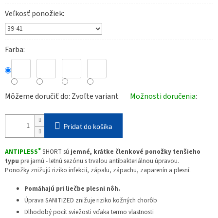
Veľkosť ponožiek
Farba
Môžeme doručiť do:
Zvoľte variant
Možnosti doručenia
Pridať do košíka
®
ANTIPLESS
SHORT sú
jemné, krátke členkové ponožky tenšieho
typu
pre jarnú - letnú sezónu s trvalou antibakteriálnou úpravou.
Ponožky znižujú riziko infekcií, zápalu, zápachu, zaparenín a plesní.
Pomáhajú pri liečbe plesni nôh.
Úprava SANITIZED znižuje riziko kožných chorôb
Dlhodobý pocit sviežosti vďaka termo vlastnosti