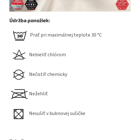
Údržba ponožiek:
Prať pri maximálnej teplote 30 °C
Nebieliť chlórom
Nečistiť chemicky
Nežehliť
Nesušiť v bubnovej sušičke