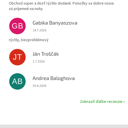
Obchod super a dosť rýchlo dodané. Ponožky sa dobre nosia
sú príjemné na nohy
Gabika Banyaszova
GB
Hodnotenie obchodu je 5 z 5 hviezdičiek.
14.7.2026
rýchly, bezproblémový
Ján Troščák
JT
Hodnotenie obchodu je 5 z 5 hviezdičiek.
1.7.2026
Andrea Baloghova
AB
Hodnotenie obchodu je 5 z 5 hviezdičiek.
30.6.2026
Zobraziť ďalšie recenzie
Z