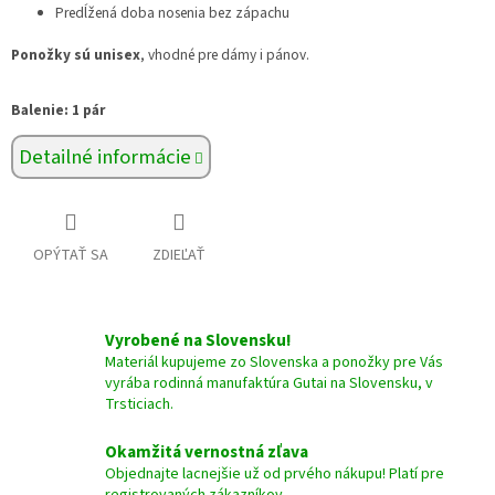
Predĺžená doba nosenia bez zápachu
Ponožky sú unisex
, vhodné pre dámy i pánov.
Balenie: 1 pár
Detailné informácie
OPÝTAŤ SA
ZDIEĽAŤ
Vyrobené na Slovensku!
Materiál kupujeme zo Slovenska a ponožky pre Vás
vyrába rodinná manufaktúra Gutai na Slovensku, v
Trsticiach.
Okamžitá vernostná zľava
Objednajte lacnejšie už od prvého nákupu! Platí pre