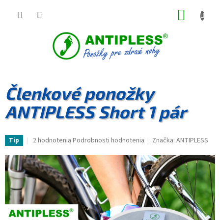
Prejsť
NÁKUP
na
obsah
KOŠÍK
Členkové ponožky
ANTIPLESS Short 1 pár
Priemerné
2 hodnotenia
Podrobnosti hodnotenia
Značka:
ANTIPLESS
Tip
hodnotenie
produktu
je
5,0
z
5
hviezdičiek.