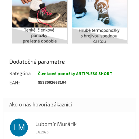
Dodatočné parametre
Kategória
:
Členkové ponožky ANTIPLESS SHORT
EAN
:
8588002668104
Lubomír Murárik
LM
Hodnotenie obchodu je 5 z 5 hviezdičiek.
6.8.2026