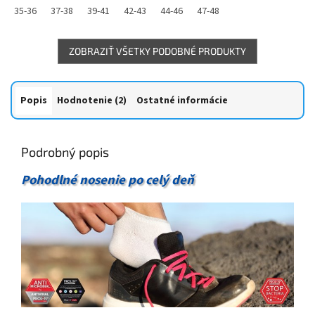
35-36
37-38
39-41
42-43
44-46
47-48
z
5
hviezdičiek.
ZOBRAZIŤ VŠETKY PODOBNÉ PRODUKTY
Popis
Hodnotenie (2)
Ostatné informácie
Podrobný popis
Pohodlné nosenie po celý deň