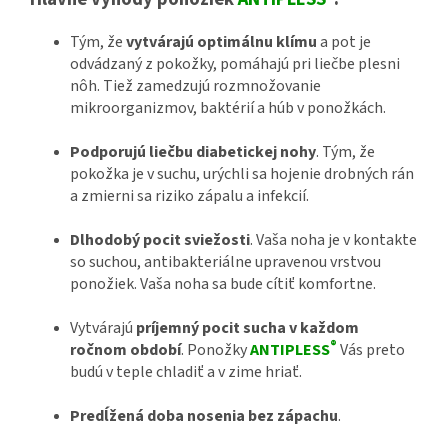
Tým, že
vytvárajú optimálnu klímu
a pot je
odvádzaný z pokožky, pomáhajú pri liečbe plesni
nôh. Tiež zamedzujú rozmnožovanie
mikroorganizmov, baktérií a húb v ponožkách.
Podporujú liečbu diabetickej nohy
. Tým, že
pokožka je v suchu, urýchli sa hojenie drobných rán
a zmierni sa riziko zápalu a infekcií.
Dlhodobý pocit sviežosti
. Vaša noha je v kontakte
so suchou, antibakteriálne upravenou vrstvou
ponožiek. Vaša noha sa bude cítiť komfortne.
Vytvárajú
príjemný pocit sucha v každom
®
ročnom období
. Ponožky
ANTIPLESS
Vás preto
budú v teple chladiť a v zime hriať.
Predĺžená doba nosenia bez zápachu
.