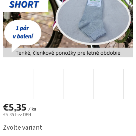
€5,35
/ ks
€4,35 bez DPH
Jednotková
Zvoľte variant
cena: