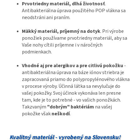
Prvotriedny materiál, dlhá životnosť
.
Antibakteriálna úprava použitého POP vlákna sa
neodstráni ani praním.
Mäkký materiál, príjemný na dotyk
. Pri výrobe
ponožiek používame prvotriedny materiál, aby sa
Vaše nohy cítili príjemne i v náročných
podmienkach.
Vhodné aj pre alergikov a pre citlivú pokožku
-
antibakteriálna úprava na báze iónov striebra je
zapracovaná priamo do polypropylénového vlákna
v procese výroby. Účinná látka sa nevylučuje do
vašej pokožky. Svoj účinok vykonáva len presne
tam, kde je to potrebné - vo vašich ponožkách.
Takzvaným
"dobrým" baktériám
na vašej
pokožke však
neškodí
.
Kvalitný materiál - vyrobený na Slovensku!