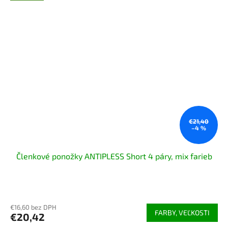
€21,40
–4 %
Členkové ponožky ANTIPLESS Short 4 páry, mix farieb
Priemerné
hodnotenie
€16,60 bez DPH
produktu
FARBY, VEĽKOSTI
€20,42
je
4,9