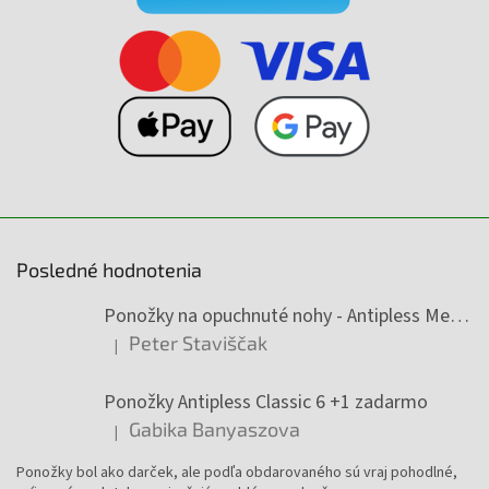
Posledné hodnotenia
Ponožky na opuchnuté nohy - Antipless Medic 6 +1 zadarmo
Peter Staviščak
|
Hodnotenie produktu je 5 z 5 hviezdičiek.
Ponožky Antipless Classic 6 +1 zadarmo
Gabika Banyaszova
|
Hodnotenie produktu je 5 z 5 hviezdičiek.
Ponožky bol ako darček, ale podľa obdarovaného sú vraj pohodlné,