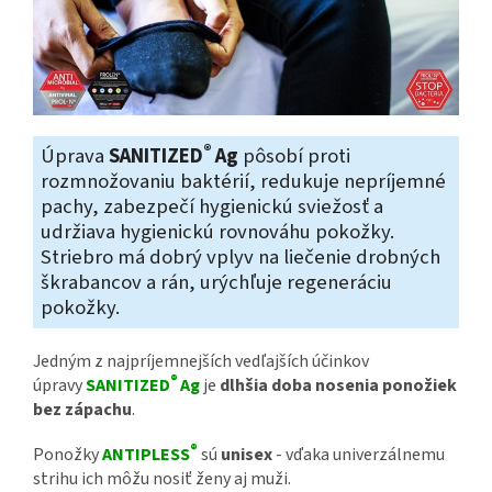
®
Úprava
SANITIZED
Ag
pôsobí proti
rozmnožovaniu baktérií, redukuje nepríjemné
pachy, zabezpečí hygienickú sviežosť a
udržiava hygienickú rovnováhu pokožky.
Striebro má dobrý vplyv na liečenie drobných
škrabancov a rán, urýchľuje regeneráciu
pokožky.
Jedným z najpríjemnejších vedľajších účinkov
®
úpravy
SANITIZED
Ag
je
dlhšia doba nosenia ponožiek
bez zápachu
.
®
Ponožky
ANTIPLESS
sú
unisex
- vďaka univerzálnemu
strihu ich môžu nosiť ženy aj muži.