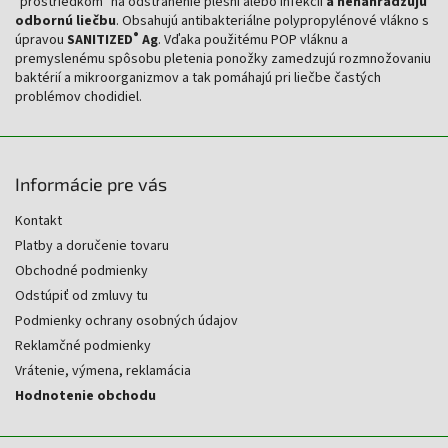
"prostriedkom" na odstránenie plesní alebo infekcií
a nenahradzujú
odbornú liečbu
. Obsahujú antibakteriálne polypropylénové vlákno s
®
úpravou
SANITIZED
Ag
. Vďaka použitému POP vláknu a
premyslenému spôsobu pletenia ponožky zamedzujú rozmnožovaniu
baktérií a mikroorganizmov a tak pomáhajú pri liečbe častých
problémov chodidiel.
Informácie pre vás
Kontakt
Platby a doručenie tovaru
Obchodné podmienky
Odstúpiť od zmluvy tu
Podmienky ochrany osobných údajov
Reklamčné podmienky
Vrátenie, výmena, reklamácia
Hodnotenie obchodu