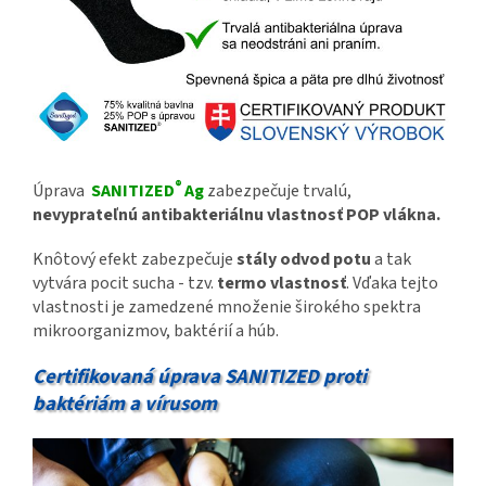
®
Úprava
SANITIZED
Ag
zabezpečuje trvalú,
nevyprateľnú antibakteriálnu vlastnosť POP vlákna.
Knôtový efekt zabezpečuje
stály odvod potu
a tak
vytvára pocit sucha - tzv.
termo vlastnosť
. Vďaka tejto
vlastnosti je zamedzené množenie širokého spektra
mikroorganizmov, baktérií a húb.
Certifikovaná úprava SANITIZED proti
baktériám a vírusom