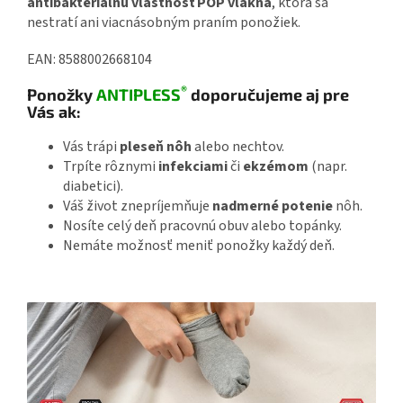
antibakteriálnu vlastnosť POP vlákna
, ktorá sa
nestratí ani viacnásobným praním ponožiek.
EAN: 8588002668104
®
Ponožky
ANTIPLESS
doporučujeme aj pre
Vás ak:
Vás trápi
pleseň nôh
alebo nechtov.
Trpíte rôznymi
infekciami
či
ekzémom
(napr.
diabetici).
Váš život znepríjemňuje
nadmerné potenie
nôh.
Nosíte celý deň pracovnú obuv alebo topánky.
Nemáte možnosť meniť ponožky každý deň.