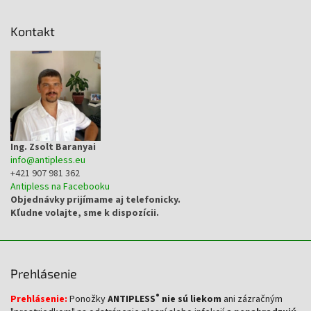
á
p
Kontakt
ä
t
i
e
Ing. Zsolt Baranyai
info
@
antipless.eu
+421 907 981 362
Antipless na Facebooku
Objednávky prijímame aj telefonicky.
Kľudne volajte, sme k dispozícii.
Prehlásenie
®
Prehlásenie:
Ponožky
ANTIPLESS
nie sú liekom
ani zázračným