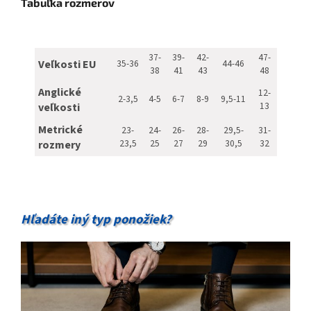
Tabuľka rozmerov
37-
39-
42-
47-
Veľkosti EU
35-36
44-46
38
41
43
48
Anglické
12-
2-3,5
4-5
6-7
8-9
9,5-11
13
veľkosti
Metrické
23-
24-
26-
28-
29,5-
31-
23,5
25
27
29
30,5
32
rozmery
Hľadáte iný typ ponožiek?