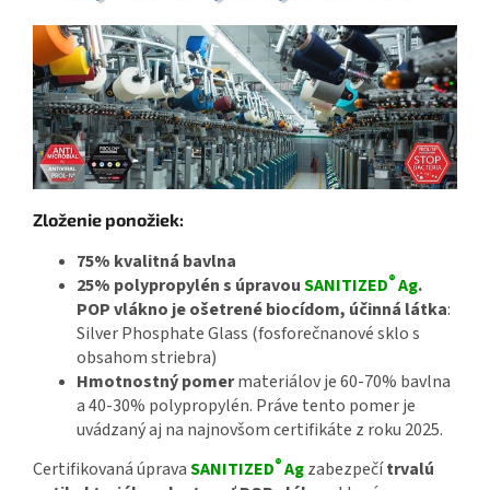
Zloženie ponožiek:
75% kvalitná bavlna
®
25% polypropylén s úpravou
SANITIZED
Ag
.
POP vlákno je ošetrené biocídom, účinná látka
:
Silver Phosphate Glass (fosforečnanové sklo s
obsahom striebra)
Hmotnostný pomer
materiálov je 60-70% bavlna
a 40-30% polypropylén. Práve tento pomer je
uvádzaný aj na najnovšom certifikáte z roku 2025.
®
Certifikovaná úprava
SANITIZED
Ag
zabezpečí
trvalú