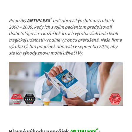
®
Ponožky
ANTIPLESS
boli obrovským hitom v rokoch
2000 – 2006, kedy ich svojim pacientom predpisovali
diabetológovia a kožní lekári. Ich výroba však bola kvôli
tragickej udalosti v rodine výrobcu prerušená. Naša firma
výrobu týchto ponožiek obnovila v septembri 2019, aby
ste ich výhody znovu mohli užívať i Vy.
®
Hlavné výhody ponožiek
ANTIPLESS
: