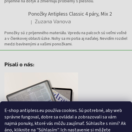
príjemné na dotyk a zmierňujú problémy s plesňou.
Ponožky Antipless Classic 4 páry, Mix 2
Zuzana Vanova
|
Hodnotenie produktu je 4 z 5 hviezdičiek.
Ponožky sú z príjemného materiálu. Vpredu na palcoch sú veľmi voľné
a v členkovej oblasti úzke. Nohy sa mi potia aj naďalej. Nevidím rozdiel
medzi bavlnenými a vašimi ponožkami.
Písali o nás:
E-shop antipless.eu používa cookies. Sú potrebné, aby web
správne fungoval, dobre sa ovládal a zobrazovali sa vám
najmä ponuky, ktoré vás môžu zaujímať. Súhlasíte s nimi? Ak
áno, kliknite na "Súhlasím". Ich nastavenie si môžete