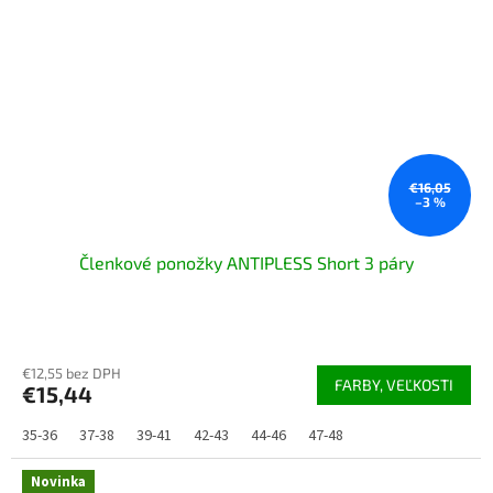
€16,05
–3 %
Členkové ponožky ANTIPLESS Short 3 páry
Priemerné
hodnotenie
€12,55 bez DPH
produktu
FARBY, VEĽKOSTI
€15,44
je
5,0
35-36
37-38
39-41
42-43
44-46
47-48
z
5
hviezdičiek.
Novinka